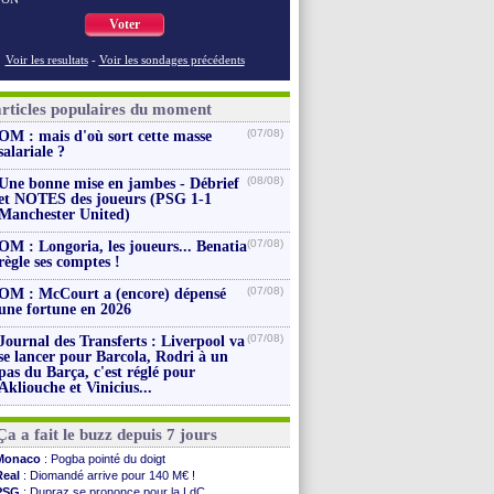
Voter
Voir les resultats
-
Voir les sondages précédents
articles populaires du moment
(07/08)
OM : mais d'où sort cette masse
salariale ?
(08/08)
Une bonne mise en jambes - Débrief
et NOTES des joueurs (PSG 1-1
Manchester United)
(07/08)
OM : Longoria, les joueurs... Benatia
règle ses comptes !
(07/08)
OM : McCourt a (encore) dépensé
une fortune en 2026
(07/08)
Journal des Transferts : Liverpool va
se lancer pour Barcola, Rodri à un
pas du Barça, c'est réglé pour
Akliouche et Vinicius...
Ça a fait le buzz depuis 7 jours
Monaco
: Pogba pointé du doigt
Real
: Diomandé arrive pour 140 M€ !
PSG
: Dupraz se prononce pour la LdC