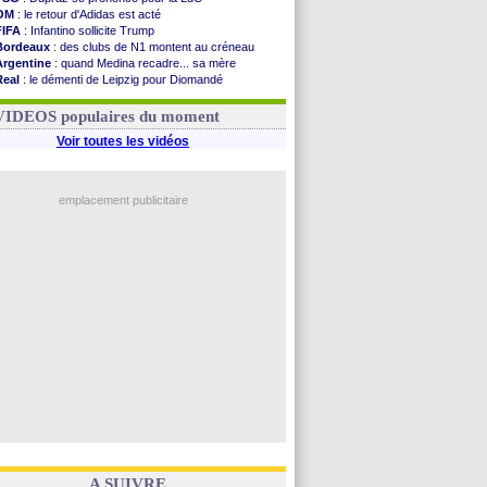
OM
: le retour d'Adidas est acté
FIFA
: Infantino sollicite Trump
Bordeaux
: des clubs de N1 montent au créneau
Argentine
: quand Medina recadre... sa mère
Real
: le démenti de Leipzig pour Diomandé
OM
: le club prêt à libérer Kondogbia ?
OM
: Paixão attire un 2e club anglais
VIDEOS populaires du moment
Voir toutes les vidéos
emplacement publicitaire
A SUIVRE