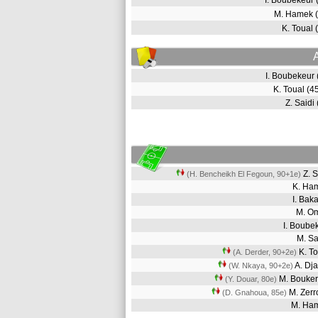
I. Boubekeur
M. Hamek 
K. Toual
I. Boubekeur
K. Toual (
Z. Saidi
Z. 
(H. Bencheikh El Fegoun, 90+1e)
K. Ha
I. Bak
M. O
I. Boub
M. Sa
K. T
(A. Derder, 90+2e)
A. Dj
(W. Nkaya, 90+2e)
M. Bouk
(Y. Douar, 80e)
M. Zer
(D. Gnahoua, 85e)
M. H