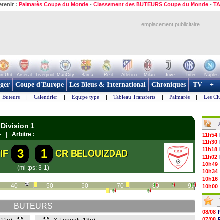
etenir :
Palmarès Coupe du Monde
-
Classement des BUTEURS Coupe du Monde
-
TA
emplacement publicitaire
n Utd
Arsenal
Liverpool
ManCity
Barca
Real
Atletico
Milan
Juve
Inter
Naples
ger
Coupe d'Europe
Les Bleus & International
Chroniques
TV
+
Buteurs
|
Calendrier
|
Equipe type
|
Tableau Transferts
|
Palmarès
|
Les Cl
 Division 1
- |
Arbitre :
11h54
11h30
11h18
3
1
IF
CR BELOUIZDAD
11h02
10h49
(mi-tps: 3-1)
10h34
10h16
40
50
60
70
80
90
10h00
09h48
09h25
BUTEURS
09h10
08/08
08h52
07/08