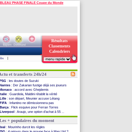
BLEAU PHASE FINALE Coupe du Monde
Résultats
Bayern
Dortmund
Classements
Calendriers
ubs
|
Actu et transferts 24h/24
PSG
: les doutes de Suzuki
Nantes
: Der Zakarian fustige déjà ses joueurs
Monaco
: accord avec Ghejdemis
Italie
: Guardiola, Maldini rétablit la vérité
Lille
: son départ, Meunier accuse Létang
FIFA
: Infantino ne démissionnera pas
Barça
: Flick esquive pour Ferran Torres
Liverpool
: Araujo, une option d'achat à 55 ...
Lens
: inquiétude pour Édouard
Les + populaires du moment
Man Utd
: Vitek vendu à Middlesbrough (off.)
PSV
: Sano recruté pour 14,5 M€ (officiel)
Real
: Mourinho durcit les règles
OM
: Coventry pense à Angel Gomes
PSG
: 4 retours dans le groupe face à Man Utd ?