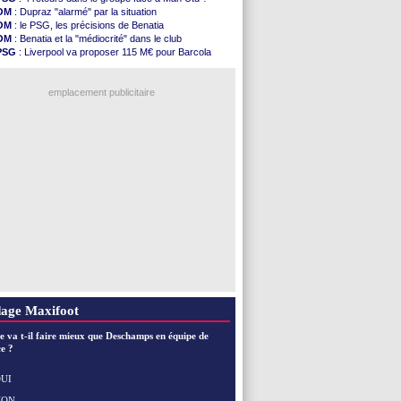
PSG
: Rafel Pol satisfait des progrès
OM
: Dupraz "alarmé" par la situation
Amical
: le Barça vainqueur puis battu
OM
: le PSG, les précisions de Benatia
Inter
: Calhanoglu prêt à prolonger
OM
: Benatia et la "médiocrité" dans le club
Nice
: Abdelmonem veut rester
PSG
: Liverpool va proposer 115 M€ pour Barcola
L2
: le classement complet
OM
: B. Genesio - "ce n'est pas idéal"
L2
: les résultats de la soirée
OM
: Côme pousse pour Gouiri
Amical
: Le Havre renversé par Oviedo
emplacement publicitaire
Amical
: Nice battu aux tirs au but
Benfica
: Ivanovic proche de Lens
OM
: Dupraz "alarmé" par la situation
Atletico
: Alvarez, le Barça va revoir son offre
Lorient
: Mbamba prêté par Leverkusen (officiel)
Voir les brèves précédentes
age Maxifoot
e va t-il faire mieux que Deschamps en équipe de
e ?
UI
NON