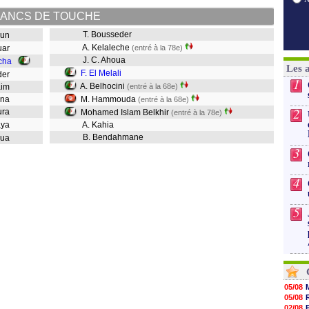
ANCS DE TOUCHE
T. Bousseder
goun
A. Kelaleche
ouar
(entré à la 78e)
J. C. Ahoua
cha
Les 
F. El Melali
rder
1
A. Belhocini
Naim
(entré à la 68e)
ebna
M. Hammouda
(entré à la 68e)
2
oura
Mohamed Islam Belkhir
(entré à la 78e)
aya
A. Kahia
B. Bendahmane
oua
3
4
5
05/08
05/08
02/08