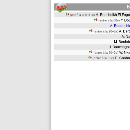
B
H. Bencheikh El Fe
(entré à la 90+1e)
Y. D
(entré à la 80e)
A. Boudechi
A. De
(entré à la 90+2e)
A. 
M. Benl
I. Bouchag
W. Nk
(entré à la 90+2e)
D. Gnah
(entré à la 85e)