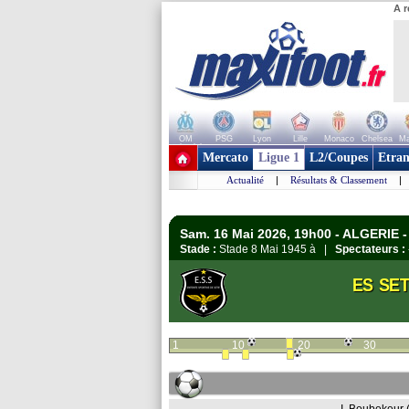
A r
OM
PSG
Lyon
Lille
Monaco
Chelsea
Ma
+ de clubs
Mercato
Ligue 1
L2/Coupes
Etran
Actualité
|
Résultats & Classement
|
Sam. 16 Mai 2026, 19h00 - ALGERIE -
Stade :
Stade 8 Mai 1945 à |
Spectateurs :
ES SET
1
10
20
30