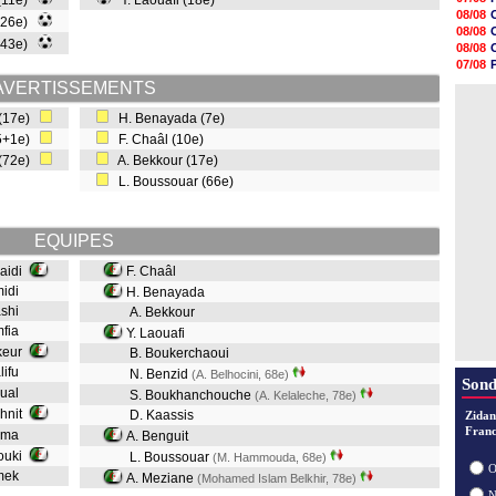
 (11e)
Y. Laouafi (18e)
08/08
08/08
(26e)
08/08
08/08
08/08
 (43e)
08/08
08/08
07/08
08/08
07/08
AVERTISSEMENTS
08/08
08/08
08/08
 (17e)
H. Benayada (7e)
08/08
45+1e)
F. Chaâl (10e)
08/08
08/08
 (72e)
A. Bekkour (17e)
08/08
L. Boussouar (66e)
08/08
EQUIPES
Saidi
F. Chaâl
midi
H. Benayada
ashi
A. Bekkour
mfia
Y. Laouafi
ekeur
B. Boukerchaoui
lifu
N. Benzid
(A. Belhocini, 68e)
Sond
oual
S. Boukhanchouche
(A. Kelaleche, 78e)
ahnit
D. Kaassis
Zidan
Franc
erma
A. Benguit
rouki
L. Boussouar
(M. Hammouda, 68e)
O
amek
A. Meziane
(Mohamed Islam Belkhir, 78e)