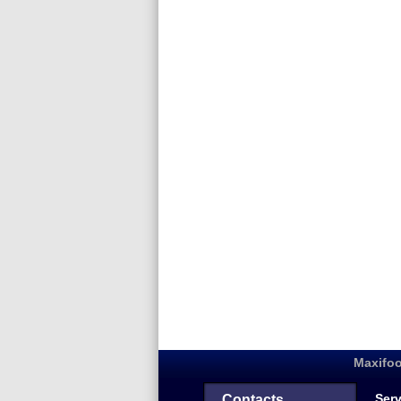
Maxifoo
Serv
Contacts