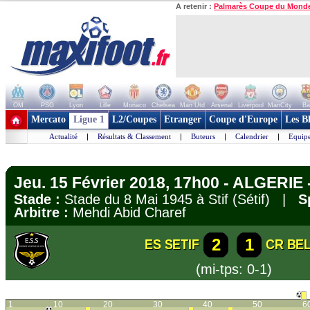
A retenir :
Palmarès Coupe du Mond
OM
PSG
Lyon
Lille
Monaco
Chelsea
Man Utd
Arsenal
Liverpool
ManCity
Ba
+ de clubs
Mercato
Ligue 1
L2/Coupes
Etranger
Coupe d'Europe
Les B
Actualité
|
Résultats & Classement
|
Buteurs
|
Calendrier
|
Equipe
Jeu. 15 Février 2018, 17h00 - ALGERIE -
Stade :
Stade du 8 Mai 1945 à Stif (Sétif) |
S
Arbitre :
Mehdi Abid Charef
2
1
ES SETIF
CR BE
(mi-tps: 0-1)
1
10
20
30
40
50
6