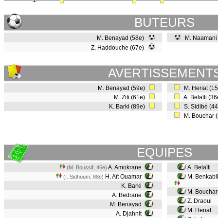
BUTEURS
M. Benayad (58e)
M. Naamani
Z. Haddouche (67e)
AVERTISSEMENT
M. Benayad (59e)
M. Heriat (1
M. Ziti (61e)
A. Belaïli (3
K. Barki (89e)
S. Sidibé (4
M. Bouchar 
EQUIPES
A. Amokrane
A. Belaïli
(M. Boussif, 46e)
H. Aït Ouamar
M. Benkabl
(I. Sidhoum, 88e)
K. Barki
M. Bouchar
A. Bedrane
Z. Draoui
M. Benayad
M. Heriat
A. Djahnit