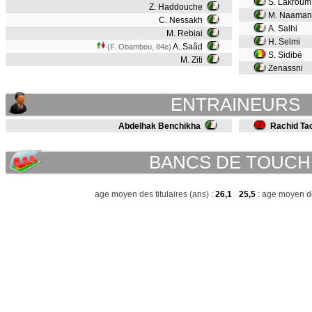
S. Lakrou
Z. Haddouche
M. Naaman
C. Nessakh
A. Salhi
M. Rebiai
H. Selmi
A. Saâd
(F. Obambou, 84e)
S. Sidibé
M. Ziti
Zenassni
ENTRAINEURS
Abdelhak Benchikha
Rachid Ta
BANCS DE TOUCH
age moyen des titulaires (ans) :
26,1
25,5
: age moyen de