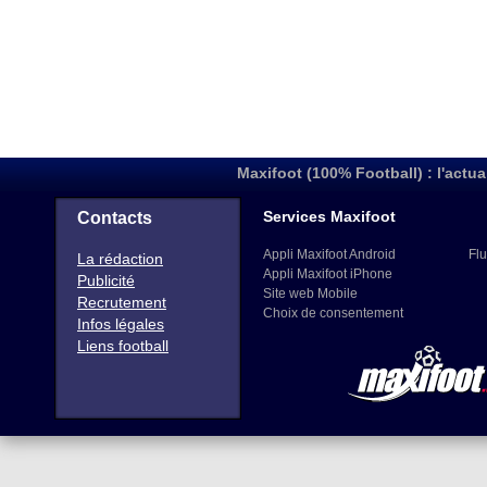
Maxifoot (100% Football) : l'actua
Services Maxifoot
Contacts
Appli Maxifoot Android
Flu
La rédaction
Appli Maxifoot iPhone
Publicité
Site web Mobile
Recrutement
Choix de consentement
Infos légales
Liens football