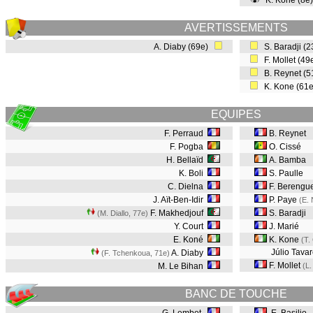
K. Kone (8e
AVERTISSEMENTS
A. Diaby (69e)
S. Baradji (
F. Mollet (4
B. Reynet (
K. Kone (61
EQUIPES
F. Perraud
B. Reynet
F. Pogba
O. Cissé
H. Bellaïd
A. Bamba
K. Boli
S. Paulle
C. Dielna
F. Berengu
J. Aït-Ben-Idir
P. Paye
(E. 
F. Makhedjouf
S. Baradji
(M. Diallo, 77e
)
Y. Court
J. Marié
E. Koné
K. Kone
(T.
Júlio Tavar
A. Diaby
(F. Tchenkoua, 71e
)
F. Mollet
M. Le Bihan
(L
BANC DE TOUCHE