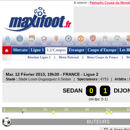
A retenir :
Palmarès Coupe du Mond
OM
PSG
Lyon
Lille
Monaco
Chelsea
Man Utd
Arsenal
Liverpool
ManCity
Ba
+ de clubs
Mercato
Ligue 1
L2/Coupes
Etranger
Coupe d'Europe
Les B
Résultats Ligue 2
|
Résus National
|
Résus Coupe de France
|
Ré
Mar. 12 Février 2013, 19h30 - FRANCE - Ligue 2
Stade :
Stade Louis-Dugauguez à Sedan |
Spectateurs :
4753 |
Arbitre :
D
0
1
SEDAN
DIJO
(mi-tps: 0-1)
1
10
20
30
40
50
6
BUTEURS