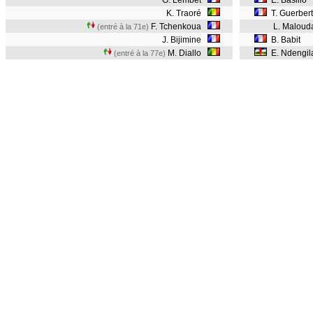
G. Lembet
E. Basilio
K. Traoré
T. Guerber
F. Tchenkoua
L. Maloud
(entré à la 71e)
J. Bijimine
B. Babit
M. Diallo
E. Ndengi
(entré à la 77e)