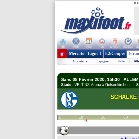
A r
OM
PSG
Lyon
Lille
Monaco
Chelsea
Ma
+ de clubs
Mercato
Ligue 1
L2/Coupes
Etran
Angleterre
|
Espagne
|
Italie
|
All
Sam. 08 Février 2020, 15h30 - ALLE
Stade :
VELTINS-Arena à Gelsenkirchen |
S
SCHALKE 
1
10
20
30