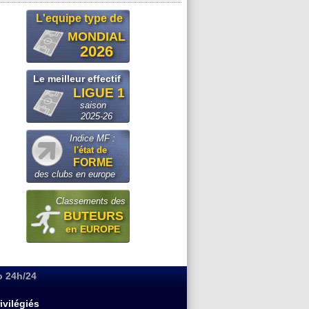
L'equipe type de
MONDIAL
2026
Le meilleur effectif
LIGUE 1
saison
2025-26
Indice MF :
l'état de
FORME
des clubs en europe
Classements des
BUTEURS
en EUROPE
o 24h/24
ivilégiés