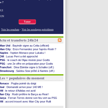
e ?
UI
NON
Voter
Voir les resultats
-
Voir les sondages précédents
Actu et transferts 24h/24
Man Utd
: Bayindir signe au Celta (officiel)
Man City
: Enzo Fernandez pour l'après-Rodri ?
Naples
: l'option Monaco pour Lukaku !
OM
: Lucas Perri a été approché
PSG
: le coach de l'Ajax insiste pour Godts
PSG
: une 2e offre en préparation pour Godts
Francfort
: Dina Ebimbe signe à Schalke (off.)
Strasbourg
: Saïdou Sow prêté à Nantes (off.)
Monaco
: Filipe Luis aimerait garder Balogun
Les + populaires du moment
Dortmund
: Newcastle est prévenu pour Nmecha
Barça
: première offre à 45 M€ pour Rodri ?
Monaco
: Pogba pointé du doigt
Argentine
: le soutien très appuyé à Infantino
Real
: Diomandé arrive pour 140 M€ !
Tottenham
: Van de Ven va prolonger
OM
: le retour d'Adidas est acté
Barça
: l'agent de Rodri confirme !
Man City
: Rodri préfère le Barça au Real !
FIFA
: la CAF soutient Infantino
Barça
: Ferran Torres donne son feu vert au PSG
CdM 2030
: Rubiales charge Infantino et ...
OM
: accord trouvé avec Man City pour Rulli
Rennes
: Embolo a des pistes alléchantes
PSG
: l'étonnante rumeur Gusto
Côte d'Ivoire
: Renard affiche ses ambitions