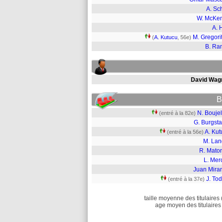
A. Sc
W. McKe
A. H
M. Gregori
(
A. Kutucu
, 56e)
B. Ra
David Wag
B
N. Bouje
(entré à la 82e)
G. Burgsta
A. Kut
(entré à la 56e)
M. Lan
R. Mato
L. Mer
Juan Mira
J. To
(entré à la 37e)
taille moyenne des titulaires 
age moyen des titulaires 