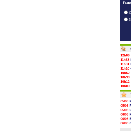
Franc
O
12h06
11h53
11h31
11h10
10h52
10h33
10h12
10h09
10h05
09h44
09h24
05/08
09h06
05/08
08h44
05/08
08h22
06/08
06/08
06/08
06/08
06/08
06/08
06/08
06/08