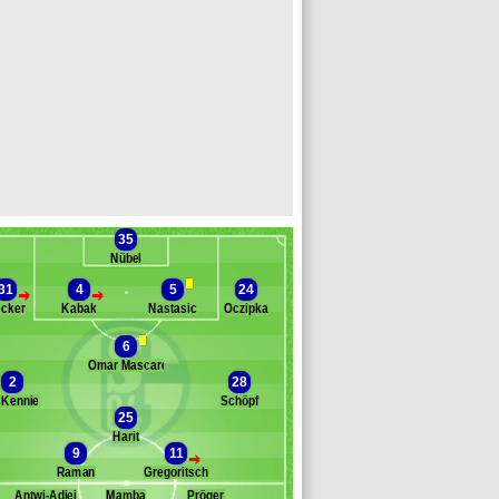
35
Nübel
31
4
5
24
>
>
cker
Kabak
Nastasic
Oczipka
6
Omar Mascarell
Banc des remplaçants
Schalke 04
2
28
Kennie
Schöpf
oujellab
25
urgstaller
Harit
utucu
9
11
>
anger
Raman
Gregoritsch
atondo
Antwi-Adjej
Mamba
Pröger