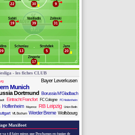
>
ercan
22
30
9
Banc des remplaçants
Paderborn
uan Miranda
äger
odibo
Sabiri
Vasiliadis
Zolinski
vans
>
>
19
39
31
ridjonsson
jasula
th
ünemeier
llins
Schonlau
Strohdiek
Jans
astrzembski
29
13
5
20
chel
Zingerle
rbeny
17
esliga - les fiches CLUB
Bayer Leverkusen
urg
ern Munich
ussia Dortmund
Borussia M'Gladbach
Eintracht Francfort
FC Cologne
tadt
FC Heidenheim
RB Leipzig
Hoffenheim
Mayence
Union Berlin
Werder Breme
Wolfsbourg
uttgart
VfL Bochum
age Maxifoot
e va t-il faire mieux que Deschamps en équipe de