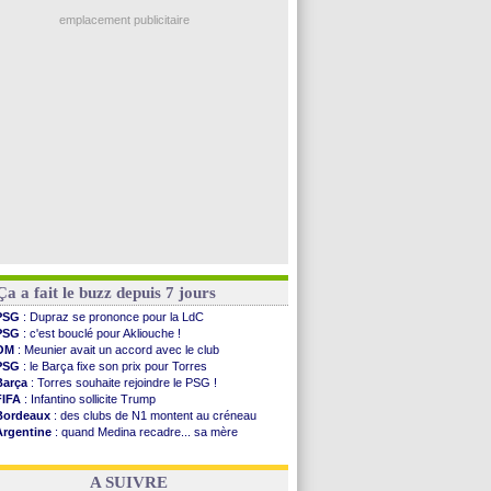
OM
: le club prêt à libérer Kondogbia ?
Rennes
: Haise confirme pour Aït Boudlal
emplacement publicitaire
Man City
: Trafford à Leeds pour 47 M€ (off...
Man Utd
: Zirkzee vers la Juventus ?
Amical
: Monaco s'impose contre Getafe
Nantes
: Der Zakarian et sa relation avec Kita
OM
: le club prêt à libérer Kondogbia ?
Voir les brèves précédentes
Ça a fait le buzz depuis 7 jours
PSG
: Dupraz se prononce pour la LdC
PSG
: c'est bouclé pour Akliouche !
OM
: Meunier avait un accord avec le club
PSG
: le Barça fixe son prix pour Torres
Barça
: Torres souhaite rejoindre le PSG !
FIFA
: Infantino sollicite Trump
Bordeaux
: des clubs de N1 montent au créneau
Argentine
: quand Medina recadre... sa mère
Real
: le démenti de Leipzig pour Diomandé
OM
: Paixão attire un 2e club anglais
A SUIVRE