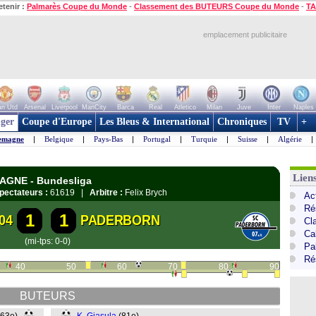
etenir :
Palmarès Coupe du Monde
-
Classement des BUTEURS Coupe du Monde
-
TA
emplacement publicitaire
n Utd
Arsenal
Liverpool
ManCity
Barca
Real
Atletico
Milan
Juve
Inter
Naples
ger
Coupe d'Europe
Les Bleus & International
Chroniques
TV
+
emagne
|
Belgique
|
Pays-Bas
|
Portugal
|
Turquie
|
Suisse
|
Algérie
|
Lien
MAGNE - Bundesliga
pectateurs :
61619 |
Arbitre :
Felix Brych
Ac
Ré
1
1
04
PADERBORN
Cl
Ca
(mi-tps: 0-0)
Pa
Ré
40
50
60
70
80
90
BUTEURS