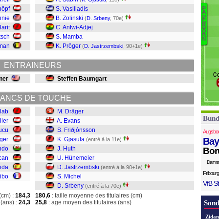
M
höpf
S. Vasiliadis
P
A
J
D
nnie
B. Zolinski
(
D. Srbeny
, 70e)
E
Dr
T
R
arit
C. Antwi-Adjej
B
E
O
R
tsch
S. Mamba
N
F
man
K. Pröger
(
D. Jastrzembski
, 90+1e)
G
Hu
ENTRAINEURS
H
Co
J
ner
Steffen Baumgart
Mi
S
ANCS DE TOUCHE
llab
M. Dräger
Bund
ller
A. Evans
ucu
S. Friðjónsson
Augsbo
ger
K. Gjasula
Bay
(entré à la 11e)
ndo
J. Huth
Bor
can
U. Hünemeier
Darms
nda
D. Jastrzembski
(entré à la 90+1e)
Fribourg
dibo
S. Michel
VfB St
D. Srbeny
(entré à la 70e)
(cm) :
184,3
180,6
: taille moyenne des titulaires (cm)
(ans) :
24,3
25,8
: age moyen des titulaires (ans)
Sond
Zidan