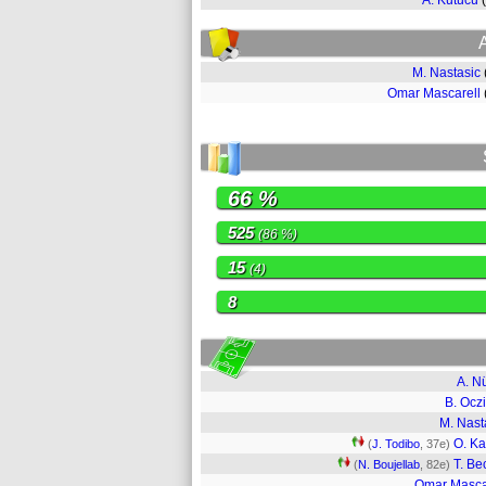
A. Kutucu
M. Nastasic
Omar Mascarell
66 %
525
(86 %)
15
(4)
8
A. N
B. Ocz
M. Nast
O. K
(
J. Todibo
, 37e)
T. Be
(
N. Boujellab
, 82e)
Omar Masca