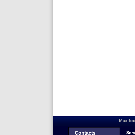
Maxifoo
Serv
Contacts