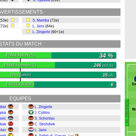
(63e)
K. Gjasula
(81e)
AVERTISSEMENTS
(53e)
S. Mamba
(72e)
(72e)
L. Jans
(84e)
L. Zingerle
(90+1e)
STATS DU MATCH
34 %
POSSESSION
(%)
PASSES
246
(réussies %)
(63 %)
TIRS
15
(cadrés)
(4)
FAUTES SUBIES
6
Be
EQUIPES
S
C
übel
L. Zingerle
H
Mc
A
B
L
ipka
J. Collins
K
E
B
asic
S. Schonlau
0
K
4
abak
C. Strohdiek
L
cker
L. Jans
M
rell
A. Sabiri
(
K. Gjasula
, 11e)