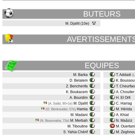
BUTEURS
M. Djallit (10e)
AVERTISSEMENT
EQUIPES
M. Barka
T. Addadi
(L
D. Belalem
K. Boussou
Z. Bencherifa
T. Cheurfao
K. Boukacem
A. Chouiter
A. Bourdim
H. El Orfi
M. Djallit
C. Harrag
(A. Saâd, 90+1e)
Hamia
M. Hérida
(O. Benkouider, 57e)
M. Madani
A. Khiat
M. Merbah
N. Maâziz
(N. Bousmaha, 72e)
M. Tiboutine
M. Ouertan
S. Yahia Chérif
M. Zeghno