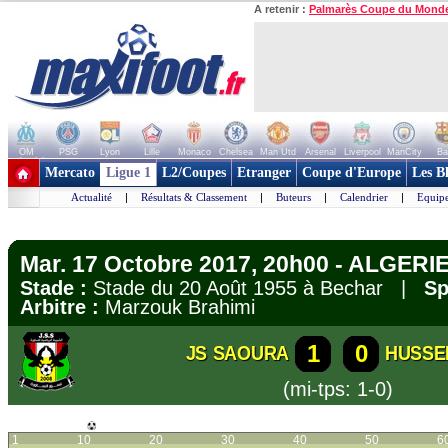
A retenir :
Palmarès Coupe du Mond
OM
PSG
Lyon
Lille
Monaco
Chelsea
Man Utd
Arsenal
Liverpool
ManCity
Ba
+ de clubs
Mercato
Ligue 1
L2/Coupes
Etranger
Coupe d'Europe
Les B
Actualité
|
Résultats & Classement
|
Buteurs
|
Calendrier
|
Equipe
Mar. 17 Octobre 2017, 20h00 - ALGERIE 
Stade :
Stade du 20 Août 1955 à Bechar |
Sp
Arbitre :
Marzouk Brahimi
1
0
JS SAOURA
HUSSE
(mi-tps: 1-0)
1
10
20
30
40
50
6