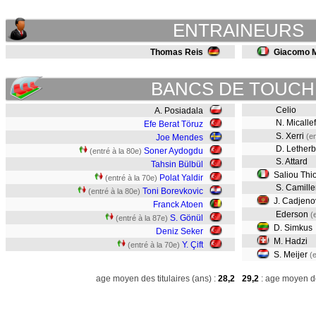
ENTRAINEURS
Thomas Reis
Giacomo 
BANCS DE TOUCH
Celio
A. Posiadala
N. Micallef
Efe Berat Töruz
S. Xerri
(en
Joe Mendes
D. Letherb
Soner Aydogdu
(entré à la 80e)
S. Attard
Tahsin Bülbül
Saliou Thi
Polat Yaldir
(entré à la 70e)
S. Camiller
Toni Borevkovic
(entré à la 80e)
J. Cadjeno
Franck Atoen
Ederson
(
S. Gönül
(entré à la 87e)
D. Simkus
Deniz Seker
M. Hadzi
Y. Çift
(entré à la 70e)
S. Meijer
(
age moyen des titulaires (ans) :
28,2
29,2
: age moyen de