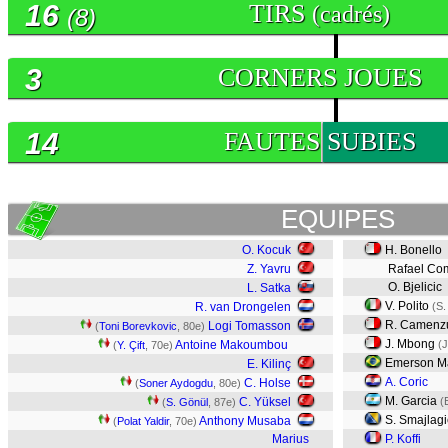
16
TIRS
(cadrés)
(8)
3
CORNERS JOUES
14
FAUTES SUBIES
EQUIPES
O. Kocuk
H. Bonello
Z. Yavru
Rafael Co
O. Bjelicic
L. Satka
V. Polito
R. van Drongelen
(S.
R. Camenzu
Logi Tomasson
(
Toni Borevkovic
, 80e)
J. Mbong
Antoine Makoumbou
(J
(
Y. Çift
, 70e)
Emerson Ma
E. Kilinç
A. Coric
C. Holse
(
Soner Aydogdu
, 80e)
M. Garcia
C. Yüksel
(
(
S. Gönül
, 87e)
S. Smajlag
Anthony Musaba
(
Polat Yaldir
, 70e)
Marius
P. Koffi