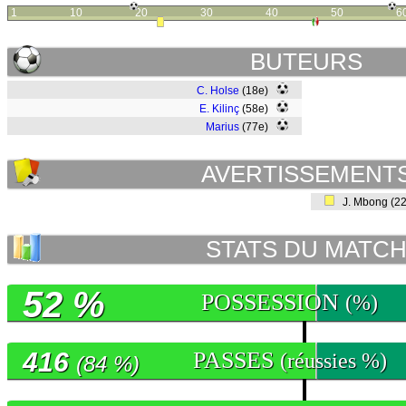
1
10
20
30
40
50
6
BUTEURS
C. Holse
(18e)
E. Kilinç
(58e)
Marius
(77e)
AVERTISSEMENT
J. Mbong (2
STATS DU MATC
52 %
POSSESSION
(%)
416
PASSES
(réussies %)
(84 %)