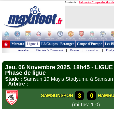
A retenir :
Palmarès Coupe du Mond
OM
PSG
Lyon
Lille
Monaco
Chelsea
Man Utd
Arsenal
Liverpool
ManCity
Ba
+ de clubs
Mercato
Ligue 1
L2/Coupes
Etranger
Coupe d'Europe
Les B
Actualité
|
Résultats & Classement
|
Buteurs
|
Calendrier
|
Equipe
Jeu. 06 Novembre 2025, 18h45 - LIG
Phase de ligue
Stade :
Samsun 19 Mayis Stadyumu à Sams
Arbitre :
3
0
SAMSUNSPOR
HAMRU
(mi-tps: 1-0)