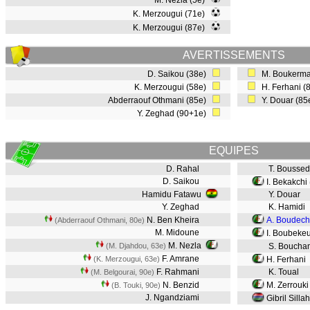
M. Nezla (5e)
K. Merzougui (71e)
K. Merzougui (87e)
AVERTISSEMENTS
D. Saikou (38e)
M. Boukerma
K. Merzougui (58e)
H. Ferhani (
Abderraouf Othmani (85e)
Y. Douar (8
Y. Zeghad (90+1e)
EQUIPES
D. Rahal
T. Boussed
D. Saikou
I. Bekakchi
Hamidu Fatawu
Y. Douar
Y. Zeghad
K. Hamidi
N. Ben Kheira
A. Boudech
(Abderraouf Othmani, 80e)
M. Midoune
I. Boubekeu
M. Nezla
(M. Djahdou, 63e)
S. Bouch
F. Amrane
(K. Merzougui, 63e)
H. Ferhani
F. Rahmani
K. Toual
(M. Belgourai, 90e)
N. Benzid
M. Zerrouki
(B. Touki, 90e)
J. Ngandziami
Gibril Sillah