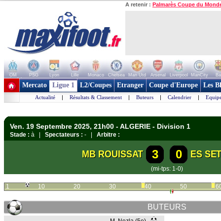
A retenir :
Palmarès Coupe du Mond
OM
PSG
Lyon
Lille
Monaco
Chelsea
Man Utd
Arsenal
Liverpool
ManCity
Ba
+ de clubs
Mercato
Ligue 1
L2/Coupes
Etranger
Coupe d'Europe
Les B
Actualité
|
Résultats & Classement
|
Buteurs
|
Calendrier
|
Equipe
Ven. 19 Septembre 2025, 21h00 - ALGERIE - Division 1
Stade :
à |
Spectateurs :
- |
Arbitre :
3
0
MB ROUISSAT
ES SET
(mi-tps: 1-0)
1
10
20
30
40
50
6
BUTEURS