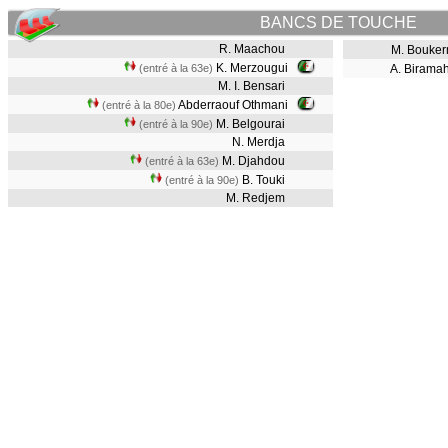
BANCS DE TOUCHE
R. Maachou
M. Bouke
K. Merzougui
(entré à la 63e)
A. Biramah
M. I. Bensari
Abderraouf Othmani
(entré à la 80e)
M. Belgourai
(entré à la 90e)
N. Merdja
M. Djahdou
(entré à la 63e)
B. Touki
(entré à la 90e)
M. Redjem