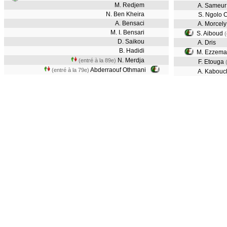
M. Redjem
A. Sameu
N. Ben Kheira
S. Ngolo C
A. Bensaci
A. Morcely
M. I. Bensari
S. Aiboud
(
D. Saikou
A. Dris
B. Hadidi
M. Ezzema
N. Merdja
(entré à la 89e)
F. Etouga
Abderraouf Othmani
(entré à la 79e)
A. Kabou