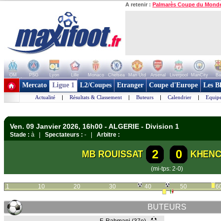
A retenir :
Palmarès Coupe du Mond
OM
PSG
Lyon
Lille
Monaco
Chelsea
Man Utd
Arsenal
Liverpool
ManCity
Ba
+ de clubs
Mercato
Ligue 1
L2/Coupes
Etranger
Coupe d'Europe
Les B
Actualité
|
Résultats & Classement
|
Buteurs
|
Calendrier
|
Equipe
Ven. 09 Janvier 2026, 16h00 - ALGERIE - Division 1
Stade :
à |
Spectateurs :
- |
Arbitre :
2
0
MB ROUISSAT
KHENC
(mi-tps: 2-0)
1
10
20
30
40
50
6
BUTEURS