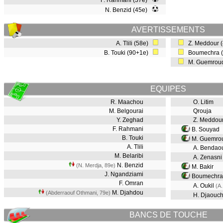
F. Rahmani (37e)
N. Benzid (45e)
AVERTISSEMENTS
A. Tlili (58e)
Z. Meddour 
B. Touki (90+1e)
Boumechra 
M. Guemroud
EQUIPES
R. Maachou
O. Litim
M. Belgourai
Qrouja
Y. Zeghad
Z. Meddou
F. Rahmani
B. Souyad
B. Touki
M. Guemro
A. Tlili
A. Bendao
M. Belaribi
A. Zenasn
N. Benzid
(N. Merdja, 89e)
M. Bakir
J. Ngandziami
Boumechr
F. Omran
A. Oukil
(A
M. Djahdou
(Abderraouf Othmani, 79e)
H. Djaouc
BANCS DE TOUCHE