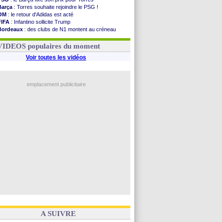
Barça
: Torres souhaite rejoindre le PSG !
OM
: le retour d'Adidas est acté
FIFA
: Infantino sollicite Trump
Bordeaux
: des clubs de N1 montent au créneau
Argentine
: quand Medina recadre... sa mère
Real
: le démenti de Leipzig pour Diomandé
VIDEOS populaires du moment
Voir toutes les vidéos
emplacement publicitaire
A SUIVRE