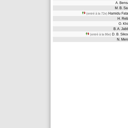
A. Ben
M. B. S
Hamidu Fa
(entré à la 72e)
H. Re
O. Kh
B. A. Ja
D. B. Sik
(entré à la 86e)
N. Me