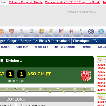
etenir :
Palmarès Coupe du Monde
-
Classement des BUTEURS Coupe du Monde
-
TA
emplacement publicitaire
n Utd
Arsenal
Liverpool
ManCity
Barca
Real
Atletico
Milan
Juve
Inter
Naples
ger
Coupe d'Europe
Les Bleus & International
Chroniques
TV
+
Buteurs
|
Calendrier
|
Equipe type
|
Tableau Transferts
|
Palmarès
|
Les Cl
E - Division 1
23h09
22h50
22h35
1
1
AT
ASO CHLEF
22h18
22h00
(mi-tps: 1-0)
21h42
21h10
40
50
60
70
80
90
20h46
20h30
20h01
BUTEURS
19h18
05/08
19h09
06/08