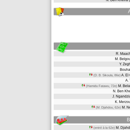
N. Ben Kheira
R. Maa
M. Belgo
Y. Ze
Bouh
A. El
(D. B. Sikoula, 86e)
A. 
M. Bela
(Hamidu Fatawu, 72e)
N. Ben Kh
J. Ngandz
K. Merzo
M. N
(M. Djahdou, 62e)
B
M. Dja
(entré à la 62e)