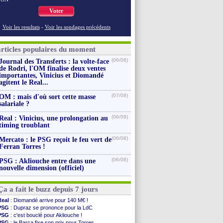
Voter
Voir les resultats
-
Voir les sondages précédents
articles populaires du moment
(06/08)
Journal des Transferts : la volte-face
de Rodri, l'OM finalise deux ventes
importantes, Vinicius et Diomandé
agitent le Real...
(07/08)
OM : mais d'où sort cette masse
salariale ?
(06/08)
Real : Vinicius, une prolongation au
timing troublant
(06/08)
Mercato : le PSG reçoit le feu vert de
Ferran Torres !
(06/08)
PSG : Akliouche entre dans une
nouvelle dimension (officiel)
Ça a fait le buzz depuis 7 jours
Real
: Diomandé arrive pour 140 M€ !
PSG
: Dupraz se prononce pour la LdC
PSG
: c'est bouclé pour Akliouche !
PSG
: le Barça fixe son prix pour Torres