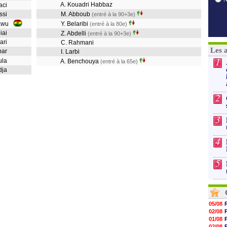
A. Kouadri Habbaz
saci
assi
M. Abboub
(entré à la 90+3e)
tawu
Y. Belaribi
(entré à la 80e)
biai
Z. Abdelli
(entré à la 90+3e)
iari
C. Rahmani
Les 
bbar
I. Larbi
1
oula
A. Benchouya
(entré à la 65e)
rdja
2
3
4
5
05/08
02/08
01/08
02/08