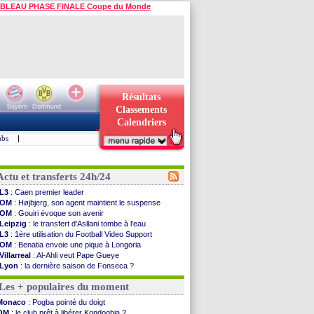
BLEAU PHASE FINALE Coupe du Monde
Résultats
Bayern
Dortmund
Classements
Calendriers
ubs
|
Actu et transferts 24h/24
L3
: Caen premier leader
OM
: Højbjerg, son agent maintient le suspense
OM
: Gouiri évoque son avenir
Leipzig
: le transfert d'Asllani tombe à l'eau
L3
: 1ère utilisation du Football Video Support
OM
: Benatia envoie une pique à Longoria
Villarreal
: Al-Ahli veut Pape Gueye
Lyon
: la dernière saison de Fonseca ?
OM
: un nouveau prétendant pour Højbjerg
Les + populaires du moment
Brest
: un gardien norvégien en approche ?
OM
: McCourt a versé 120 M€ en 2026
Monaco
: Pogba pointé du doigt
PSG
: 4 retours dans le groupe face à Man Utd ...
OM
: le club prêt à libérer Kondogbia ?