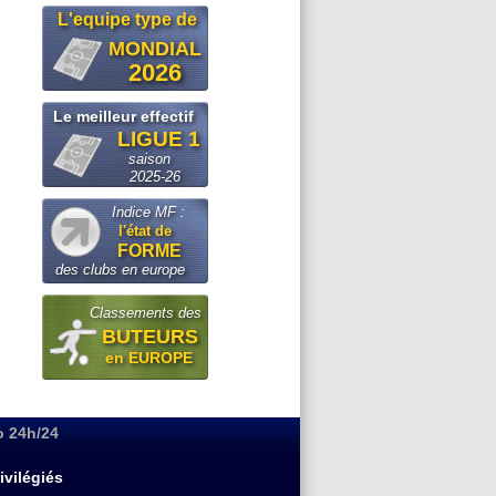
L'equipe type de
MONDIAL
2026
Le meilleur effectif
LIGUE 1
saison
2025-26
Indice MF :
l'état de
FORME
des clubs en europe
Classements des
BUTEURS
en EUROPE
o 24h/24
ivilégiés