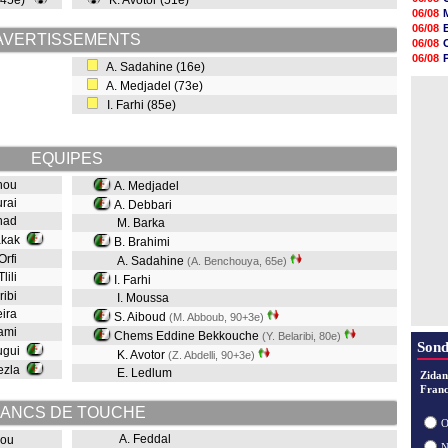
 (45e)
K. Avotor (51e)
18h48
06/08
18h37
06/08
18h29
AVERTISSEMENTS
06/08
17h58
06/08
A. Sadahine (16e)
17h46
06/08
17h32
A. Medjadel (73e)
06/08
17h16
I. Farhi (85e)
16h59
16h37
16h33
EQUIPES
16h27
16h22
chou
A. Medjadel
urai
A. Debbari
ghad
M. Barka
akak
B. Brahimi
 Orfi
A. Sadahine
(A. Benchouya, 65e)
Tlili
I. Farhi
ribi
I. Moussa
eira
S. Aiboud
(M. Abboub, 90+3e)
iami
Chems Eddine Bekkouche
(Y. Belaribi, 80e)
Sond
ugui
K. Avotor
(Z. Abdelli, 90+3e)
ezla
E. Ledlum
Zidan
Franc
ANCS DE TOUCHE
O
A. Feddal
hdou