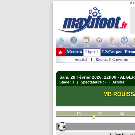
A r
OM
PSG
Lyon
Lille
Monaco
Chelsea
Ma
+ de clubs
Mercato
Ligue 1
L2/Coupes
Etran
Actualité
|
Résultats & Classement
|
Sam. 28 Février 2026, 22h00 - ALGERI
Stade :
à |
Spectateurs :
- |
Arbitre :
MB ROUISS
1
10
20
30