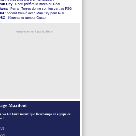
Nice
: Kevin Carlos va partir en Italie
Man City
: Rodri préfère le Barça au Real !
L1
: prison avec sursis requis contre un arbitre
Barça
: Ferran Torres donne son feu vert au PSG
Leganés
: c'est signé pour Luca Zidane (off.)
OM
: accord trouvé avec Man City pour Rulli
Atletico
: Ruggeri en route pour Aston Villa
PSG
: l'étonnante rumeur Gusto
Monaco
: Filipe Luis soutient Biereth
OM
: une offre pour Bulka
Lyon
: Mangala prêté à Getafe (officiel)
Ouganda
: Owori battu à mort à Kampala
PSG
: Nsoki va signer en Croatie
emplacement publicitaire
Arsenal
: Naples vise Gabriel Jesus
Real
: Mastantuono prêté à la Fiorentina (off.)
Man City
: accord avec le Barça pour Rodri ?
Rennes
: Haise a prolongé (officiel)
Palace
: Tomiyasu a convaincu (officiel)
Voir les brèves précédentes
age Maxifoot
e va t-il faire mieux que Deschamps en équipe de
e ?
UI
NON