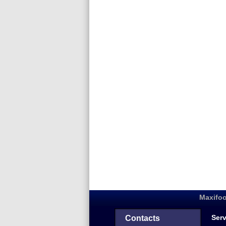
Maxifoo
Serv
Contacts