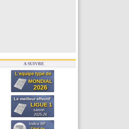
A SUIVRE
L'equipe type de
MONDIAL
2026
Le meilleur effectif
LIGUE 1
saison
2025-26
Indice MF :
l'état de