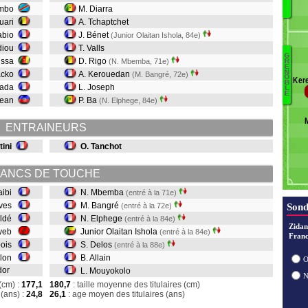
ambo
M. Diarra
Ci
B
uari
A. Tchaptchet
Ba
abio
J. Bénet
(Junior Olaitan Ishola, 84e)
G
diou
T. Valls
G
Ta
ussa
D. Rigo
(N. Mbemba, 71e)
R
E
M
N
acko
A. Kerouedan
(M. Bangré, 72e)
O
Ker
B
Al
kada
L. Joseph
L
E
De
Jean
P. Ba
(N. Elphege, 84e)
O
E
ENTRAINEURS
B
tini
O. Tanchot
M
ANCS DE TOUCHE
aibi
N. Mbemba
(entré à la 71e)
lves
M. Bangré
(entré à la 72e)
Sond
aldé
N. Elphege
(entré à la 84e)
Zidan
ayeb
Junior Olaitan Ishola
(entré à la 84e)
Franc
ibois
S. Delos
(entré à la 88e)
elon
B. Allain
O
edor
L. Mouyokolo
(cm) :
177,1
180,7
: taille moyenne des titulaires (cm)
(ans) :
24,8
26,1
: age moyen des titulaires (ans)