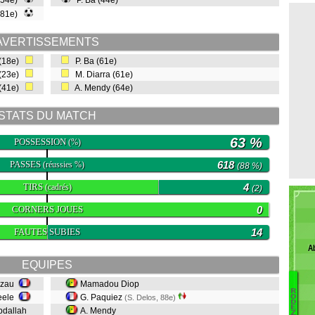
 (54e)
P. Ba (44e)
(81e)
AVERTISSEMENTS
 (18e)
P. Ba (61e)
 (23e)
M. Diarra (61e)
(41e)
A. Mendy (64e)
STATS DU MATCH
63 %
POSSESSION
(%)
PASSES
618
(réussies %)
(88 %)
TIRS
4
(cadrés)
(2)
CORNERS JOUES
0
FAUTES SUBIES
14
A
EQUIPES
Nzau
Mamadou Diop
R
eele
G. Paquiez
O
(S. Delos, 88e)
D
E
bdallah
A. Mendy
Pe
Z