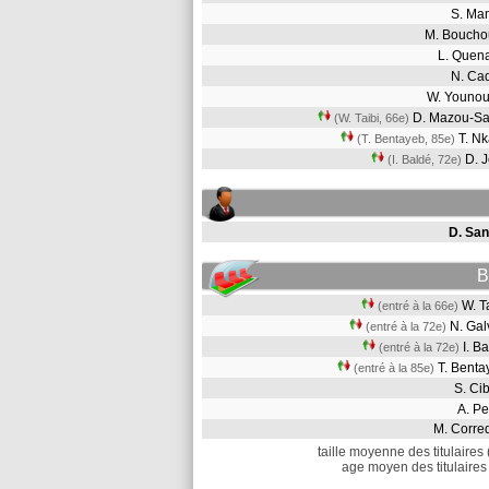
S. M
M. Boucho
L. Quen
N. Ca
W. Youno
D. Mazou-S
(W. Taibi, 66e)
T. N
(T. Bentayeb, 85e)
D. 
(I. Baldé, 72e)
D. San
B
W. T
(entré à la 66e)
N. Ga
(entré à la 72e)
I. B
(entré à la 72e)
T. Bent
(entré à la 85e)
S. C
A. P
M. Corr
taille moyenne des titulaires 
age moyen des titulaires 