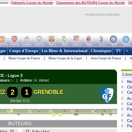
etenir :
Palmarès Coupe du Monde
-
Classement des BUTEURS Coupe du Monde
-
TA
emplacement publicitaire
n Utd
Arsenal
Liverpool
ManCity
Barca
Real
Atletico
Milan
Juve
Inter
Naples
ger
Coupe d'Europe
Les Bleus & International
Chroniques
TV
+
|
Résus Coupe de France
|
Résus Coupe de la Ligue
|
Actu Coupe de France
|
A
Lien
E - Ligue 2
teurs :
- |
Arbitre :
A. Valnet
Ré
Cl
2
1
EZ
GRENOBLE
Ca
Ac
(mi-tps: 0-1)
Ca
Pa
40
50
60
70
80
90
Ac
Ca
BUTEURS
Pa