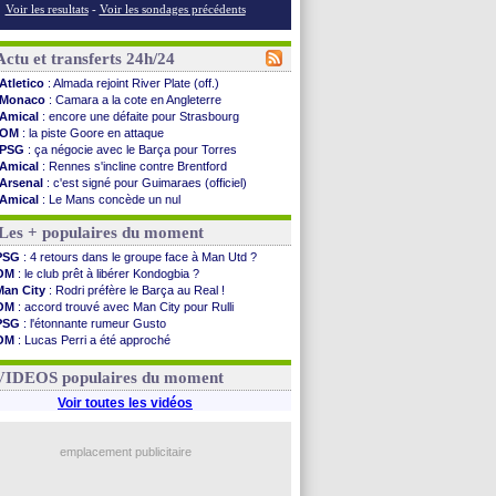
Voir les resultats
-
Voir les sondages précédents
Actu et transferts 24h/24
Atletico
: Almada rejoint River Plate (off.)
Monaco
: Camara a la cote en Angleterre
Amical
: encore une défaite pour Strasbourg
OM
: la piste Goore en attaque
PSG
: ça négocie avec le Barça pour Torres
Amical
: Rennes s'incline contre Brentford
Arsenal
: c'est signé pour Guimaraes (officiel)
Amical
: Le Mans concède un nul
Real
: Mourinho durcit les règles
Les + populaires du moment
Amical
: Toulouse s'incline lourdement
OM
: Benatia et la "médiocrité" dans le club
PSG
: 4 retours dans le groupe face à Man Utd ?
Newcastle
: Guimarães, le club se défend
OM
: le club prêt à libérer Kondogbia ?
L2
: la 1ère journée à suivre en DIRECT !
Man City
: Rodri préfère le Barça au Real !
PSG
: une deuxième offre pour Suzuki
OM
: accord trouvé avec Man City pour Rulli
PSG
: le groupe pour le match face à Man Utd
PSG
: l'étonnante rumeur Gusto
OM
: le jour où tout a basculé pour Benatia
OM
: Lucas Perri a été approché
Heracles
: Reine-Adélaïde, le sort s'acharne...
OM
: une offre pour Bulka
Monaco
: Mawissa a gravement blessé Uche
Ouganda
: Owori battu à mort à Kampala
VIDEOS populaires du moment
OM
: accord avec la Real Sociedad pour Aguerd
Barça
: Araujo va partir en prêt à Liverpool
Voir toutes les vidéos
OM
: Côme pousse pour Gouiri
Man Utd
: le groupe pour défier le PSG
L3
: Caen premier leader
emplacement publicitaire
OM
: Højbjerg, son agent maintient le suspense
Voir les brèves précédentes