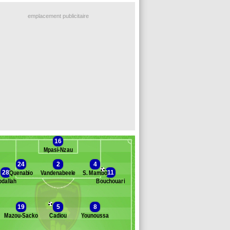
emplacement publicitaire
16
Mpasi-Nzau
24
2
4
28
11
Quenabio
Vandenabeele
S. Mambo
bdallah
Bouchouari
Banc des remplaçants
Rodez
19
5
8
Mazou-Sacko
Cadiou
Younoussa
lon