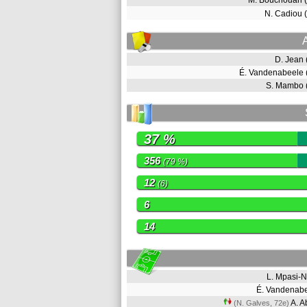
M. Bouchouari
N. Cadiou 
D. Jean
É. Vandenabeele
S. Mambo 
37 %
356
(79 %)
12
(6)
6
14
L. Mpasi-
É. Vandenab
A. A
(N. Galves, 72e)