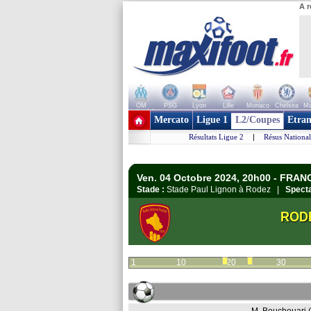
A r
OM
PSG
Lyon
Lille
Monaco
Chelsea
Ma
+ de clubs
Mercato
Ligue 1
L2/Coupes
Etran
Résultats Ligue 2
|
Résus National
Ven. 04 Octobre 2024, 20h00 - FRANC
Stade :
Stade Paul Lignon à Rodez |
Specta
ROD
1
10
20
30