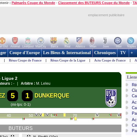
etenir :
Palmarès Coupe du Monde
-
Classement des BUTEURS Coupe du Monde
-
TA
emplacement publicitaire
n Utd
Arsenal
Liverpool
ManCity
Barca
Real
Atletico
Milan
Juve
Inter
Naples
ger
Coupe d'Europe
Les Bleus & International
Chroniques
TV
+
|
Résus Coupe de France
|
Résus Coupe de la Ligue
|
Actu Coupe de France
|
A
Lien
 Ligue 2
teurs :
- |
Arbitre :
M. Leleu
Ré
Cl
5
1
EZ
DUNKERQUE
Ca
Ac
(mi-tps: 0-1)
Ca
Pa
40
50
60
70
80
90
Ac
Ca
BUTEURS
Pa