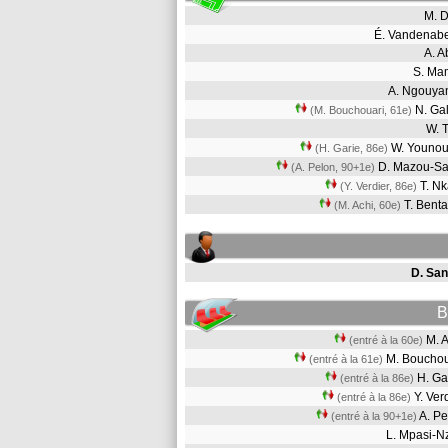
M. 
É. Vandenab
A. 
S. M
A. Ngouy
N. Ga
(M. Bouchouari, 61e)
W. 
W. Youno
(H. Garie, 86e)
D. Mazou-S
(A. Pelon, 90+1e)
T. N
(Y. Verdier, 86e)
T. Bent
(M. Achi, 60e)
D. San
B
M. 
(entré à la 60e)
M. Boucho
(entré à la 61e)
H. G
(entré à la 86e)
Y. Ve
(entré à la 86e)
A. P
(entré à la 90+1e)
L. Mpasi-