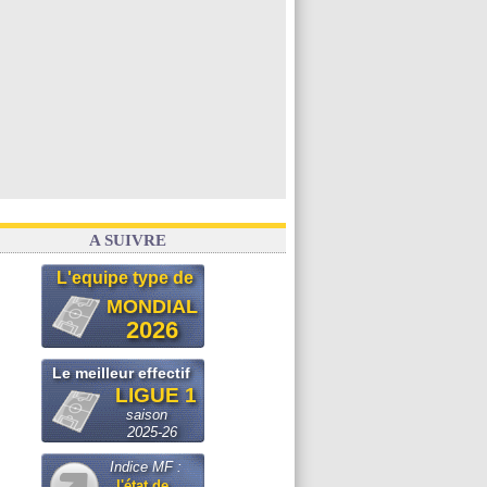
A SUIVRE
L'equipe type de
MONDIAL
2026
Le meilleur effectif
LIGUE 1
saison
2025-26
Indice MF :
l'état de