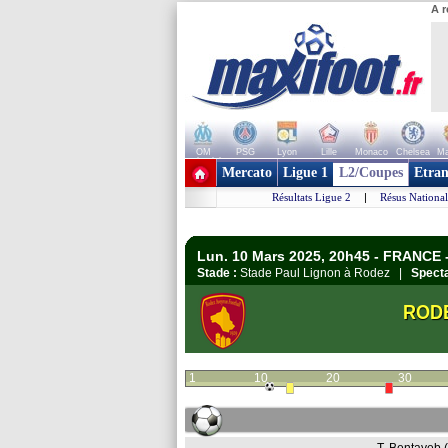
A r
OM
PSG
Lyon
Lille
Monaco
Chelsea
Ma
+ de clubs
Mercato
Ligue 1
L2/Coupes
Etran
Résultats Ligue 2
|
Résus National
Lun. 10 Mars 2025, 20h45 - FRANCE -
Stade :
Stade Paul Lignon à Rodez |
Specta
ROD
1
10
20
30