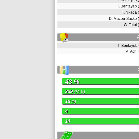
T. Bentayeb
T. Bentayeb
T. Nkada
D. Mazou-Sacko 
W. Taibi
T. Bentayeb
M. Achi
43 %
339
(79 %)
18
(9)
4
14