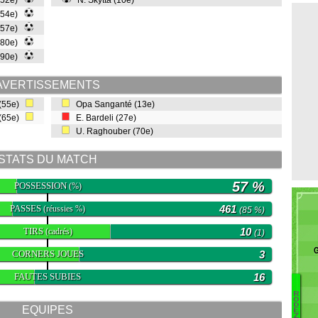
 (52e)
N. Skyttä (10e)
 (54e)
 (57e)
(80e)
 (90e)
AVERTISSEMENTS
 (55e)
Opa Sanganté (13e)
 (65e)
E. Bardeli (27e)
U. Raghouber (70e)
STATS DU MATCH
57 %
POSSESSION
(%)
PASSES
461
(réussies %)
(85 %)
TIRS
10
(cadrés)
(1)
G
CORNERS JOUES
3
FAUTES SUBIES
16
R
O
Q
D
EQUIPES
E
M
Z