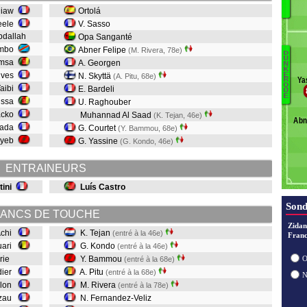
Pe
Diaw
Ortolá
Ve
eele
V. Sasso
Abdallah
Opa Sanganté
B
ambo
Abner Felipe
(M. Rivera, 78e)
D
Ac
U
amsa
A. Georgen
N
K
Pi
lves
E
N. Skyttä
(A. Pitu, 68e)
Ya
R
B
Q
Taibi
E. Bardeli
U
E
K
ussa
U. Raghouber
Te
acko
Muhannad Al Saad
(K. Tejan, 46e)
Abn
J
kada
G. Courtet
(Y. Bammou, 68e)
F
ayeb
G. Yassine
(G. Kondo, 46e)
Ri
ENTRAINEURS
tini
Luís Castro
Sond
ANCS DE TOUCHE
Zidan
Achi
K. Tejan
(entré à la 46e)
Franc
uari
G. Kondo
(entré à la 46e)
arie
Y. Bammou
O
(entré à la 68e)
rdier
A. Pitu
(entré à la 68e)
elon
M. Rivera
(entré à la 78e)
Nzau
N. Fernandez-Veliz