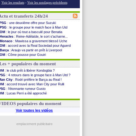
Voir les resultats
-
Voir les sondages précédents
Actu et transferts 24h/24
PSG
: une deuxième offre pour Suzuki
PSG
: le groupe pour le match face à Man Utd
OM
: le jour où tout a basculé pour Benatia
Heracles
: Reine-Adélaïde, le sort s'acharne...
Monaco
: Mawissa a gravement blessé Uche
OM
: accord avec la Real Sociedad pour Aguerd
Barça
: Araujo va partir en prêt à Liverpool
OM
: Côme pousse pour Gouiri
Man Utd
: le groupe pour défier le PSG
Les + populaires du moment
L3
: Caen premier leader
OM
: Højbjerg, son agent maintient le suspense
OM
: le club prêt à libérer Kondogbia ?
OM
: Gouiri évoque son avenir
PSG
: 4 retours dans le groupe face à Man Utd ?
Leipzig
: le transfert d'Asllani tombe à l'eau
Man City
: Rodri préfère le Barça au Real !
L3
: 1ère utilisation du Football Video Support
OM
: accord trouvé avec Man City pour Rulli
OM
: Benatia envoie une pique à Longoria
PSG
: l'étonnante rumeur Gusto
illarreal
: Al-Ahli veut Pape Gueye
OM
: Lucas Perri a été approché
Lyon
: la dernière saison de Fonseca ?
OM
: une offre pour Bulka
OM
: un nouveau prétendant pour Højbjerg
Ouganda
: Owori battu à mort à Kampala
VIDEOS populaires du moment
Brest
: un gardien norvégien en approche ?
OM
: McCourt a versé 120 M€ en 2026
Voir toutes les vidéos
PSG
: 4 retours dans le groupe face à Man Utd ...
Nice
: Kevin Carlos va partir en Italie
L1
: prison avec sursis requis contre un arbitre
emplacement publicitaire
Leganés
: c'est signé pour Luca Zidane (off.)
Voir les brèves précédentes