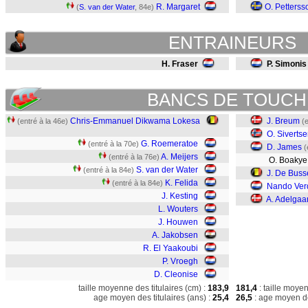
R. Margaret
O. Petterss
(
S. van der Water
, 84e)
ENTRAINEURS
H. Fraser
P. Simonis
BANCS DE TOUCH
Chris-Emmanuel Dikwama Lokesa
J. Breum
(entré à la 46e)
(
O. Siverts
G. Roemeratoe
(entré à la 70e)
D. James
(
A. Meijers
(entré à la 76e)
O. Boaky
S. van der Water
(entré à la 84e)
J. De Buss
K. Felida
(entré à la 84e)
Nando Ver
J. Kesting
A. Adelgaa
L. Wouters
J. Houwen
A. Jakobsen
R. El Yaakoubi
P. Vroegh
D. Cleonise
taille moyenne des titulaires (cm) :
183,9
181,4
: taille moye
age moyen des titulaires (ans) :
25,4
26,5
: age moyen de