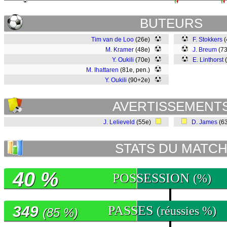
BUTEURS
Tim van de Loo
(26e)
F. Stokkers
(
M. Kramer
(48e)
J. Breum
(7
Y. Oukili
(70e)
E. Linthorst
M. Ihattaren
(81e, pen.)
Y. Oukili
(90+2e)
AVERTISSEMENT
J. Lelieveld
(55e)
D. James
(6
STATS DU MATC
40 %
POSSESSION
(%)
349
PASSES
(réussies %)
(85 %)