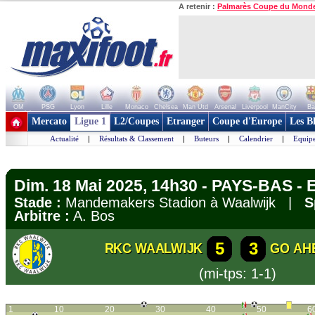
A retenir :
Palmarès Coupe du Mond
OM
PSG
Lyon
Lille
Monaco
Chelsea
Man Utd
Arsenal
Liverpool
ManCity
Ba
+ de clubs
Mercato
Ligue 1
L2/Coupes
Etranger
Coupe d'Europe
Les B
Actualité
|
Résultats & Classement
|
Buteurs
|
Calendrier
|
Equipe
Dim. 18 Mai 2025, 14h30 - PAYS-BAS - E
Stade :
Mandemakers Stadion à Waalwijk |
S
Arbitre :
A. Bos
5
3
RKC WAALWIJK
GO AH
(mi-tps: 1-1)
1
10
20
30
40
50
6