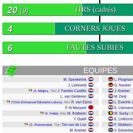
20
TIRS
(cadrés)
(9)
4
CORNERS JOUES
6
FAUTES SUBIES
EQUIPES
M. Spenkelink
L. Plogman
J. Lelieveld
G. Nauber
J. Familio-Castillo
J. Kramer
(
A. Meijers
, 76e)
L. van Gelderen
M. Deijl
R. van Eijma
L. Everink
(
Chris-Emmanuel Dikwama Lokesa
, 46e)
(
F. Al Mazyani
E. Llansan
M. Ihattaren
M. Suray
(
K. Felida
, 84e)
(O
Y. Oukili
E. Linthorst
Tim van de Loo
F. Stokkers
(
G. Roemeratoe
, 70e)
M. Kramer
V. Edvards