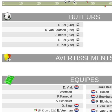
1
10
20
30
40
50
6
BUTEURS
R. Tol (34e)
D. van Baarsen (36e)
J. Beers (39e)
R. Tol (73e)
S. Plat (77e)
AVERTISSEMENT
EQUIPES
Jauke Bee
D. Vlak
L. Veerman
D. Hollart
P. Karregat
J. Beekhuis
S. Schokker
R. Blokhuis
D. Steur
F. van Bel
E. Veerman
(P. Kroon, 62e)
S. van Guli