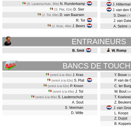
N. Runderkamp
(S. Lautenschutz, 80e)
J. Hilterma
D. Sier
(S. Plat, 62e)
J. van den
D. van Baarsen
(J. Tol, 69e)
S. Deen
(Y
R. Tol
J. van Dal
J. Beers
(J. Kras, 46e)
A. Selimi
(
ENTRAINEURS
B. Smit
W. Romp
BANCS DE TOUCH
J. Kras
Y. Bouw
(entré à la 46e)
(e
S. Plat
P. van de 
(entré à la 62e)
P. Kroon
C. ter Bur
(entré à la 62e)
J. Tol
W. Bout
(entré à la 69e)
(e
S. Lautenschutz
T. Koelewi
(entré à la 80e)
A. Sout
Z. Beuker
S. Veerman
J. van Gro
D. Witte
L. Koops
Z. Duijst
B. Koppel