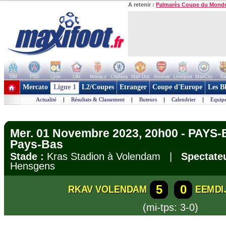
A retenir :
Palmarès Coupe du Mond
OM
PSG
Lyon
Lille
Monaco
Chelsea
Man Utd
Arsenal
Liverpool
ManCity
Ba
+ de clubs
Mercato
Ligue 1
L2/Coupes
Etranger
Coupe d'Europe
Les B
Actualité
|
Résultats & Classement
|
Buteurs
|
Calendrier
|
Equipe
Mer. 01 Novembre 2023, 20h00 - PAYS-
Pays-Bas
Stade :
Kras Stadion à Volendam |
Spectateu
Hensgens
5
0
RKAV VOLENDAM
EEMDI
(mi-tps: 3-0)