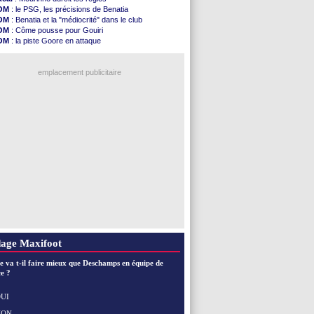
Milan
: Athekame va être prêté à l'OL
OM
: le PSG, les précisions de Benatia
Arsenal
: des nouvelles de Saliba
OM
: Benatia et la "médiocrité" dans le club
PSG
: Digne évoque ses retrouvailles
OM
: Côme pousse pour Gouiri
Amical
: Marseille 3-1 Athletic (fini)
OM
: la piste Goore en attaque
Chelsea
: Chalobah à Côme pour 36 M€ ...
PSG
: les doutes de Suzuki
PSG
: Digne jusqu'en 2029 (officiel)
OM
: le jour où tout a basculé pour Benatia
Man Utd
: Rashford vers une réintégration
emplacement publicitaire
PSG
: Godts avoue des discussions
PSG
: le CUP boycotte le Trophée des ...
Real
: Mourinho réclame encore un milieu
Nice
: Villarreal pense à Boudaoui
Amical
: Monaco renverse Liverpool à Anfield
Voir les brèves précédentes
age Maxifoot
e va t-il faire mieux que Deschamps en équipe de
e ?
UI
NON