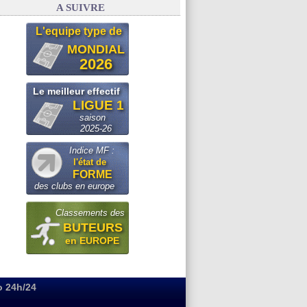
A SUIVRE
L'equipe type de
MONDIAL
2026
Le meilleur effectif
LIGUE 1
saison
2025-26
Indice MF :
l'état de
FORME
des clubs en europe
Classements des
BUTEURS
en EUROPE
o 24h/24