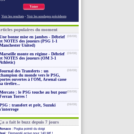
Voter
Voir les resultats
-
Voir les sondages précédents
articles populaires du moment
(08/08)
Une bonne mise en jambes - Débrief
et NOTES des joueurs (PSG 1-1
Manchester United)
(09/08)
Marseille monte en régime - Débrief
et NOTES des joueurs (OM 3-1
Athletic)
(08/08)
Journal des Transferts : un
champion du monde vers le PSG,
portes ouvertes à l'OM, Arsenal casse
sa tirelire...
(08/08)
Mercato : le PSG touche au but pour
Ferran Torres !
(09/08)
PSG : transfert et prêt, Suzuki
s'interroge
Ça a fait le buzz depuis 7 jours
Monaco
: Pogba pointé du doigt
Real
: Diomandé arrive pour 140 M€ !