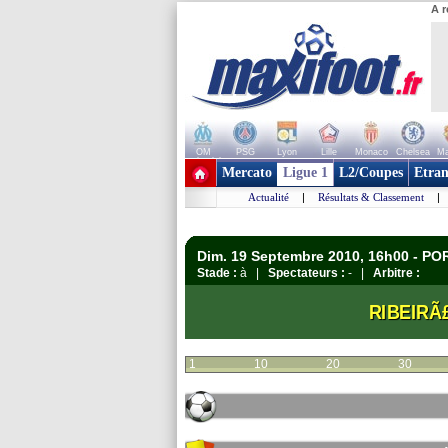
A r
OM
PSG
Lyon
Lille
Monaco
Chelsea
Ma
+ de clubs
Mercato
Ligue 1
L2/Coupes
Etran
Actualité
|
Résultats & Classement
|
Dim. 19 Septembre 2010, 16h00 - P
Stade :
à |
Spectateurs :
- |
Arbitre :
RIBEIRÃ
1
10
20
30