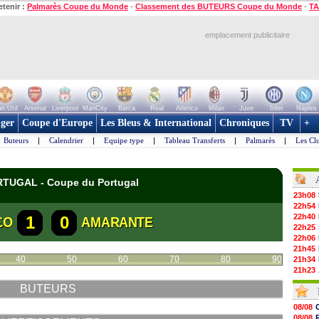
etenir :
Palmarès Coupe du Monde
-
Classement des BUTEURS Coupe du Monde
-
TA
emplacement publicitaire
n Utd
Arsenal
Liverpool
ManCity
Barca
Real
Atletico
Milan
Juve
Inter
Naples
ger
Coupe d'Europe
Les Bleus & International
Chroniques
TV
+
Buteurs
|
Calendrier
|
Equipe type
|
Tableau Transferts
|
Palmarès
|
Les Cl
ORTUGAL - Coupe du Portugal
23h08
22h54
22h40
1
0
£O
AMARANTE
22h25
22h06
21h45
40
50
60
70
80
90
21h34
21h23
21h12
BUTEURS
21h00
20h52
08/08
20h35
08/08