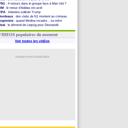
PSG
: 4 retours dans le groupe face à Man Utd ?
OM
: le retour d'Adidas est acté
FIFA
: Infantino sollicite Trump
Bordeaux
: des clubs de N1 montent au créneau
Argentine
: quand Medina recadre... sa mère
Real
: le démenti de Leipzig pour Diomandé
OM
: le club prêt à libérer Kondogbia ?
OM
: Paixão attire un 2e club anglais
VIDEOS populaires du moment
Voir toutes les vidéos
emplacement publicitaire