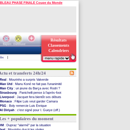
BLEAU PHASE FINALE Coupe du Monde
Résultats
Bayern
Dortmund
Classements
Calendriers
ubs
|
Actu et transferts 24h/24
Real
: Mourinho a surpris Valverde
Man Utd
: Manu Koné ne fait pas l'unanimité
Man City
: un jeune du Barça avec Rodri ?
Strasbourg
: Panichelli pense à l'après-foot
Liverpool
: Jacquet fera bientôt ses débuts
Monaco
: Filipe Luis veut garder Camara
PSG
: Boly remercie Luis Enrique
Al Diriyah
: c'est signé pour I. Gueye (off.)
Barça
: Rodri, c'est quasiment bouclé
Les + populaires du moment
OM
: la satisfaction de Genesio
Real
: Endrick pose ses conditions
OM
: Dupraz "alarmé" par la situation
Nice
: Pantaloni inquiet pour Abergel
Real
: Mourinho durcit les règles