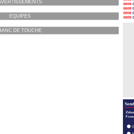
AVERTISSEMENTS
20h19
08/08
20h07
08/08
19h47
08/08
EQUIPES
19h26
08/08
19h21
09/08
19h07
08/08
18h58
BANC DE TOUCHE
18h36
18h07
17h58
17h43
17h24
Sond
Zidan
Franc
O