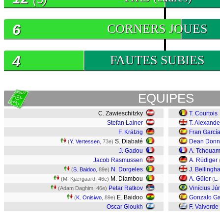
6
CORNERS JOUES
4
FAUTES SUBIES
EQUIPES
C. Zawieschitzky
T. Courtois
Stefan Lainer
T. Alexande
F. Krätzig
Fran Garcí
S. Diabaté
Dean Donn
(
Y. Vertessen
, 73e)
J. Gadou
A. Tchouam
Jacob Rasmussen
A. Rüdiger
N. Dorgeles
J. Bellingh
(
S. Baidoo
, 89e)
M. Diambou
A. Güler
(M. Kjærgaard, 46e)
(
L.
Petar Ratkov
Vinícius Jú
(Adam Daghim, 46e)
E. Baidoo
Gonzalo Ga
(
K. Onisiwo
, 89e)
Oscar Gloukh
F. Valverde