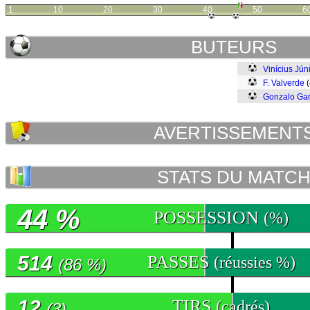
1
10
20
30
40
50
6
BUTEURS
Vinícius Jún
F. Valverde
(
Gonzalo Gar
AVERTISSEMENT
STATS DU MATC
44 %
POSSESSION
(%)
514
PASSES
(réussies %)
(86 %)
12
TIRS
(cadrés)
(3)