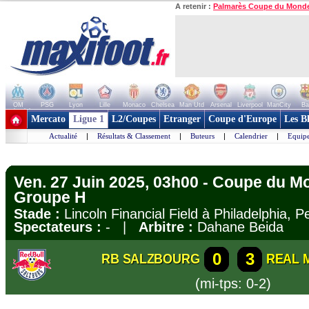
A retenir :
Palmarès Coupe du Mond
OM
PSG
Lyon
Lille
Monaco
Chelsea
Man Utd
Arsenal
Liverpool
ManCity
Ba
+ de clubs
Mercato
Ligue 1
L2/Coupes
Etranger
Coupe d'Europe
Les B
Actualité
|
Résultats & Classement
|
Buteurs
|
Calendrier
|
Equipe
Ven. 27 Juin 2025, 03h00 - Coupe du M
Groupe H
Stade :
Lincoln Financial Field à Philadelphia,
Spectateurs :
- |
Arbitre :
Dahane Beida
0
3
RB SALZBOURG
REAL 
(mi-tps: 0-2)