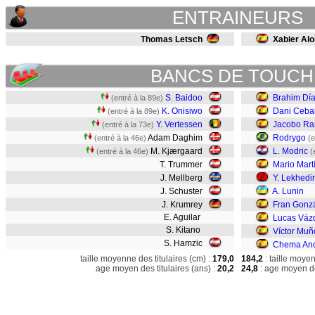
ENTRAINEURS
Thomas Letsch
Xabier Al
BANCS DE TOUCH
S. Baidoo
Brahim Dí
(entré à la 89e)
K. Onisiwo
Dani Cebal
(entré à la 89e)
Y. Vertessen
Jacobo R
(entré à la 73e)
Adam Daghim
Rodrygo
(entré à la 46e)
(e
M. Kjærgaard
L. Modric
(entré à la 46e)
(
T. Trummer
Mario Mart
J. Mellberg
Y. Lekhedi
J. Schuster
A. Lunin
J. Krumrey
Fran Gonz
E. Aguilar
Lucas Váz
S. Kitano
Víctor Muñ
S. Hamzic
Chema An
taille moyenne des titulaires (cm) :
179,0
184,2
: taille moye
age moyen des titulaires (ans) :
20,2
24,8
: age moyen de