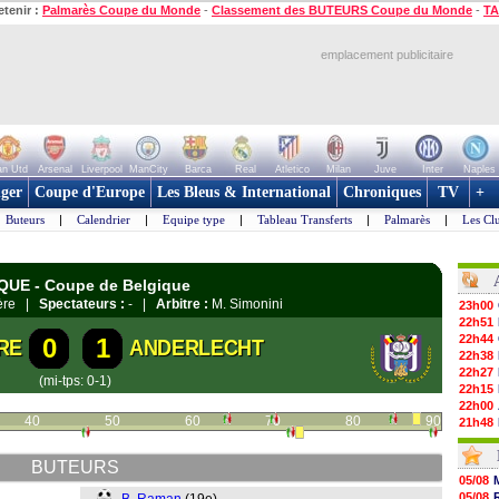
etenir :
Palmarès Coupe du Monde
-
Classement des BUTEURS Coupe du Monde
-
TA
emplacement publicitaire
n Utd
Arsenal
Liverpool
ManCity
Barca
Real
Atletico
Milan
Juve
Inter
Naples
ger
Coupe d'Europe
Les Bleus & International
Chroniques
TV
+
Buteurs
|
Calendrier
|
Equipe type
|
Tableau Transferts
|
Palmarès
|
Les Cl
IQUE - Coupe de Belgique
ière |
Spectateurs :
- |
Arbitre :
M. Simonini
23h00
22h51
22h44
0
1
RE
ANDERLECHT
22h38
22h27
(mi-tps: 0-1)
22h15
22h00
40
50
60
70
80
90
21h48
21h39
21h26
BUTEURS
21h05
05/08
20h47
05/08