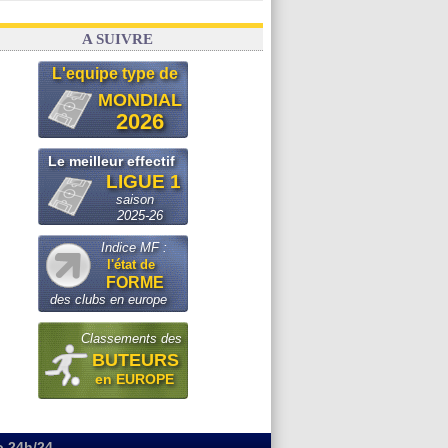
A SUIVRE
L'equipe type de
MONDIAL
2026
Le meilleur effectif
LIGUE 1
saison
2025-26
Indice MF :
l'état de
FORME
des clubs en europe
Classements des
BUTEURS
en EUROPE
o 24h/24