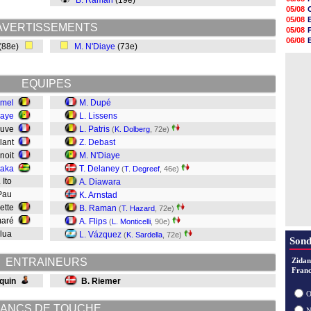
B. Raman
(19e)
20h30
05/08
20h18
05/08
20h04
AVERTISSEMENTS
05/08
19h47
06/08
(88e)
M. N'Diaye
(73e)
19h34
06/08
19h14
05/08
19h06
18h50
EQUIPES
18h30
18h20
amel
M. Dupé
17h58
Faye
L. Lissens
17h47
euve
L. Patris
(
K. Dolberg
, 72e)
alant
Z. Debast
enoit
M. N'Diaye
taka
T. Delaney
(
T. Degreef
, 46e)
. Ito
A. Diawara
Pau
K. Arnstad
lette
B. Raman
(
T. Hazard
, 72e)
maré
A. Flips
(
L. Monticelli
, 90e)
ulua
L. Vázquez
(
K. Sardella
, 72e)
Sond
ENTRAINEURS
Zidan
Franc
aquin
B. Riemer
O
ANCS DE TOUCHE