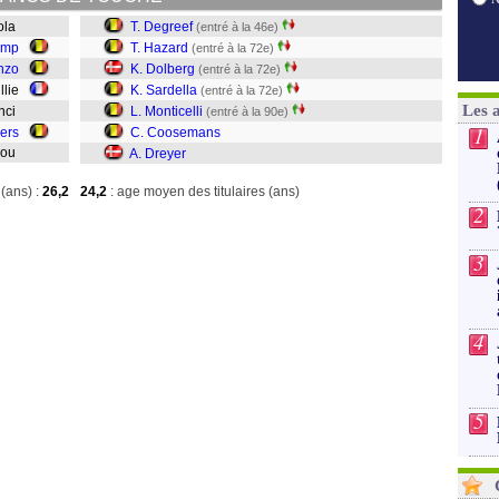
gola
T. Degreef
(entré à la 46e)
amp
T. Hazard
(entré à la 72e)
nzo
K. Dolberg
(entré à la 72e)
illie
K. Sardella
(entré à la 72e)
Les 
enci
L. Monticelli
(entré à la 90e)
1
ers
C. Coosemans
ddou
A. Dreyer
(ans) :
26,2
24,2
: age moyen des titulaires (ans)
2
3
4
5