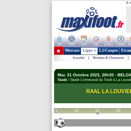
A r
OM
PSG
Lyon
Lille
Monaco
Chelsea
Ma
+ de clubs
Mercato
Ligue 1
L2/Coupes
Etran
Actualité
|
Résultats & Classement
|
Mar. 31 Octobre 2023, 20h30 - BELG
Stade :
Stade Communal du Tivoli à La Louv
RAAL LA LOUVIE
1
10
20
30