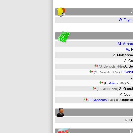
W. Faye
M. Vanh
W. 
M. Maisonn
A. C
A. B
(J. Liongola, 64e)
F. Gobi
(V. Corneillie, 85e)
J
M. 
(
F. Vanzo
, 70e)
S. Gueu
(T. Cenci, 85e)
M. Sou
V. Kianka
(
J. Vancamp
, 64e)
F. T
B