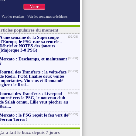
Voter
Voir les resultats
-
Voir les sondages précédents
articles populaires du moment
(05/08)
A une semaine de la Supercoupe
d'Europe, le PSG rate sa rentrée -
Débrief et NOTES des joueurs
(Majorque 3-0 PSG)
(05/08)
Mercato : Deschamps, et maintenant
?
(06/08)
Journal des Transferts : la volte-face
de Rodri, l'OM finalise deux ventes
importantes, Vinicius et Diomandé
agitent le Real...
(05/08)
Journal des Transferts : Liverpool
tourné vers le PSG, le nouveau club
de Salah connu, Lille veut piocher au
Real...
(06/08)
Mercato : le PSG reçoit le feu vert de
Ferran Torres !
Ça a fait le buzz depuis 7 jours