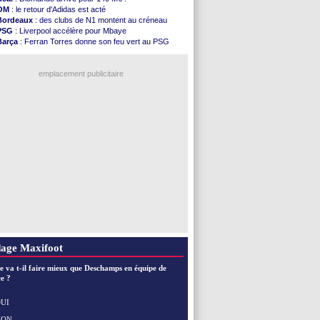
PSG
: Tebas encense Luis Enrique
OM
: le retour d'Adidas est acté
Real
: Vinicius jusqu'en 2032 (officiel)
Bordeaux
: des clubs de N1 montent au créneau
Lyon
: Mangala va rejoindre Getafe
PSG
: Liverpool accélère pour Mbaye
OM
: une offre refusée pour Aguerd
Barça
: Ferran Torres donne son feu vert au PSG
Real
: c'est confirmé pour Vinicius
PSG
: Luis Enrique satisfait malgré tout
Troyes
: Junior Diaz jusqu'en 2030 (officiel)
Real
: une nouvelle offre pour Vinicius
PSG
: Akliouche a signé (officiel)
emplacement publicitaire
OM
: une offre pour Bulka
PSG
: contrat signé pour Akliouche
Ouganda
: Owori battu à mort à Kampala
Arsenal
: Arteta veut créer une dynastie
Chelsea
: Palace a fait son offre pour Disasi
Voir les brèves précédentes
age Maxifoot
e va t-il faire mieux que Deschamps en équipe de
e ?
UI
NON