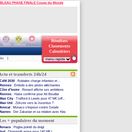
BLEAU PHASE FINALE Coupe du Monde
Résultats
Bayern
Dortmund
Classements
Calendriers
ubs
|
Actu et transferts 24h/24
CdM 2030
: Rubiales charge Infantino et ...
Rennes
: Embolo a des pistes alléchantes
Côte d'Ivoire
: Renard affiche ses ambitions
Rennes
: Haise confirme pour Aït Boudlal
Man City
: Trafford à Leeds pour 47 M€ (off...
Man Utd
: Zirkzee vers la Juventus ?
Amical
: Monaco s'impose contre Getafe
Nantes
: Der Zakarian et sa relation avec Kita
OM
: le club prêt à libérer Kondogbia ?
Les + populaires du moment
Monaco
: le message touchant d'Akliouche
FIFA
: Tebas en remet une couche
Monaco
: Pogba pointé du doigt
FIFA
: l'UEFA maintient la pression
Real
: Diomandé arrive pour 140 M€ !