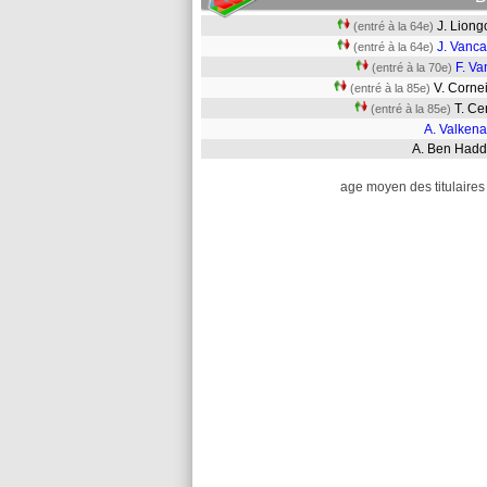
J. Lion
(entré à la 64e)
J. Vanc
(entré à la 64e)
F. Va
(entré à la 70e)
V. Corne
(entré à la 85e)
T. C
(entré à la 85e)
A. Valkena
A. Ben Ha
age moyen des titulaires 