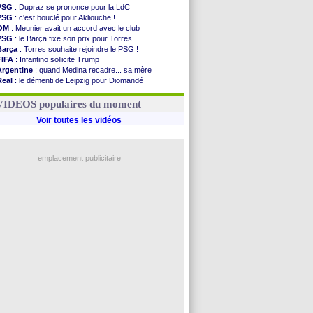
PSG
: Dupraz se prononce pour la LdC
PSG
: c'est bouclé pour Akliouche !
OM
: Meunier avait un accord avec le club
PSG
: le Barça fixe son prix pour Torres
Barça
: Torres souhaite rejoindre le PSG !
FIFA
: Infantino sollicite Trump
Argentine
: quand Medina recadre... sa mère
Real
: le démenti de Leipzig pour Diomandé
OM
: Paixão attire un 2e club anglais
FIFA
: le conseiller d'Infantino démissionne !
VIDEOS populaires du moment
Voir toutes les vidéos
emplacement publicitaire