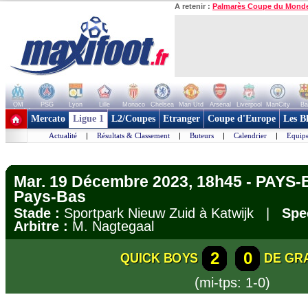
A retenir :
Palmarès Coupe du Mond
OM
PSG
Lyon
Lille
Monaco
Chelsea
Man Utd
Arsenal
Liverpool
ManCity
Ba
+ de clubs
Mercato
Ligue 1
L2/Coupes
Etranger
Coupe d'Europe
Les B
Actualité
|
Résultats & Classement
|
Buteurs
|
Calendrier
|
Equipe
Mar. 19 Décembre 2023, 18h45 - PAYS-
Pays-Bas
Stade :
Sportpark Nieuw Zuid à Katwijk |
Spe
Arbitre :
M. Nagtegaal
2
0
QUICK BOYS
DE GR
(mi-tps: 1-0)