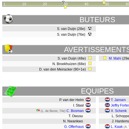
1
10
20
30
40
50
6
BUTEURS
S. van Duijn (28e)
S. van Duijn (76e)
AVERTISSEMENT
S. van Duijn (48e)
M. Mahi
(29
N. Broekhuizen (68e)
D. van den Meiracker (90+1e)
EQUIPES
P. van der Helm
T. Jansen
I. Staal
Jeffry Forte
C. Bosman
X. Schenk
(L. de Beste, 74e)
T. Owusu
L. Schopp
N. Nwankwo
J. Hardem
G. Offerhaus
L. Kaak
(A. 