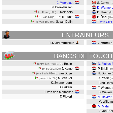
J. Meerstadt
S. Colyn
(P.
N. Broekhuizen
D. Warmer
J. Reinders
(J. Kamp, 80e)
D. Haen
(H
R. Junte
(L. van Duijn, 81e)
B. Önal
(Bl
S. van Duijn
(M. van Tol, 89e)
T. van Gilst
ENTRAINEURS
T. Duivenvoorden
J. Vreman
BANCS DE TOUCH
L. de Beste
D. Flakus B
(entré à la 74e)
J. Kamp
P. Brittijn
(entré à la 80e)
(e
L. van Duijn
H. Dogan
(entré à la 81e)
(
M. van Tol
A. Yadir
(entré à la 89e)
(e
K. Zwanenburg
Blnd Has
B. Oskam
T. Wiegger
D. van den Meiracker
S. Wevers
T. Fikkert
M. Bakker
M. Willem
M. Mahi
J. van Riel