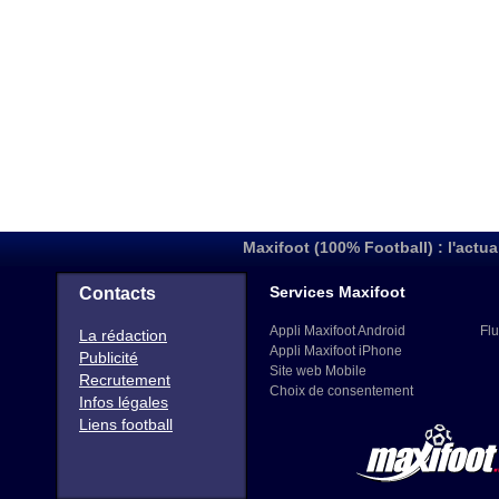
Maxifoot (100% Football) : l'actua
Services Maxifoot
Contacts
Appli Maxifoot Android
Flu
La rédaction
Appli Maxifoot iPhone
Publicité
Site web Mobile
Recrutement
Choix de consentement
Infos légales
Liens football