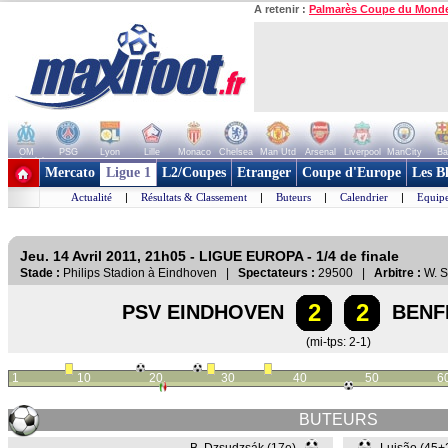
A retenir :
Palmarès Coupe du Mond
OM
PSG
Lyon
Lille
Monaco
Chelsea
Man Utd
Arsenal
Liverpool
ManCity
Ba
+ de clubs
Mercato
Ligue 1
L2/Coupes
Etranger
Coupe d'Europe
Les B
Actualité
|
Résultats & Classement
|
Buteurs
|
Calendrier
|
Equipe
Jeu. 14 Avril 2011, 21h05 - LIGUE EUROPA - 1/4 de finale
Stade :
Philips Stadion à Eindhoven |
Spectateurs :
29500 |
Arbitre :
W. S
2
2
PSV EINDHOVEN
BENFI
(mi-tps: 2-1)
1
10
20
30
40
50
6
BUTEURS