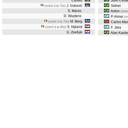
Cássio
Julio Cesa
J. Vuković
Sidnei
(entré à la 72e)
S. Marzo
Airton
(entr
D. Wuytens
P. Aimar
(en
M. Berg
(entré à la 72e)
Carlos Mar
S. Nijland
(entré à la 85e)
F. Jara
G. Zeefuik
Alan Karde