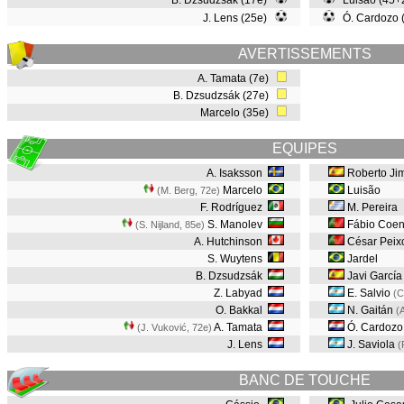
B. Dzsudzsák (17e)
Luisão (45+
J. Lens (25e)
Ó. Cardozo (
AVERTISSEMENTS
A. Tamata (7e)
B. Dzsudzsák (27e)
Marcelo (35e)
EQUIPES
A. Isaksson
Roberto Ji
Marcelo
Luisão
(M. Berg, 72e
)
F. Rodríguez
M. Pereira
S. Manolev
Fábio Coen
(S. Nijland, 85e
)
A. Hutchinson
César Peix
S. Wuytens
Jardel
B. Dzsudzsák
Javi García
Z. Labyad
E. Salvio
(C
O. Bakkal
N. Gaitán
(
A. Tamata
Ó. Cardozo
(J. Vuković, 72e
)
J. Lens
J. Saviola
(
BANC DE TOUCHE