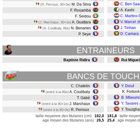
C. Ben Sa
M. Da Silva
(R. Perroux, 90+3e)
A. Kashi
F. Rouamba
C. Martins 
F. Seidou
V. Marcel
A. Ouattara
(
(J. Marchaux, 90+1e)
J. Tinhan
N. Benaries
(A. Coulibaly, 86e)
D. Camara
P. Seye
ENTRAINEURS
Baptiste Ridira
Rui Migue
BANCS DE TOUCH
C. Chatelin
Y. Diouf
K. Fortuné
A. Coulibaly
(entré à la 86e)
B. Mbeum
T. Gabé
Y. Tavares
J. Marchaux
(entré à la 90+1e)
Y. Touzgha
R. Perroux
(entré à la 90+3e)
taille moyenne des titulaires (cm) :
182,0
181,8
: taille moye
age moyen des titulaires (ans) :
26,5
25,4
: age moyen de