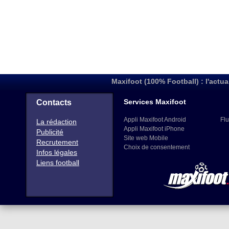
Maxifoot (100% Football) : l'actua
Services Maxifoot
Contacts
Appli Maxifoot Android
Flu
La rédaction
Appli Maxifoot iPhone
Publicité
Site web Mobile
Recrutement
Choix de consentement
Infos légales
Liens football