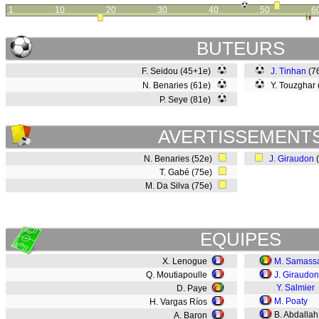
1
10
20
30
40
50
6
BUTEURS
F. Seidou (45+1e)
J. Tinhan
(7
N. Benaries (61e)
Y. Touzghar
P. Seye (81e)
AVERTISSEMENT
N. Benaries (52e)
J. Giraudon
T. Gabé (75e)
M. Da Silva (75e)
EQUIPES
X. Lenogue
M. Samass
Q. Moutiapoulle
J. Giraudon
Y. Salmier
D. Paye
M. Poaty
H. Vargas Ríos
B. Abdallah
A. Baron