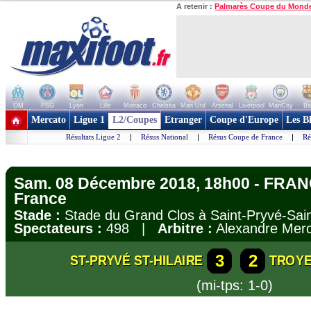
A retenir :
Palmarès Coupe du Mond
OM
PSG
Lyon
Lille
Monaco
Chelsea
Man Utd
Arsenal
Liverpool
ManCity
Ba
+ de clubs
Mercato
Ligue 1
L2/Coupes
Etranger
Coupe d'Europe
Les B
Résultats Ligue 2
|
Résus National
|
Résus Coupe de France
|
Ré
Sam. 08 Décembre 2018, 18h00 - FRAN
France
Stade :
Stade du Grand Clos à Saint-Pryvé-S
Spectateurs :
498 |
Arbitre :
Alexandre Merc
3
2
ST-PRYVÉ ST-HILAIRE
TROY
(mi-tps: 1-0)