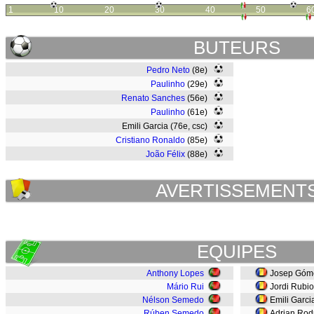
1
10
20
30
40
50
6
BUTEURS
Pedro Neto
(8e)
Paulinho
(29e)
Renato Sanches
(56e)
Paulinho
(61e)
Emili Garcia (76e, csc)
Cristiano Ronaldo
(85e)
João Félix
(88e)
AVERTISSEMENT
EQUIPES
Anthony Lopes
Josep Góm
Mário Rui
Jordi Rubio
Nélson Semedo
Emili Garci
Rúben Semedo
Adrian Rod