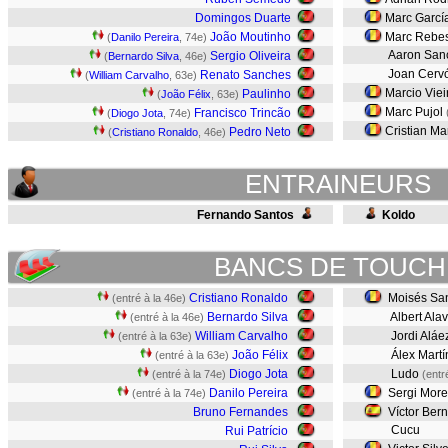
Domingos Duarte
Marc Garcí
João Moutinho
Marc Rebe
(
Danilo Pereira
, 74e)
Aaron San
Sergio Oliveira
(
Bernardo Silva
, 46e)
Joan Cerv
Renato Sanches
(
William Carvalho
, 63e)
Marcio Viei
Paulinho
(
João Félix
, 63e)
Marc Pujol
Francisco Trincão
(
Diogo Jota
, 74e)
Cristian Ma
Pedro Neto
(
Cristiano Ronaldo
, 46e)
ENTRAINEURS
Fernando Santos
Koldo
BANCS DE TOUCH
Cristiano Ronaldo
Moisés San
(entré à la 46e)
Bernardo Silva
Albert Ala
(entré à la 46e)
William Carvalho
Jordi Aláe
(entré à la 63e)
João Félix
Álex Mart
(entré à la 63e)
Diogo Jota
Ludo
(entré à la 74e)
(entr
Danilo Pereira
Sergi Mor
(entré à la 74e)
Bruno Fernandes
Víctor Bern
Cucu
Rui Patrício