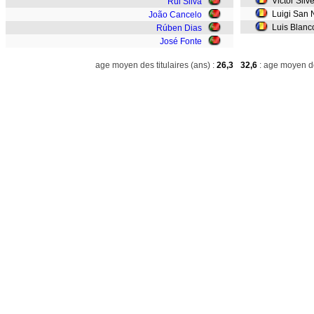
Victor Silve
Rui Silva
Luigi San N
João Cancelo
Luis Blanc
Rúben Dias
José Fonte
age moyen des titulaires (ans) :
26,3
32,6
: age moyen de