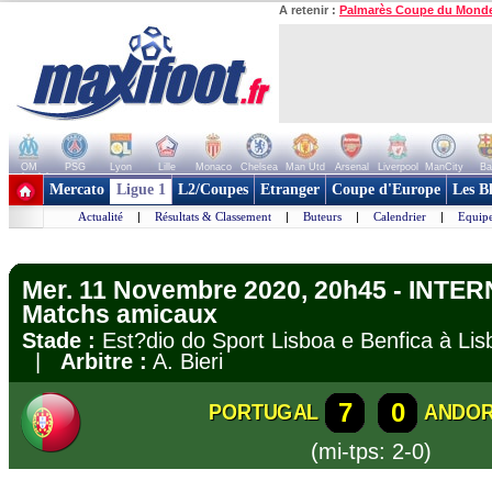
A retenir :
Palmarès Coupe du Mond
OM
PSG
Lyon
Lille
Monaco
Chelsea
Man Utd
Arsenal
Liverpool
ManCity
Ba
+ de clubs
Mercato
Ligue 1
L2/Coupes
Etranger
Coupe d'Europe
Les B
Actualité
|
Résultats & Classement
|
Buteurs
|
Calendrier
|
Equipe
Mer. 11 Novembre 2020, 20h45 - INTE
Matchs amicaux
Stade :
Est?dio do Sport Lisboa e Benfica à L
|
Arbitre :
A. Bieri
7
0
PORTUGAL
ANDO
(mi-tps: 2-0)