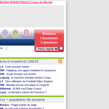
BLEAU PHASE FINALE Coupe du Monde
Résultats
Bayern
Dortmund
Classements
Calendriers
ubs
|
Actu et transferts 24h/24
L3
: Caen premier leader
OM
: Højbjerg, son agent maintient le suspense
OM
: Gouiri évoque son avenir
Leipzig
: le transfert d'Asllani tombe à l'eau
L3
: 1ère utilisation du Football Video Support
OM
: Benatia envoie une pique à Longoria
Villarreal
: Al-Ahli veut Pape Gueye
Lyon
: la dernière saison de Fonseca ?
OM
: un nouveau prétendant pour Højbjerg
Les + populaires du moment
Brest
: un gardien norvégien en approche ?
OM
: McCourt a versé 120 M€ en 2026
Monaco
: Pogba pointé du doigt
PSG
: 4 retours dans le groupe face à Man Utd ...
OM
: le club prêt à libérer Kondogbia ?