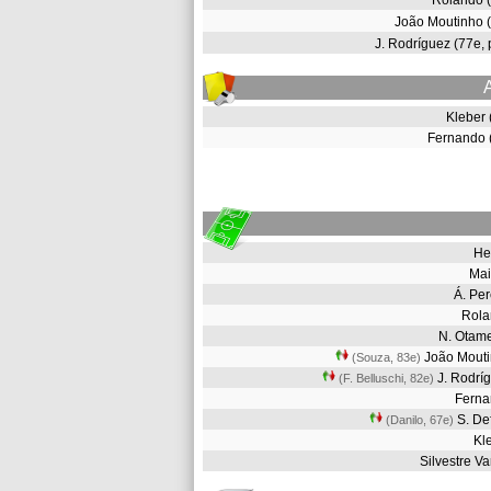
Rolando 
João Moutinho
J. Rodríguez (77e,
Kleber
Fernando
He
Ma
Á. Pe
Rol
N. Otam
João Mout
(Souza, 83e
)
J. Rodrí
(F. Belluschi, 82e
)
Fern
S. De
(Danilo, 67e
)
Kl
Silvestre V