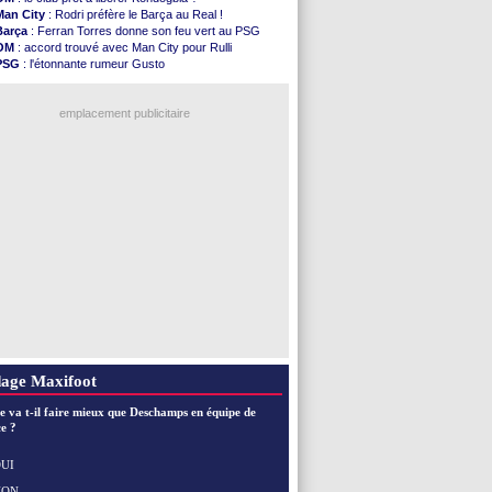
Nice
: Kevin Carlos va partir en Italie
Man City
: Rodri préfère le Barça au Real !
L1
: prison avec sursis requis contre un arbitre
Barça
: Ferran Torres donne son feu vert au PSG
Leganés
: c'est signé pour Luca Zidane (off.)
OM
: accord trouvé avec Man City pour Rulli
Atletico
: Ruggeri en route pour Aston Villa
PSG
: l'étonnante rumeur Gusto
Monaco
: Filipe Luis soutient Biereth
OM
: une offre pour Bulka
Lyon
: Mangala prêté à Getafe (officiel)
Ouganda
: Owori battu à mort à Kampala
PSG
: Nsoki va signer en Croatie
emplacement publicitaire
Arsenal
: Naples vise Gabriel Jesus
Real
: Mastantuono prêté à la Fiorentina (off.)
Man City
: accord avec le Barça pour Rodri ?
Rennes
: Haise a prolongé (officiel)
Palace
: Tomiyasu a convaincu (officiel)
Voir les brèves précédentes
age Maxifoot
e va t-il faire mieux que Deschamps en équipe de
e ?
UI
NON