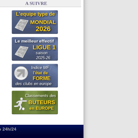
A SUIVRE
L'equipe type de
MONDIAL
2026
Le meilleur effectif
LIGUE 1
saison
2025-26
Indice MF :
l'état de
FORME
des clubs en europe
Classements des
BUTEURS
en EUROPE
o 24h/24