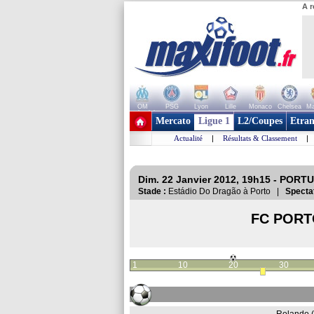
A r
OM
PSG
Lyon
Lille
Monaco
Chelsea
Ma
+ de clubs
Mercato
Ligue 1
L2/Coupes
Etran
Actualité
|
Résultats & Classement
|
Dim. 22 Janvier 2012, 19h15 - PORTU
Stade :
Estádio Do Dragão à Porto |
Specta
FC POR
1
10
20
30