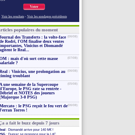
Voter
Voir les resultats
-
Voir les sondages précédents
articles populaires du moment
(06/08)
Journal des Transferts : la volte-face
de Rodri, l'OM finalise deux ventes
importantes, Vinicius et Diomandé
agitent le Real...
(07/08)
OM : mais d'où sort cette masse
salariale ?
(06/08)
Real : Vinicius, une prolongation au
timing troublant
(05/08)
A une semaine de la Supercoupe
d'Europe, le PSG rate sa rentrée -
Débrief et NOTES des joueurs
(Majorque 3-0 PSG)
(06/08)
Mercato : le PSG reçoit le feu vert de
Ferran Torres !
Ça a fait le buzz depuis 7 jours
Real
: Diomandé arrive pour 140 M€ !
PSG
: Dupraz se prononce pour la LdC