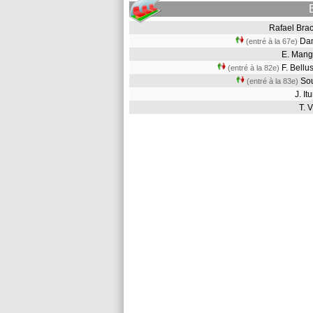
Rafael Bra
Da
(entré à la 67e)
E. Man
F. Bell
(entré à la 82e)
So
(entré à la 83e)
J. I
T. 