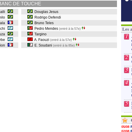
BANC DE TOUCHE
calli
Douglas Jesus
nilo
Rodrigo Defendi
gala
Bruno Teles
uschi
Pedro Mendes
(entré à la 57e)
Les 
uza
Targino
1
turbe
A. Faouzi
(entré à la 57e)
Vion
E. Soudani
(entré à la 85e)
2
3
4
5
05/08
02/08