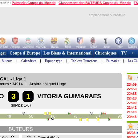
etenir :
Palmarès Coupe du Monde
-
Classement des BUTEURS Coupe du Monde
-
TA
emplacement publicitaire
n Utd
Arsenal
Liverpool
ManCity
Barca
Real
Atletico
Milan
Juve
Inter
Naples
ger
Coupe d'Europe
Les Bleus & International
Chroniques
TV
+
Buteurs
|
Calendrier
|
Equipe type
|
Tableau Transferts
|
Palmarès
|
Les Cl
GAL - Liga 1
teurs :
34914 |
Arbitre :
Miguel Hugo
23h09
22h50
22h35
3
1
TO
VITORIA GUIMARAES
22h18
22h00
(mi-tps: 1-0)
21h42
21h10
40
50
60
70
80
90
20h46
20h30
20h01
BUTEURS
19h18
05/08
19h09
06/08