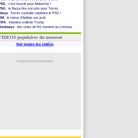
PSG
: c'est bouclé pour Akliouche !
PSG
: le Barça fixe son prix pour Torres
Barça
: Torres souhaite rejoindre le PSG !
OM
: le retour d'Adidas est acté
FIFA
: Infantino sollicite Trump
Bordeaux
: des clubs de N1 montent au créneau
Argentine
: quand Medina recadre... sa mère
Real
: le démenti de Leipzig pour Diomandé
VIDEOS populaires du moment
Voir toutes les vidéos
emplacement publicitaire