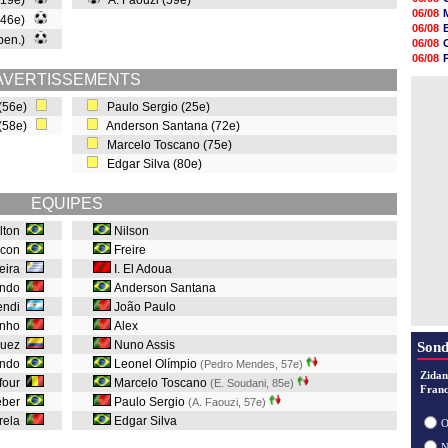
(19e)
A. Faouzi (59e)
18h48
06/08
 (46e)
18h37
06/08
18h29
 pen.)
06/08
17h58
06/08
17h46
06/08
AVERTISSEMENTS
17h32
06/08
17h16
 (56e)
Paulo Sergio (25e)
16h59
 (58e)
Anderson Santana (72e)
16h37
16h33
Marcelo Toscano (75e)
16h27
Edgar Silva (80e)
16h22
EQUIPES
lton
Nilson
icon
Freire
reira
I. El Adoua
ando
Anderson Santana
endi
João Paulo
inho
Alex
guez
Nuno Assis
Sond
ando
Leonel Olímpio
(Pedro Mendes, 57e
)
Zidan
four
Marcelo Toscano
(E. Soudani, 85e
)
Franc
eber
Paulo Sergio
(A. Faouzi, 57e
)
arela
Edgar Silva
O