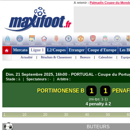
A retenir :
Palmarès Coupe du Mond
OM
PSG
Lyon
Lille
Monaco
Chelsea
Man Utd
Arsenal
Liverpool
ManCity
Ba
+ de clubs
Mercato
Ligue 1
L2/Coupes
Etranger
Coupe d'Europe
Les B
Actualité
|
Résultats & Classement
|
Buteurs
|
Calendrier
|
Equipe
Dim. 21 Septembre 2025, 16h00 - PORTUGAL - Coupe du Portu
Stade :
à |
Spectateurs :
- |
Arbitre :
1
1
PORTIMONENSE B
PENAF
(mi-tps: 1-1)
4 penalty à 2
1
10
20
30
40
50
6
BUTEURS