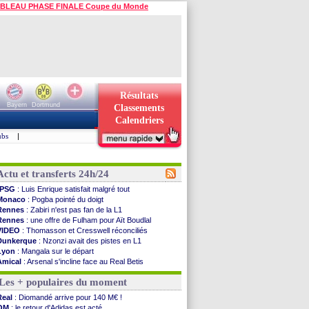
BLEAU PHASE FINALE Coupe du Monde
Résultats
Bayern
Dortmund
Classements
Calendriers
ubs
|
Actu et transferts 24h/24
PSG
: Luis Enrique satisfait malgré tout
Monaco
: Pogba pointé du doigt
Rennes
: Zabiri n'est pas fan de la L1
Rennes
: une offre de Fulham pour Aït Boudlal
VIDEO
: Thomasson et Cresswell réconciliés
Dunkerque
: Nzonzi avait des pistes en L1
Lyon
: Mangala sur le départ
Amical
: Arsenal s'incline face au Real Betis
Amical
: lourde défaite pour le PSG
Les + populaires du moment
Man City
: Maresca flou pour Reijnders
LdC
: Fenerbahçe prend une belle option
Real
: Diomandé arrive pour 140 M€ !
Al-Diriyah
: Mbemba arrive libre (officiel)
OM
: le retour d'Adidas est acté