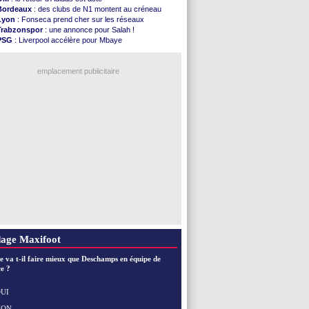
Atletico
: le plan d'Alvarez à son retour
Bordeaux
: des clubs de N1 montent au créneau
Amical
: premier succès pour Brest
Lyon
: Fonseca prend cher sur les réseaux
VIDEO
: le joli but de Greenwood avec le Fener !
Trabzonspor
: une annonce pour Salah !
CdM 2030
: une promesse d'Infantino au Maroc ...
PSG
: Liverpool accélère pour Mbaye
PSG
: la compo pour le premier match amical
EdF
: Infantino complimente Mbappé
Newcastle
: Jaissle est le nouveau coach (off.)
Nice
: 3 joueurs écartés du groupe pro
Real
: une nouvelle offre pour Vinicius
emplacement publicitaire
Amical
: l'OM domine Al-Shahaniya
Monaco
: Cabral a prolongé (officiel)
Atletico
: Molina va signer à la Roma
Real
: Diomandé arrive pour 140 M€ !
Arsenal
: Havertz en veut encore plus
Voir les brèves précédentes
age Maxifoot
e va t-il faire mieux que Deschamps en équipe de
e ?
UI
NON