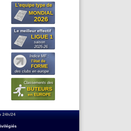
L'equipe type de
MONDIAL
2026
Le meilleur effectif
LIGUE 1
saison
2025-26
Indice MF :
l'état de
FORME
des clubs en europe
Classements des
BUTEURS
en EUROPE
o 24h/24
ivilégiés