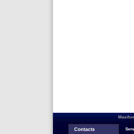
Maxifoo
Serv
Contacts