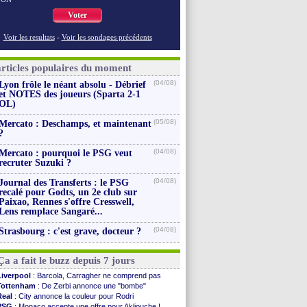
Voter
Voir les resultats
-
Voir les sondages précédents
articles populaires du moment
(04/08)
Lyon frôle le néant absolu - Débrief
et NOTES des joueurs (Sparta 2-1
OL)
(05/08)
Mercato : Deschamps, et maintenant
?
(04/08)
Mercato : pourquoi le PSG veut
recruter Suzuki ?
(04/08)
Journal des Transferts : le PSG
recalé pour Godts, un 2e club sur
Paixao, Rennes s'offre Cresswell,
Lens remplace Sangaré...
(04/08)
Strasbourg : c'est grave, docteur ?
Ça a fait le buzz depuis 7 jours
Liverpool
: Barcola, Carragher ne comprend pas
Tottenham
: De Zerbi annonce une "bombe"
Real
: City annonce la couleur pour Rodri
PSG
: Monaco accepte une offre pour Akliouche !