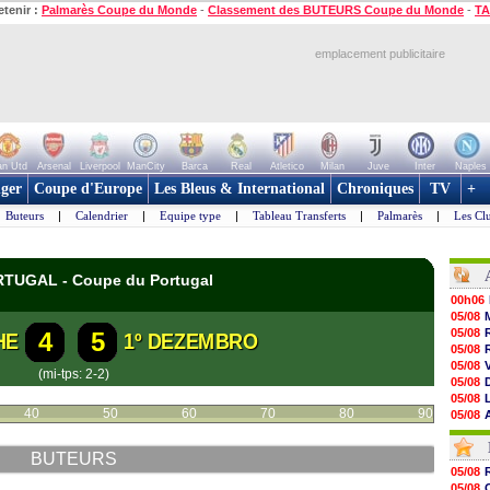
etenir :
Palmarès Coupe du Monde
-
Classement des BUTEURS Coupe du Monde
-
TA
emplacement publicitaire
n Utd
Arsenal
Liverpool
ManCity
Barca
Real
Atletico
Milan
Juve
Inter
Naples
ger
Coupe d'Europe
Les Bleus & International
Chroniques
TV
+
Buteurs
|
Calendrier
|
Equipe type
|
Tableau Transferts
|
Palmarès
|
Les Cl
ORTUGAL - Coupe du Portugal
00h06
05/08
05/08
4
5
HE
1º DEZEMBRO
05/08
05/08
(mi-tps: 2-2)
05/08
05/08
40
50
60
70
80
90
05/08
05/08
05/08
BUTEURS
05/08
05/08
05/08
05/08