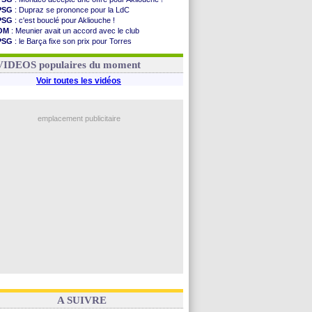
PSG
: Dupraz se prononce pour la LdC
PSG
: c'est bouclé pour Akliouche !
OM
: Meunier avait un accord avec le club
PSG
: le Barça fixe son prix pour Torres
OM
: accord de principe entre Rulli et Man City
Barça
: Torres souhaite rejoindre le PSG !
VIDEOS populaires du moment
Voir toutes les vidéos
emplacement publicitaire
A SUIVRE