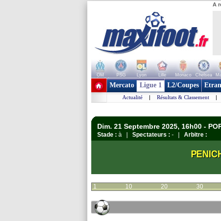
A r
OM
PSG
Lyon
Lille
Monaco
Chelsea
Ma
+ de clubs
Mercato
Ligue 1
L2/Coupes
Etran
Actualité
|
Résultats & Classement
|
Dim. 21 Septembre 2025, 16h00 - P
Stade :
à |
Spectateurs :
- |
Arbitre :
PENIC
1
10
20
30