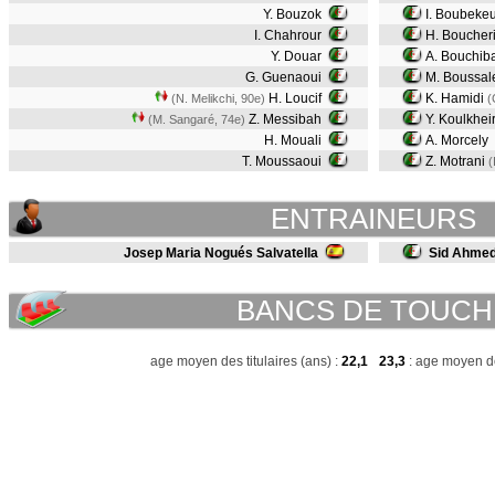
Y. Bouzok
I. Boubekeu
I. Chahrour
H. Boucher
Y. Douar
A. Bouchib
G. Guenaoui
M. Boussa
H. Loucif
K. Hamidi
(N. Melikchi, 90e)
(
Z. Messibah
Y. Koulkhei
(M. Sangaré, 74e)
H. Mouali
A. Morcely
T. Moussaoui
Z. Motrani
(
ENTRAINEURS
Josep Maria Nogués Salvatella
Sid Ahmed
BANCS DE TOUCH
age moyen des titulaires (ans) :
22,1
23,3
: age moyen de