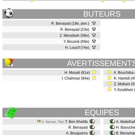
BUTEURS
R. Benayad (18e, pen.)
R. Benayad (23e)
Z. Messibah (58e)
Y. Bouzok (69e)
H. Loucif (74e)
AVERTISSEMENT
H. Mouali (61e)
A. Bouchiba
I. Chahrour (84e)
K. Hamidi (
Z. Motrani (
Y. Koulkheir
EQUIPES
T. Ben Khelifa
A. Abdelhaf
(I. Harrari, 78e)
R. Benayad
H. Baouch
A. Bouguerra
B. Benama