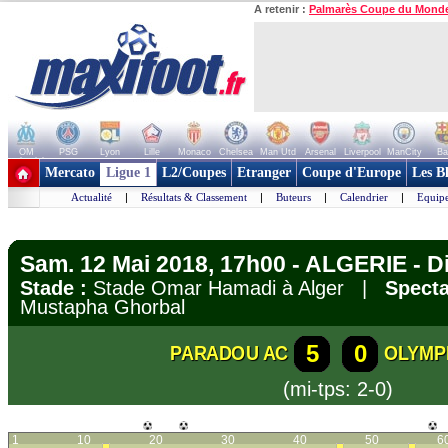
A retenir :
Palmarès Coupe du Mond
OM
PSG
Lyon
Lille
Monaco
Chelsea
Man Utd
Arsenal
Liverpool
ManCity
Ba
+ de clubs
Mercato
Ligue 1
L2/Coupes
Etranger
Coupe d'Europe
Les B
Actualité
|
Résultats & Classement
|
Buteurs
|
Calendrier
|
Equipe
Sam. 12 Mai 2018, 17h00 - ALGERIE - Di
Stade :
Stade Omar Hamadi à Alger |
Specta
Mustapha Ghorbal
5
0
PARADOU AC
OLYMP
(mi-tps: 2-0)
1
10
20
30
40
50
6