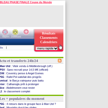
BLEAU PHASE FINALE Coupe du Monde
Résultats
Bayern
Dortmund
Classements
Calendriers
ubs
|
Actu et transferts 24h/24
Man Utd
: Vitek vendu à Middlesbrough (off.)
PSV
: Sano recruté pour 14,5 M€ (officiel)
OM
: Coventry pense à Angel Gomes
PSG
: Rafel Pol satisfait des progrès
Amical
: le Barça vainqueur puis battu
Inter
: Calhanoglu prêt à prolonger
Nice
: Abdelmonem veut rester
L2
: le classement complet
L2
: les résultats de la soirée
Les + populaires du moment
Amical
: Le Havre renversé par Oviedo
Amical
: Nice battu aux tirs au but
PSG
: 4 retours dans le groupe face à Man Utd ?
Benfica
: Ivanovic proche de Lens
Real
: Mourinho durcit les règles