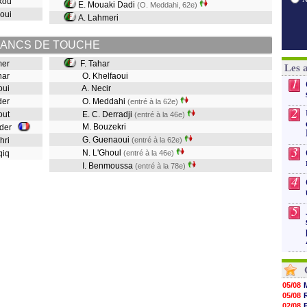
kkou
E. Mouaki Dadi
(O. Meddahi, 62e)
aoui
A. Lahmeri
ANCS DE TOUCHE
hmer
F. Tahar
Les 
ahar
O. Khelfaoui
1
aoui
A. Necir
ader
O. Meddahi
(entré à la 62e)
2
zout
E. C. Derradji
(entré à la 46e)
M. Bouzekri
ader
G. Guenaoui
ahri
(entré à la 62e)
3
N. L'Ghoul
aqiq
(entré à la 46e)
I. Benmoussa
(entré à la 78e)
4
5
05/08
05/08
02/08