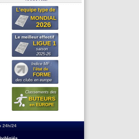
L'equipe type de
MONDIAL
2026
Le meilleur effectif
LIGUE 1
saison
2025-26
Indice MF :
l'état de
FORME
des clubs en europe
Classements des
BUTEURS
en EUROPE
o 24h/24
ivilégiés