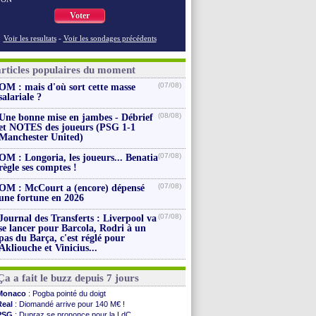
Voter
Voir les resultats
-
Voir les sondages précédents
articles populaires du moment
(07/08)
OM : mais d'où sort cette masse
salariale ?
(08/08)
Une bonne mise en jambes - Débrief
et NOTES des joueurs (PSG 1-1
Manchester United)
(07/08)
OM : Longoria, les joueurs... Benatia
règle ses comptes !
(07/08)
OM : McCourt a (encore) dépensé
une fortune en 2026
(07/08)
Journal des Transferts : Liverpool va
se lancer pour Barcola, Rodri à un
pas du Barça, c'est réglé pour
Akliouche et Vinicius...
Ça a fait le buzz depuis 7 jours
Monaco
: Pogba pointé du doigt
Real
: Diomandé arrive pour 140 M€ !
PSG
: Dupraz se prononce pour la LdC