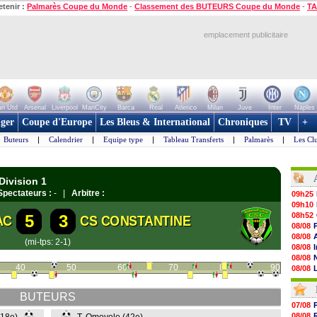
etenir :
Palmarès Coupe du Monde
-
Classement des BUTEURS Coupe du Monde
-
TA
emplacement publicitaire
n Utd
Arsenal
Liverpool
ManCity
Barca
Real
Atletico
Milan
Juve
Inter
Naples
ger
Coupe d'Europe
Les Bleus & International
Chroniques
TV
+
Buteurs
|
Calendrier
|
Equipe type
|
Tableau Transferts
|
Palmarès
|
Les Cl
Division 1
Spectateurs :
- |
Arbitre :
09h25
09h10
08h52
5
3
AC
CS CONSTANTINE
08/08
08/08
(mi-tps: 2-1)
08/08
08/08
40
50
60
70
80
90
08/08
08/08
08/08
BUTEURS
08/08
07/08
08/08
08/08