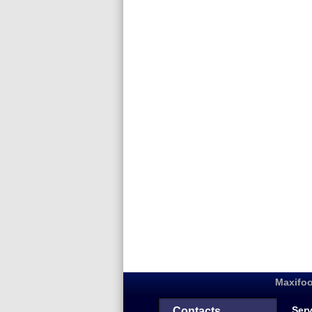
Maxifoo
Serv
Contacts