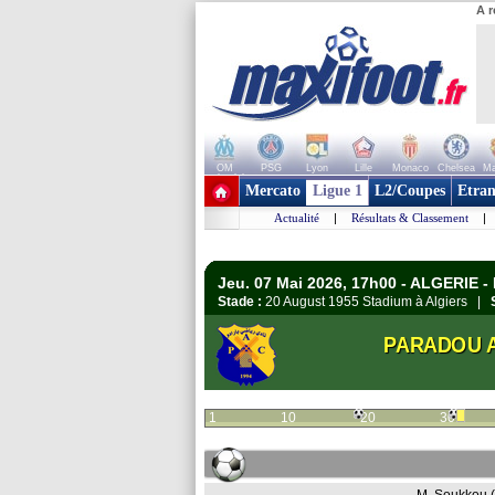
A r
OM
PSG
Lyon
Lille
Monaco
Chelsea
Ma
+ de clubs
Mercato
Ligue 1
L2/Coupes
Etran
Actualité
|
Résultats & Classement
|
Jeu. 07 Mai 2026, 17h00 - ALGERIE - 
Stade :
20 August 1955 Stadium à Algiers |
PARADOU 
1
10
20
30