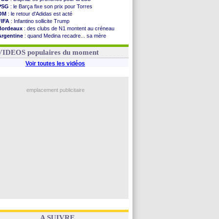
PSG
: le Barça fixe son prix pour Torres
OM
: le retour d'Adidas est acté
FIFA
: Infantino sollicite Trump
Bordeaux
: des clubs de N1 montent au créneau
Argentine
: quand Medina recadre... sa mère
Real
: le démenti de Leipzig pour Diomandé
OM
: le club prêt à libérer Kondogbia ?
VIDEOS populaires du moment
Voir toutes les vidéos
emplacement publicitaire
A SUIVRE