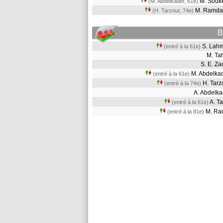
M. Sou
(M. Abdelkader, 61e)
M. Ramd
(H. Tarzout, 74e)
B
S. La
(entré à la 61e)
M. T
S. E. Z
M. Abdelk
(entré à la 61e)
H. Tar
(entré à la 74e)
A. Abdelk
A. T
(entré à la 61e)
M. R
(entré à la 81e)