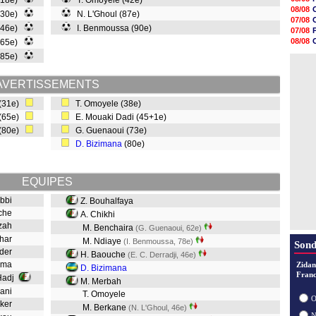
(18e)
T. Omoyele (42e)
08/08
08/08
(30e)
N. L'Ghoul (87e)
08/08
07/08
08/08
(46e)
I. Benmoussa (90e)
07/08
08/08
08/08
(65e)
08/08
08/08
(85e)
08/08
07/08
08/08
08/08
AVERTISSEMENTS
08/08
08/08
 (31e)
T. Omoyele (38e)
08/08
 (65e)
E. Mouaki Dadi (45+1e)
08/08
 (80e)
G. Guenaoui (73e)
D. Bizimana
(80e)
EQUIPES
ubbi
Z. Bouhalfaya
iche
A. Chikhi
hzah
M. Benchaira
(G. Guenaoui, 62e)
ahar
M. Ndiaye
(I. Benmoussa, 78e)
Sond
dder
H. Baouche
(E. C. Derradji, 46e)
ouma
Zidan
D. Bizimana
Franc
 Hadj
M. Merbah
iani
T. Omoyele
O
sker
M. Berkane
(N. L'Ghoul, 46e)