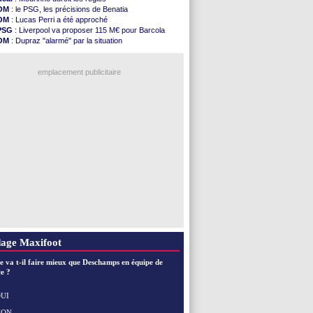
OM
: Dupraz "alarmé" par la situation
OM
: le PSG, les précisions de Benatia
Atletico
: Alvarez, le Barça va revoir son offre
OM
: Lucas Perri a été approché
Lorient
: Mbamba prêté par Leverkusen (officiel)
PSG
: Liverpool va proposer 115 M€ pour Barcola
Amical
: le Real bat Ferencvaros
OM
: Dupraz "alarmé" par la situation
Naples
: Lukaku dit oui à Fenerbahçe
OM
: Benatia et la "médiocrité" dans le club
Amical
: Brest arrache le nul contre Venise
OM
: B. Genesio - "ce n'est pas idéal"
Amical
: un nouveau nul pour Le Mans
emplacement publicitaire
Amical
: un nul entre Auxerre et Troyes
LA Galaxy
: Sergi Roberto a signé (officiel)
Amical
: Angers fait tomber Lorient
Amical
: le Paris FC corrigé par Mayence
Amical
: Rennes encore battu par Brentford
Voir les brèves précédentes
age Maxifoot
e va t-il faire mieux que Deschamps en équipe de
e ?
UI
NON