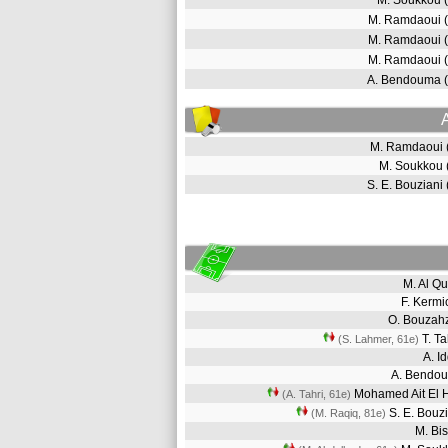
M. Soukkou 
M. Ramdaoui 
M. Ramdaoui 
M. Ramdaoui 
A. Bendouma 
M. Ramdaoui
M. Soukkou
S. E. Bouziani
M. Al Q
F. Kerm
O. Bouza
T. T
(S. Lahmer, 61e)
A. I
A. Bend
Mohamed Ait El
(A. Tahri, 61e)
S. E. Bouz
(M. Raqiq, 81e)
M. Bi