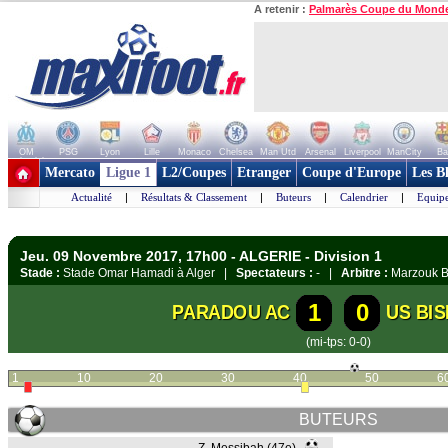
A retenir :
Palmarès Coupe du Mond
OM
PSG
Lyon
Lille
Monaco
Chelsea
Man Utd
Arsenal
Liverpool
ManCity
Ba
+ de clubs
Mercato
Ligue 1
L2/Coupes
Etranger
Coupe d'Europe
Les B
Actualité
|
Résultats & Classement
|
Buteurs
|
Calendrier
|
Equipe
Jeu. 09 Novembre 2017, 17h00 - ALGERIE - Division 1
Stade :
Stade Omar Hamadi à Alger |
Spectateurs :
- |
Arbitre :
Marzouk B
1
0
PARADOU AC
US BI
(mi-tps: 0-0)
1
10
20
30
40
50
6
BUTEURS