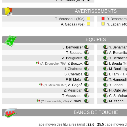
Z. Messibah (47e)
AVERTISSEMENTS
T. Moussaoui (70e)
Y. Benamara
A. Gagaâ (78e)
Y. Labani (4
EQUIPES
L. Benyoucef
Y. Benamar
T. Bouabta
A. Benanib
A. Bouguerra
Y. Berbach
Y. Bouzok
I. Bouda
(A. Droueche, 79e)
(M.
I. Chahrour
M. Boufleli
S. Cheraitia
I. Farhi
(H. 
F. El Melali
T. Hamoudi
A. Gagaâ
Y. Labani
(N. Melikchi, 87e)
Z. Messibah
H. Ogbi Be
T. Moussaoui
C. Si Moh
Z. Naidji
M. Yaghni
(Y. Benouadah, 73e)
BANCS DE TOUCHE
age moyen des titulaires (ans) :
22,6
25,5
: age moyen de