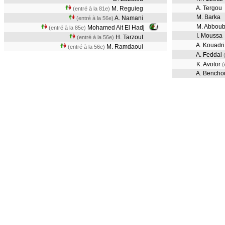
A. Tergou
M. Reguieg
(entré à la 81e)
M. Barka
A. Namani
(entré à la 56e)
M. Abbou
Mohamed Ait El Hadj
(entré à la 85e)
I. Moussa
H. Tarzout
(entré à la 56e)
A. Kouadr
M. Ramdaoui
(entré à la 56e)
A. Feddal
K. Avotor
(
A. Bencho