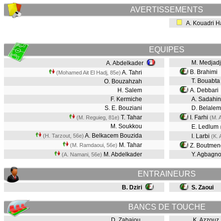
AVERTISSEMENTS
A. Kouadri H
EQUIPES
M. Medjadj
A. Abdelkader
B. Brahimi
A. Tahri
(Mohamed Ait El Hadj, 85e)
T. Bouabta
O. Bouzahzah
H. Salem
A. Debbari
F. Kermiche
A. Sadahi
S. E. Bouziani
D. Belalem
T. Tahar
I. Farhi
(M. Reguieg, 81e)
(M. 
M. Soukkou
E. Ledlum
A. Belkacem Bouzida
(H. Tarzout, 56e)
I. Larbi
(K. 
M. Tahar
(M. Ramdaoui, 56e)
Z. Boutme
M. Abdelkader
Y. Agbagn
(A. Namani, 56e)
ENTRAINEURS
B. Dziri
S. Zaoui
BANCS DE TOUCHE
D. Zabaiou
K. Azzouz