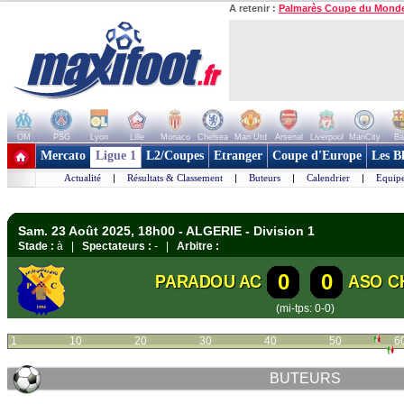
A retenir :
Palmarès Coupe du Mond
OM
PSG
Lyon
Lille
Monaco
Chelsea
Man Utd
Arsenal
Liverpool
ManCity
Ba
+ de clubs
Mercato
Ligue 1
L2/Coupes
Etranger
Coupe d'Europe
Les B
Actualité
|
Résultats & Classement
|
Buteurs
|
Calendrier
|
Equipe
Sam. 23 Août 2025, 18h00 - ALGERIE - Division 1
Stade :
à |
Spectateurs :
- |
Arbitre :
0
0
PARADOU AC
ASO C
(mi-tps: 0-0)
1
10
20
30
40
50
6
BUTEURS