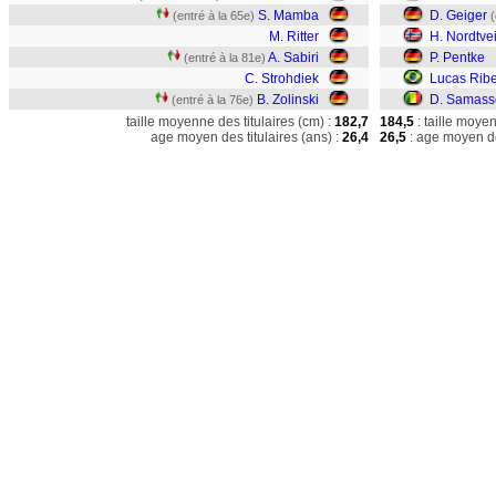
S. Mamba
D. Geiger
(entré à la 65e)
(
M. Ritter
H. Nordtvei
A. Sabiri
P. Pentke
(entré à la 81e)
C. Strohdiek
Lucas Ribe
B. Zolinski
D. Samass
(entré à la 76e)
taille moyenne des titulaires (cm) :
182,7
184,5
: taille moye
age moyen des titulaires (ans) :
26,4
26,5
: age moyen de