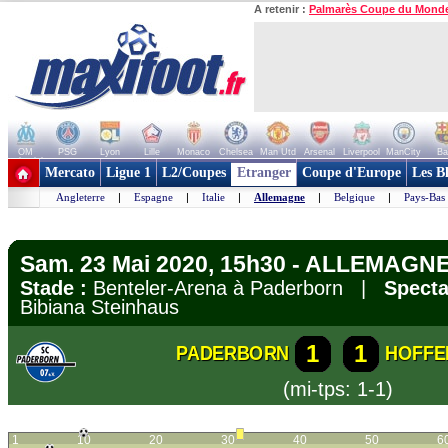
A retenir :
Palmarès Coupe du Mond
OM
PSG
Lyon
Lille
Monaco
Chelsea
Man Utd
Arsenal
Liverpool
ManCity
Ba
+ de clubs
Mercato
Ligue 1
L2/Coupes
Etranger
Coupe d'Europe
Les B
Angleterre
|
Espagne
|
Italie
|
Allemagne
|
Belgique
|
Pays-Bas
Sam. 23 Mai 2020, 15h30 - ALLEMAGNE
Stade :
Benteler-Arena à Paderborn |
Specta
Bibiana Steinhaus
1
1
PADERBORN
HOFFE
(mi-tps: 1-1)
1
10
20
30
40
50
6