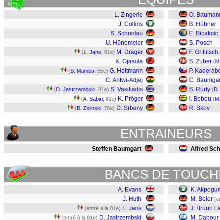
L. Zingerle
O. Bauman
J. Collins
B. Hübner
S. Schonlau
E. Bicakcic
U. Hünemeier
S. Posch
M. Dräger
F. Grillitsch
(
L. Jans
, 81e)
K. Gjasula
S. Zuber
(
M
G. Holtmann
P. Kaderáb
(
S. Mamba
, 65e)
C. Antwi-Adjej
C. Baumgar
S. Vasiliadis
S. Rudy
(
D. Jastrzembski
, 81e)
(
D.
K. Pröger
I. Bebou
(
A. Sabiri
, 81e)
(
M.
D. Srbeny
R. Skov
(
B. Zolinski
, 76e)
ENTRAINEURS
Steffen Baumgart
Alfred Sc
BANCS DE TOUCH
A. Evans
K. Akpogu
J. Huth
M. Beier
(e
L. Jans
J. Bruun L
(entré à la 81e)
D. Jastrzembski
M. Dabour
(entré à la 81e)