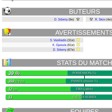
BUTEURS
D. Srbeny
(9e)
R. Skov
(4e
AVERTISSEMENT
S. Vasiliadis
(31e)
K. Gjasula
(61e)
D. Srbeny
(67e)
STATS DU MATC
39 %
POSSESSION
(%)
359
PASSES
(réussies %)
(78 %)
12
TIRS
(cadrés)
(2)
13
FAUTES SUBIES
EQUIPES