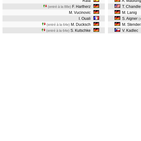
Rafa
A. Madlun
F. Hartherz
T. Chandle
(entré à la 88e)
M. Vucinovic
M. Lanig
I. Ouali
S. Aigner
(
M. Ducksch
M. Stender
(entré à la 64e)
S. Kutschke
V. Kadlec
(entré à la 64e)