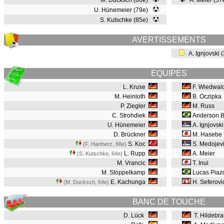
M. Ducksch (66e)
A. Meier (5
U. Hünemeier (79e)
S. Kutschke (85e)
AVERTISSEMENTS
A. Ignjovski 
EQUIPES
L. Kruse
F. Wiedwal
M. Heinloth
B. Oczipka
P. Ziegler
M. Russ
C. Strohdiek
Anderson 
U. Hünemeier
A. Ignjovsk
D. Brückner
M. Hasebe
S. Koc
S. Medojev
(F. Hartherz, 88e
)
L. Rupp
A. Meier
(S. Kutschke, 64e
)
M. Vrancic
T. Inui
M. Stoppelkamp
Lucas Piaz
E. Kachunga
H. Seferovi
(M. Ducksch, 64e
)
BANC DE TOUCHE
D. Lück
T. Hildebr