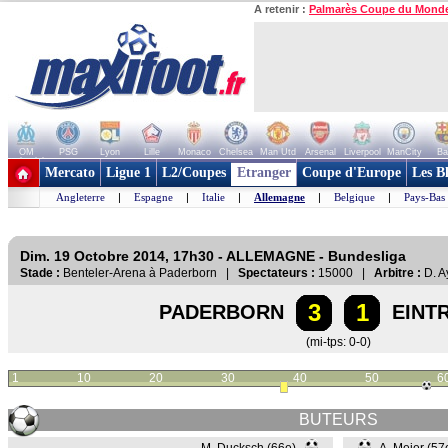
A retenir :
Palmarès Coupe du Mond
OM
PSG
Lyon
Lille
Monaco
Chelsea
Man Utd
Arsenal
Liverpool
ManCity
Ba
+ de clubs
Mercato
Ligue 1
L2/Coupes
Etranger
Coupe d'Europe
Les B
Angleterre
|
Espagne
|
Italie
|
Allemagne
|
Belgique
|
Pays-Bas
Dim. 19 Octobre 2014, 17h30 - ALLEMAGNE - Bundesliga
Stade :
Benteler-Arena à Paderborn |
Spectateurs :
15000 |
Arbitre :
D. A
3
1
PADERBORN
EINT
(mi-tps: 0-0)
1
10
20
30
40
50
6
BUTEURS