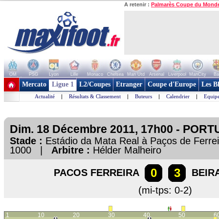
A retenir :
Palmarès Coupe du Mond
OM
PSG
Lyon
Lille
Monaco
Chelsea
Man Utd
Arsenal
Liverpool
ManCity
Ba
+ de clubs
Mercato
Ligue 1
L2/Coupes
Etranger
Coupe d'Europe
Les B
Actualité
|
Résultats & Classement
|
Buteurs
|
Calendrier
|
Equipe
Dim. 18 Décembre 2011, 17h00 - PORTU
Stade :
Estádio da Mata Real à Paços de Ferr
1000 |
Arbitre :
Hélder Malheiro
0
3
PACOS FERREIRA
BEIR
(mi-tps: 0-2)
1
10
20
30
40
50
6