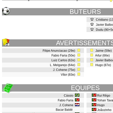
BUTEURS
Cristiano (1
Javier Balb
Dudu (90+5
AVERTISSEMENT
Filipe Anunciacao (29e)
Jaime (59e
Fabio Faria (50e)
Artur (66e)
Luiz Carlos (62e)
Javier Balbo
L. Melgarejo (64e)
Hugo (87e)
J. Cohene (75e)
Vítor (83e)
EQUIPES
Cássio
Rui Rêgo
Fabio Faria
Yohan Tava
J. Cohene
Hugo
Bacar Baldé
Joãozinho