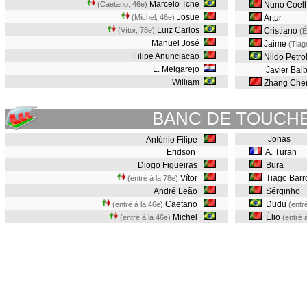
Marcelo Tche
(Caetano, 46e
)
Nuno Coel
Josue
(Michel, 46e
)
Artur
Luiz Carlos
(Vítor, 78e
)
Cristiano
(É
Manuel José
Jaime
(Tiag
Filipe Anunciacao
Nildo Petro
L. Melgarejo
Javier Bal
William
Zhang Che
BANC DE TOUCH
Jonas
António Filipe
Eridson
A. Turan
Diogo Figueiras
Bura
Vítor
Tiago Barr
(entré à la 78e)
André Leão
Sérginho
Caetano
Dudu
(entré à la 46e)
(entr
Michel
Élio
(entré à la 46e)
(entré 