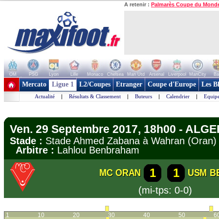
A retenir :
Palmarès Coupe du Mond
OM
PSG
Lyon
Lille
Monaco
Chelsea
Man Utd
Arsenal
Liverpool
ManCity
Ba
+ de clubs
Mercato
Ligue 1
L2/Coupes
Etranger
Coupe d'Europe
Les B
Actualité
|
Résultats & Classement
|
Buteurs
|
Calendrier
|
Equipe
Ven. 29 Septembre 2017, 18h00 - ALGER
Stade :
Stade Ahmed Zabana à Wahran (Ora
Arbitre :
Lahlou Benbraham
1
1
MC ORAN
USM B
(mi-tps: 0-0)
1
10
20
30
40
50
6