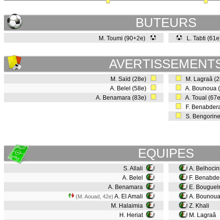
BUTEURS
M. Toumi (90+2e)
L. Tabti (61
AVERTISSEMENT
M. Saïd (28e)
M. Lagraâ (
A. Belel (58e)
A. Bounoua 
A. Benamara (83e)
A. Toual (67
F. Benabder
S. Bengorin
EQUIPES
S. Allali
A. Belhocin
A. Belel
F. Benabd
A. Benamara
E. Bougue
A. El Amali
A. Bounou
(M. Aouad, 42e)
M. Halaimia
Z. Khali
H. Heriat
M. Lagraâ