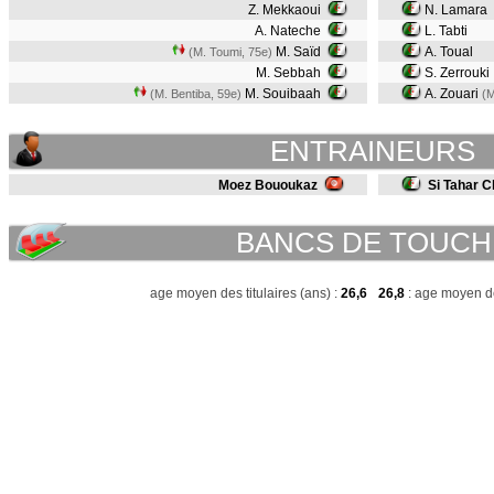
Z. Mekkaoui
N. Lamara
A. Nateche
L. Tabti
M. Saïd
A. Toual
(M. Toumi, 75e)
M. Sebbah
S. Zerrouki
M. Souibaah
A. Zouari
(M. Bentiba, 59e)
(M
ENTRAINEURS
Moez Bououkaz
Si Tahar C
BANCS DE TOUCH
age moyen des titulaires (ans) :
26,6
26,8
: age moyen de