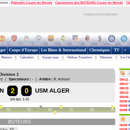
etenir :
Palmarès Coupe du Monde
-
Classement des BUTEURS Coupe du Monde
-
TA
emplacement publicitaire
n Utd
Arsenal
Liverpool
ManCity
Barca
Real
Atletico
Milan
Juve
Inter
Naples
ger
Coupe d'Europe
Les Bleus & International
Chroniques
TV
+
Buteurs
|
Calendrier
|
Equipe type
|
Tableau Transferts
|
Palmarès
|
Les Cl
Division 1
an) |
Spectateurs :
- |
Arbitre :
R. Achouri
09h11
08h57
08h39
2
0
AN
USM ALGER
08h22
00h06
(mi-tps: 1-0)
05/08
05/08
40
50
60
70
80
90
05/08
05/08
05/08
BUTEURS
05/08
05/08
05/08
05/08