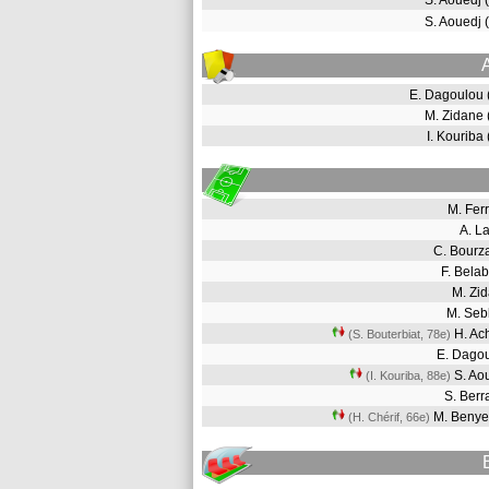
S. Aouedj
S. Aouedj
E. Dagoulou
M. Zidane
I. Kouriba
M. Fer
A. L
C. Bour
F. Bel
M. Zi
M. Se
H. Ac
(S. Bouterbiat, 78e
)
E. Dago
S. Ao
(I. Kouriba, 88e
)
S. Ber
M. Benye
(H. Chérif, 66e
)