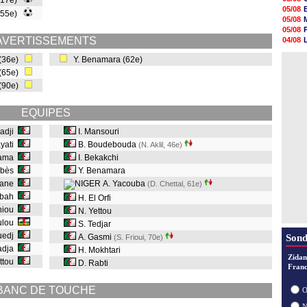
 (17e)
05/08
05/08
 (55e)
05/08
05/08
05/08
05/08
05/08
AVERTISSEMENTS
04/08
05/08
04/08
05/08
 (36e)
Y. Benamara (62e)
04/08
05/08
 (65e)
05/08
 (90e)
05/08
05/08
05/08
EQUIPES
05/08
radji
I. Mansouri
ayati
B. Boudebouda
(N. Aklil, 46e
)
zama
I. Bekakchi
abbès
Y. Benamara
dane
A. Yacouba
(D. Chettal, 61e
)
bbah
H. El Orfi
hiou
N. Yettou
ulou
S. Tedjar
uedj
A. Gasmi
Sond
(S. Frioui, 70e
)
radja
H. Mokhtari
Zidan
ttou
D. Rabti
Franc
BANC DE TOUCHE
O