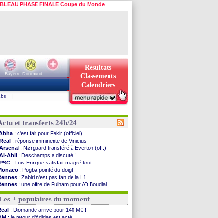
BLEAU PHASE FINALE Coupe du Monde
Résultats
Bayern
Dortmund
Classements
Calendriers
ubs
|
Actu et transferts 24h/24
Abha
: c'est fait pour Fekir (officiel)
Real
: réponse imminente de Vinicius
Arsenal
: Nørgaard transféré à Everton (off.)
Al-Ahli
: Deschamps a discuté !
PSG
: Luis Enrique satisfait malgré tout
Monaco
: Pogba pointé du doigt
Rennes
: Zabiri n'est pas fan de la L1
Rennes
: une offre de Fulham pour Aït Boudlal
VIDEO
: Thomasson et Cresswell réconciliés
Les + populaires du moment
Dunkerque
: Nzonzi avait des pistes en L1
Lyon
: Mangala sur le départ
Real
: Diomandé arrive pour 140 M€ !
Amical
: Arsenal s'incline face au Real Betis
OM
: le retour d'Adidas est acté