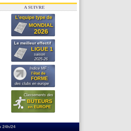
A SUIVRE
L'equipe type de
MONDIAL
2026
Le meilleur effectif
LIGUE 1
saison
2025-26
Indice MF :
l'état de
FORME
des clubs en europe
Classements des
BUTEURS
en EUROPE
o 24h/24