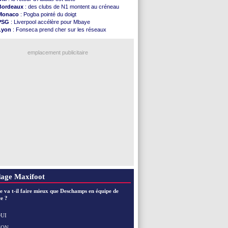
Amical
: lourde défaite pour le PSG
Bordeaux
: des clubs de N1 montent au créneau
Man City
: Maresca flou pour Reijnders
Monaco
: Pogba pointé du doigt
LdC
: Fenerbahçe prend une belle option
PSG
: Liverpool accélère pour Mbaye
Al-Diriyah
: Mbemba arrive libre (officiel)
Lyon
: Fonseca prend cher sur les réseaux
Atletico
: le plan d'Alvarez à son retour
Trabzonspor
: une annonce pour Salah !
Amical
: premier succès pour Brest
EdF
: Infantino complimente Mbappé
VIDEO
: le joli but de Greenwood avec le Fener !
emplacement publicitaire
CdM 2030
: une promesse d'Infantino au Maroc ...
PSG
: la compo pour le premier match amical
Newcastle
: Jaissle est le nouveau coach (off.)
Real
: une nouvelle offre pour Vinicius
Amical
: l'OM domine Al-Shahaniya
Voir les brèves précédentes
age Maxifoot
e va t-il faire mieux que Deschamps en équipe de
e ?
UI
NON