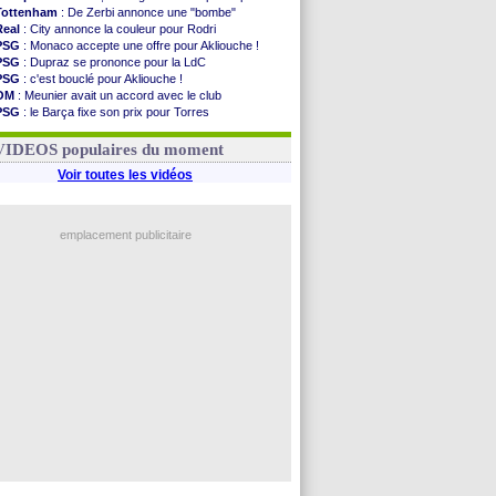
Tottenham
: De Zerbi annonce une "bombe"
Real
: City annonce la couleur pour Rodri
PSG
: Monaco accepte une offre pour Akliouche !
PSG
: Dupraz se prononce pour la LdC
PSG
: c'est bouclé pour Akliouche !
OM
: Meunier avait un accord avec le club
PSG
: le Barça fixe son prix pour Torres
Barça
: Torres souhaite rejoindre le PSG !
FIFA
: Infantino sollicite Trump
VIDEOS populaires du moment
Voir toutes les vidéos
emplacement publicitaire