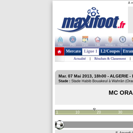
A r
OM
PSG
Lyon
Lille
Monaco
Chelsea
Ma
+ de clubs
Mercato
Ligue 1
L2/Coupes
Etran
Actualité
|
Résultats & Classement
|
Mar. 07 Mai 2013, 18h00 - ALGERIE - 
Stade :
Stade Habib Bouakeul à Wahrān (Or
MC OR
1
10
20
30