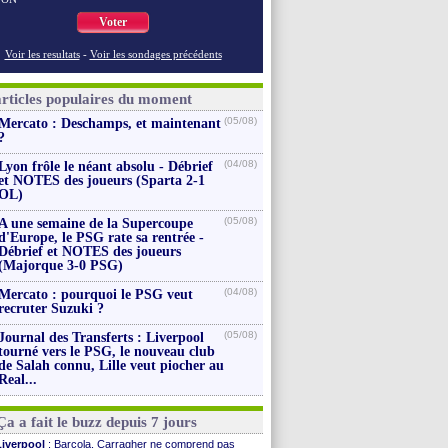
Voter
Voir les resultats
-
Voir les sondages précédents
articles populaires du moment
(05/08)
Mercato : Deschamps, et maintenant
?
(04/08)
Lyon frôle le néant absolu - Débrief
et NOTES des joueurs (Sparta 2-1
OL)
(05/08)
A une semaine de la Supercoupe
d'Europe, le PSG rate sa rentrée -
Débrief et NOTES des joueurs
(Majorque 3-0 PSG)
(04/08)
Mercato : pourquoi le PSG veut
recruter Suzuki ?
(05/08)
Journal des Transferts : Liverpool
tourné vers le PSG, le nouveau club
de Salah connu, Lille veut piocher au
Real...
Ça a fait le buzz depuis 7 jours
Liverpool
: Barcola, Carragher ne comprend pas