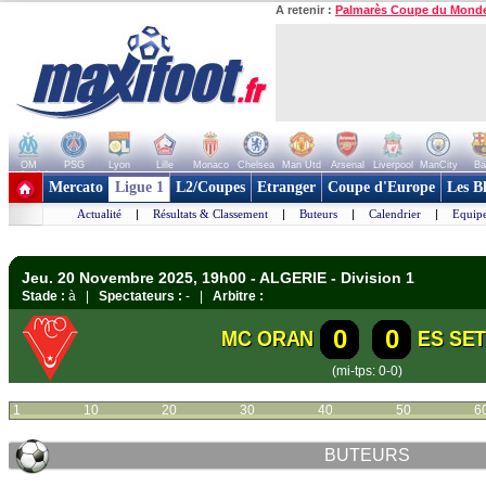
A retenir :
Palmarès Coupe du Mond
OM
PSG
Lyon
Lille
Monaco
Chelsea
Man Utd
Arsenal
Liverpool
ManCity
Ba
+ de clubs
Mercato
Ligue 1
L2/Coupes
Etranger
Coupe d'Europe
Les B
Actualité
|
Résultats & Classement
|
Buteurs
|
Calendrier
|
Equipe
Jeu. 20 Novembre 2025, 19h00 - ALGERIE - Division 1
Stade :
à |
Spectateurs :
- |
Arbitre :
0
0
MC ORAN
ES SET
(mi-tps: 0-0)
1
10
20
30
40
50
6
BUTEURS