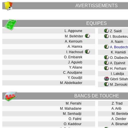
AVERTISSEMENTS
EQUIPES
L. Aggoune
Z. Saidi
M. Belkhiter
I. Boubekeu
A. Kerroum
A. Naim
A. Hamra
A. Boudech
I. Hachoud
K. Hamidi
O. Embarek
O. Daibech
J. Aguieb
A. Djahnit
Y. Aliane
H. Ferhani
C. Aoudjane
I. Lakdja
Y. Goudjil
Gibril Sillah
M. Abdelkader
M. Zerrouki
BANCS DE TOUCHE
M. Ferrahi
Z. Trad
M. Mahadane
A. Arib
M. Senhadji
M. Benleb
O. Fatmi
A. Derder
O. Kaddour
A. Biramah