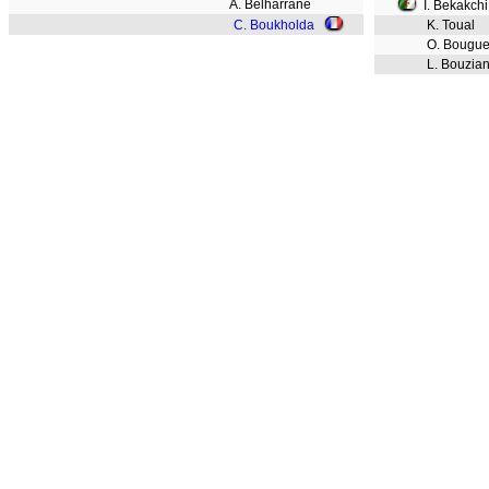
A. Belharrane
I. Bekakchi
C. Boukholda
K. Toual
O. Bouguer
L. Bouzia