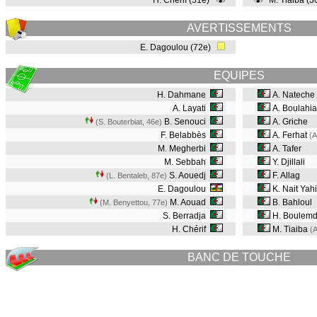
H. Chérif (51e)
M. Tiaiba (
AVERTISSEMENTS
E. Dagoulou (72e)
EQUIPES
H. Dahmane
A. Nateche
A. Layati
A. Boulahia
B. Senouci
A. Griche
(S. Bouterbiat, 46e
)
F. Belabbès
A. Ferhat
(A
M. Megherbi
A. Tafer
M. Sebbah
Y. Djillali
S. Aouedj
F. Allag
(L. Bentaleb, 87e
)
E. Dagoulou
K. Nait Yah
M. Aouad
B. Bahloul
(M. Benyettou, 77e
)
S. Berradja
H. Boulem
H. Chérif
M. Tiaiba
(
BANC DE TOUCHE