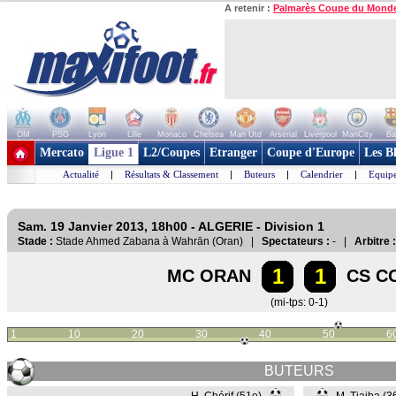
A retenir :
Palmarès Coupe du Mond
OM
PSG
Lyon
Lille
Monaco
Chelsea
Man Utd
Arsenal
Liverpool
ManCity
Ba
+ de clubs
Mercato
Ligue 1
L2/Coupes
Etranger
Coupe d'Europe
Les B
Actualité
|
Résultats & Classement
|
Buteurs
|
Calendrier
|
Equipe
Sam. 19 Janvier 2013, 18h00 - ALGERIE - Division 1
Stade :
Stade Ahmed Zabana à Wahrān (Oran) |
Spectateurs :
- |
Arbitre :
1
1
MC ORAN
CS CO
(mi-tps: 0-1)
1
10
20
30
40
50
6
BUTEURS