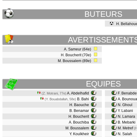
BUTEURS
H. Bellahoue
AVERTISSEMENT
A. Sameur (64e)
H. Boucherit (70e)
M. Boussalem (89e)
EQUIPES
A. Abdelhafid
F. Benabd
(Z. Motrani, 77e)
B. Bahi
A. Bounou
(Y. Bouabdallah, 58e)
H. Baouche
N. Ghoul
B. Benamar
Y. Labani
H. Boucherit
N. Lamara
A. Bouchiba
B. Mebarki
M. Boussalem
M. Metref
(H
Y. Koulkheir
N. Salah