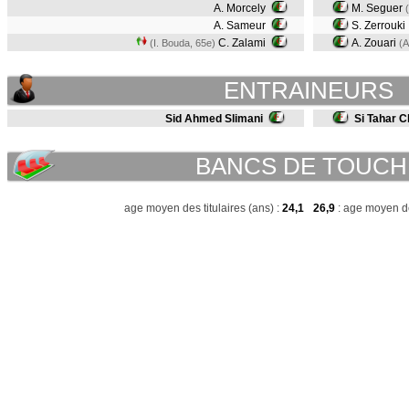
A. Morcely
M. Seguer
A. Sameur
S. Zerrouki
C. Zalami
A. Zouari
(I. Bouda, 65e)
(A
ENTRAINEURS
Sid Ahmed Slimani
Si Tahar C
BANCS DE TOUCH
age moyen des titulaires (ans) :
24,1
26,9
: age moyen de