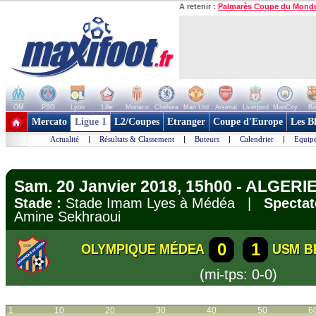
A retenir :
Palmarès Coupe du Mond
OM
PSG
Lyon
Lille
Monaco
Chelsea
Man Utd
Arsenal
Liverpool
ManCity
Ba
+ de clubs
Mercato
Ligue 1
L2/Coupes
Etranger
Coupe d'Europe
Les B
Actualité
|
Résultats & Classement
|
Buteurs
|
Calendrier
|
Equipe
Sam. 20 Janvier 2018, 15h00 - ALGERIE 
Stade :
Stade Imam Lyes à Médéa |
Spectat
Amine Sekhraoui
0
1
OLYMPIQUE MÉDEA
USM B
(mi-tps: 0-0)
1
10
20
30
40
50
6