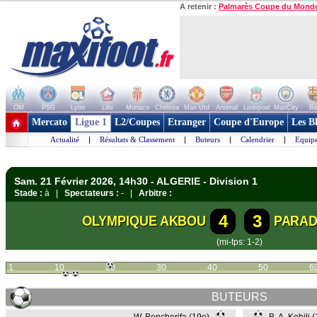
A retenir :
Palmarès Coupe du Mond
OM
PSG
Lyon
Lille
Monaco
Chelsea
Man Utd
Arsenal
Liverpool
ManCity
Ba
+ de clubs
Mercato
Ligue 1
L2/Coupes
Etranger
Coupe d'Europe
Les B
Actualité
|
Résultats & Classement
|
Buteurs
|
Calendrier
|
Equipe
Sam. 21 Février 2026, 14h30 - ALGERIE - Division 1
Stade :
à |
Spectateurs :
- |
Arbitre :
4
3
OLYMPIQUE AKBOU
PARAD
(mi-tps: 1-2)
1
10
20
30
40
50
6
BUTEURS