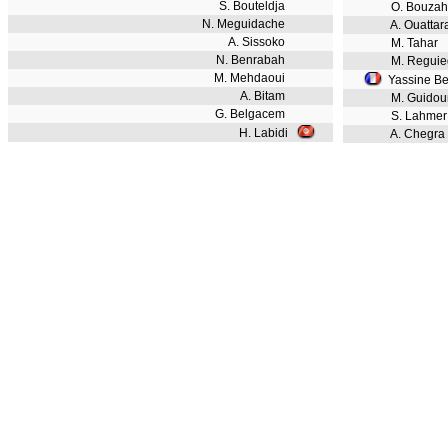
S. Bouteldja
O. Bouzah
N. Meguidache
A. Ouattar
A. Sissoko
M. Tahar
N. Benrabah
M. Reguie
M. Mehdaoui
Yassine B
A. Bitam
M. Guido
G. Belgacem
S. Lahmer
H. Labidi
A. Chegra