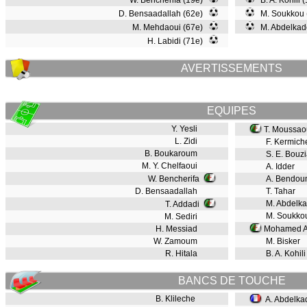
W. Bencherifa (19e)
B. A. Kohili 
D. Bensaadallah (62e)
M. Soukkou 
M. Mehdaoui (67e)
M. Abdelkad
H. Labidi (71e)
AVERTISSEMENTS
EQUIPES
Y. Yesli
T. Moussao
L. Zidi
F. Kermich
B. Boukaroum
S. E. Bouzi
M. Y. Chelfaoui
A. Idder
W. Bencherifa
A. Bendou
D. Bensaadallah
T. Tahar
M. Abdelka
T. Addadi
M. Soukko
M. Sediri
H. Messiad
Mohamed Ai
W. Zamoum
M. Bisker
R. Hitala
B. A. Kohili
BANCS DE TOUCHE
B. Klileche
A. Abdelka