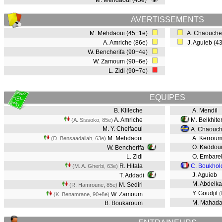
M. Mehdaoui (45e)
AVERTISSEMENTS
M. Mehdaoui (45+1e)
A. Chaouche
A. Amriche (86e)
J. Aguieb (4
W. Bencherifa (90+4e)
W. Zamoum (90+6e)
L. Zidi (90+7e)
EQUIPES
B. Klileche
A. Mendil
A. Amriche
M. Belkhite
(A. Sissoko, 85e)
M. Y. Chelfaoui
A. Chaouc
M. Mehdaoui
A. Kerrou
(D. Bensaadallah, 63e)
O. Kaddou
W. Bencherifa
L. Zidi
O. Embare
R. Hitala
C. Boukhol
(M. A. Gherbi, 63e)
J. Aguieb
T. Addadi
M. Abdelka
M. Sediri
(R. Hamroune, 85e)
Y. Goudjil
(
W. Zamoum
(K. Benamrane, 90+8e)
M. Mahad
B. Boukaroum