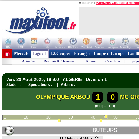
A retenir :
Palmarès Coupe du Mond
OM
PSG
Lyon
Lille
Monaco
Chelsea
Man Utd
Arsenal
Liverpool
ManCity
Ba
+ de clubs
Mercato
Ligue 1
L2/Coupes
Etranger
Coupe d'Europe
Les B
Actualité
|
Résultats & Classement
|
Buteurs
|
Calendrier
|
Equipe
Ven. 29 Août 2025, 18h00 - ALGERIE - Division 1
Stade :
à |
Spectateurs :
- |
Arbitre :
1
0
OLYMPIQUE AKBOU
MC O
(mi-tps: 1-0)
1
10
20
30
40
50
6
BUTEURS