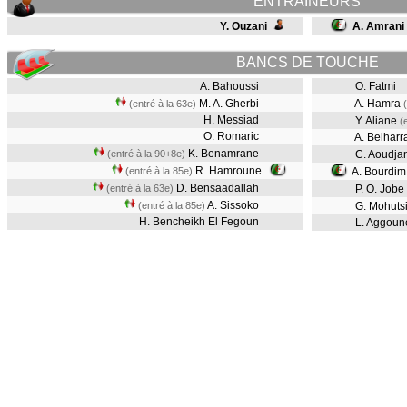
ENTRAINEURS
Y. Ouzani
A. Amrani
BANCS DE TOUCHE
A. Bahoussi
O. Fatmi
M. A. Gherbi
A. Hamra
(entré à la 63e)
H. Messiad
Y. Aliane
(
O. Romaric
A. Belharr
K. Benamrane
(entré à la 90+8e)
C. Aoudja
R. Hamroune
(entré à la 85e)
A. Bourdim
D. Bensaadallah
(entré à la 63e)
P. O. Jobe
A. Sissoko
(entré à la 85e)
G. Mohuts
H. Bencheikh El Fegoun
L. Aggoun