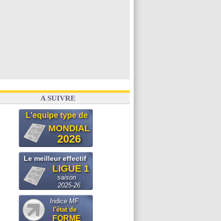
A SUIVRE
L'equipe type de
MONDIAL
2026
Le meilleur effectif
LIGUE 1
saison
2025-26
Indice MF :
l'état de
FORME