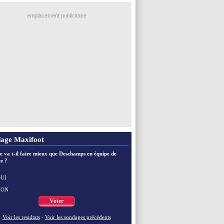
emplacement publicitaire
age Maxifoot
e va t-il faire mieux que Deschamps en équipe de
e ?
UI
NON
Voter
Voir les resultats
-
Voir les sondages précédents