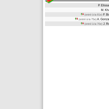
P. Elis
M. Kh
F. 
(entré à la 81e)
A. Gonz
(entré à la 75e)
J. 
(entré à la 70e)