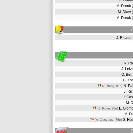
M. Durak
M. Durak 
M. Diaw 
M. Durak 
J. Ricaud
R. R
J. Letz
Q. Ber
D. Ko
N. Pa
(F. Bong, 81e
)
J. R
J. Ga
M. 
L. Glom
(J. Roye, 70e
)
M. D
S. Hé
(A. Gonzalez, 75e
)