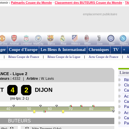
etenir :
Palmarès Coupe du Monde
-
Classement des BUTEURS Coupe du Monde
-
TA
emplacement publicitaire
n Utd
Arsenal
Liverpool
ManCity
Barca
Real
Atletico
Milan
Juve
Inter
Naples
ger
Coupe d'Europe
Les Bleus & International
Chroniques
TV
+
|
Résus Coupe de France
|
Résus Coupe de la Ligue
|
Actu Coupe de France
|
A
Lien
ANCE - Ligue 2
teurs :
4332 |
Arbitre :
W. Lavis
Ré
Cl
4
2
RT
DIJON
Ca
Ac
(mi-tps: 2-1)
Ca
Pa
40
50
60
70
80
90
Ac
Ca
BUTEURS
Pa