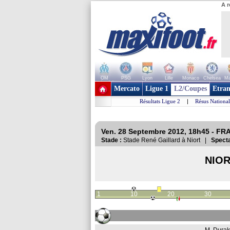
A r
OM
PSG
Lyon
Lille
Monaco
Chelsea
Ma
+ de clubs
Mercato
Ligue 1
L2/Coupes
Etran
Résultats Ligue 2
|
Résus National
Ven. 28 Septembre 2012, 18h45 - FR
Stade :
Stade René Gaillard à Niort |
Specta
NIO
1
10
20
30