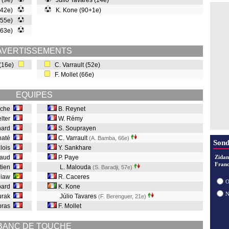
 (9e)
Júlio Tavares (14e)
(42e)
K. Kone (90+1e)
(55e)
(63e)
AVERTISSEMENTS
 (16e)
C. Varrault (52e)
F. Mollet (66e)
EQUIPES
oche
B. Reynet
elter
W. Rémy
nard
S. Souprayen
naté
C. Varrault
(A. Bamba, 66e
)
Sond
llois
Y. Sankhare
icaud
P. Paye
Zidan
Franc
stien
L. Malouda
(S. Baradji, 57e
)
Diaw
R. Caceres
O
bard
K. Kone
urak
Júlio Tavares
(F. Berenguer, 21e
)
bras
F. Mollet
BANC DE TOUCHE