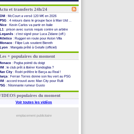
Actu et transferts 24h/24
OM
: McCourt a versé 120 M€ en 2026
PSG
: 4 retours dans le groupe face à Man Utd ...
Nice
: Kevin Carlos va partir en Italie
L1
: prison avec sursis requis contre un arbitre
Leganés
: c'est signé pour Luca Zidane (off.)
Atletico
: Ruggeri en route pour Aston Villa
Monaco
: Filipe Luis soutient Biereth
Lyon
: Mangala prêté à Getafe (officiel)
PSG
: Nsoki va signer en Croatie
Les + populaires du moment
Arsenal
: Naples vise Gabriel Jesus
Real
: Mastantuono prêté à la Fiorentina (off.)
Monaco
: Pogba pointé du doigt
Man City
: accord avec le Barça pour Rodri ?
OM
: le club prêt à libérer Kondogbia ?
Rennes
: Haise a prolongé (officiel)
Man City
: Rodri préfère le Barça au Real !
Palace
: Tomiyasu a convaincu (officiel)
Barça
: Ferran Torres donne son feu vert au PSG
OM
: B. Genesio - "ce n'est pas idéal"
OM
: accord trouvé avec Man City pour Rulli
TFC
: Sion Oppong signe pour 4 ans (officiel)
PSG
: l'étonnante rumeur Gusto
PSG
: Liverpool va proposer 115 M€ pour ...
OM
: une offre pour Bulka
Norvège
: la démission d'Infantino réclamée
Ouganda
: Owori battu à mort à Kampala
VIDEOS populaires du moment
PSG
: Mbaye, deux pistes se détachent
Monaco
: Filipe Luis veut remplacer Akliouche
Voir toutes les vidéos
Grenade
: Luca Zidane va changer de club
Juve
: Zhegrova très clair sur son futur
OM
: Aguerd, le plan B de Naples
emplacement publicitaire
Arsenal
: Guimarães a signé son contrat
Voir les brèves précédentes