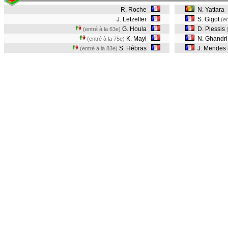
R. Roche
N. Yattara
J. Letzelter
S. Gigot
(en
G. Houla
D. Plessis
(entré à la 63e)
K. Mayi
N. Ghandri
(entré à la 75e)
S. Hébras
J. Mendes
(entré à la 83e)