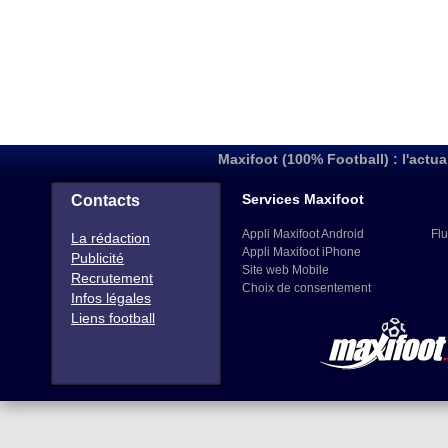
Maxifoot (100% Football) : l'actua
Services Maxifoot
Contacts
Appli Maxifoot Android
Flu
La rédaction
Appli Maxifoot iPhone
Publicité
Site web Mobile
Recrutement
Choix de consentement
Infos légales
Liens football