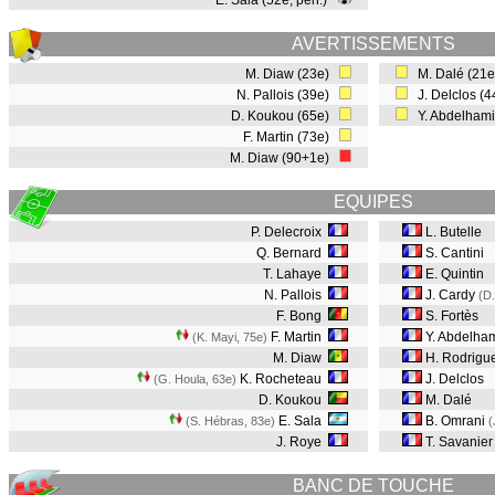
E. Sala (52e, pen.)
AVERTISSEMENTS
M. Diaw (23e)
M. Dalé (21
N. Pallois (39e)
J. Delclos (
D. Koukou (65e)
Y. Abdelhami
F. Martin (73e)
M. Diaw (90+1e)
EQUIPES
P. Delecroix
L. Butelle
Q. Bernard
S. Cantini
T. Lahaye
E. Quintin
N. Pallois
J. Cardy
(D.
F. Bong
S. Fortès
F. Martin
Y. Abdelha
(K. Mayi, 75e
)
M. Diaw
H. Rodrigu
K. Rocheteau
J. Delclos
(G. Houla, 63e
)
D. Koukou
M. Dalé
E. Sala
B. Omrani
(S. Hébras, 83e
)
(
J. Roye
T. Savanier
BANC DE TOUCHE