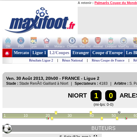
A retenir :
Palmarès Coupe du Mond
OM
PSG
Lyon
Lille
Monaco
Chelsea
Man Utd
Arsenal
Liverpool
ManCity
Ba
+ de clubs
Mercato
Ligue 1
L2/Coupes
Etranger
Coupe d'Europe
Les B
Résultats Ligue 2
|
Résus National
|
Résus Coupe de France
|
Ré
Ven. 30 Août 2013, 20h00 - FRANCE - Ligue 2
Stade :
Stade RenÃ© Gaillard à Niort |
Spectateurs :
4183 |
Arbitre :
S. P
1
0
NIORT
ARLES
(mi-tps: 0-0)
1
10
20
30
40
50
6
BUTEURS