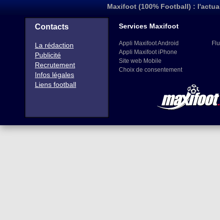
Maxifoot (100% Football) : l'actua
Services Maxifoot
Contacts
Appli Maxifoot Android
Flu
La rédaction
Appli Maxifoot iPhone
Publicité
Site web Mobile
Recrutement
Choix de consentement
Infos légales
Liens football