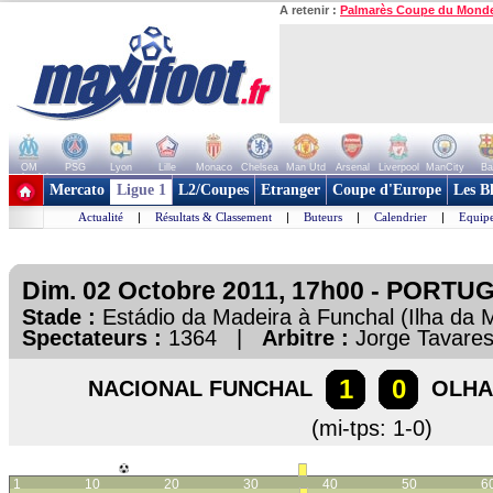
A retenir :
Palmarès Coupe du Mond
OM
PSG
Lyon
Lille
Monaco
Chelsea
Man Utd
Arsenal
Liverpool
ManCity
Ba
+ de clubs
Mercato
Ligue 1
L2/Coupes
Etranger
Coupe d'Europe
Les B
Actualité
|
Résultats & Classement
|
Buteurs
|
Calendrier
|
Equipe
Dim. 02 Octobre 2011, 17h00 - PORTUG
Stade :
Estádio da Madeira à Funchal (Ilha da
Spectateurs :
1364 |
Arbitre :
Jorge Tavare
1
0
NACIONAL FUNCHAL
OLHA
(mi-tps: 1-0)
1
10
20
30
40
50
6