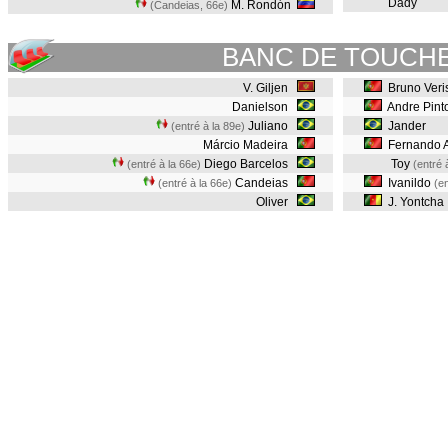
Dady
M. Rondón
(Candeias, 66e
)
BANC DE TOUCH
V. Giljen
Bruno Veri
Danielson
Andre Pint
Juliano
Jander
(entré à la 89e)
Márcio Madeira
Fernando 
Diego Barcelos
Toy
(entré à la 66e)
(entré 
Candeias
Ivanildo
(entré à la 66e)
(en
Oliver
J. Yontcha