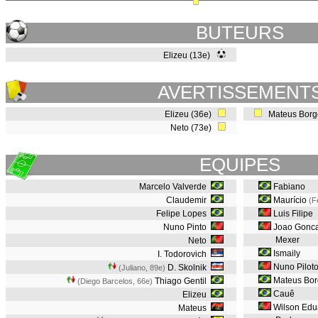
BUTEURS
Elizeu (13e)
AVERTISSEMENT
Elizeu (36e)
Mateus Borg
Neto (73e)
EQUIPES
Marcelo Valverde
Fabiano
Claudemir
Maurício
(F
Felipe Lopes
Luis Filipe
Nuno Pinto
Joao Gonc
Mexer
Neto
Ismaily
I. Todorovich
Nuno Pilot
D. Skolnik
(Juliano, 89e
)
Mateus Bor
Thiago Gentil
(Diego Barcelos, 66e
)
Cauê
Elizeu
Wilson Edu
Mateus