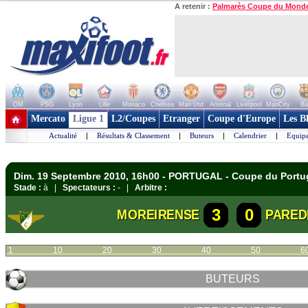
A retenir :
Palmarès Coupe du Mond
OM
PSG
Lyon
Lille
Monaco
Chelsea
Man Utd
Arsenal
Liverpool
ManCity
Ba
+ de clubs
Mercato
Ligue 1
L2/Coupes
Etranger
Coupe d'Europe
Les B
Actualité
|
Résultats & Classement
|
Buteurs
|
Calendrier
|
Equipe
Dim. 19 Septembre 2010, 16h00 - PORTUGAL - Coupe du Portu
Stade :
à |
Spectateurs :
- |
Arbitre :
3
0
MOREIRENSE
PARED
1
10
20
30
40
50
6
BUTEURS