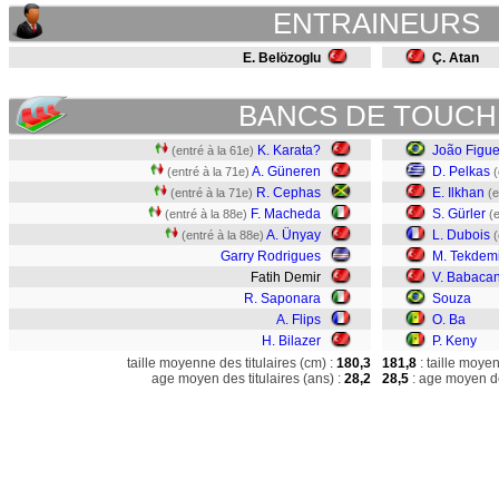
ENTRAINEURS
E. Belözoglu
Ç. Atan
BANCS DE TOUCH
K. Karata?
João Figue
(entré à la 61e)
A. Güneren
D. Pelkas
(entré à la 71e)
(
R. Cephas
E. Ilkhan
(entré à la 71e)
(e
F. Macheda
S. Gürler
(entré à la 88e)
(
A. Ünyay
L. Dubois
(entré à la 88e)
(
Garry Rodrigues
M. Tekdemi
Fatih Demir
V. Babaca
R. Saponara
Souza
A. Flips
O. Ba
H. Bilazer
P. Keny
taille moyenne des titulaires (cm) :
180,3
181,8
: taille moye
age moyen des titulaires (ans) :
28,2
28,5
: age moyen de