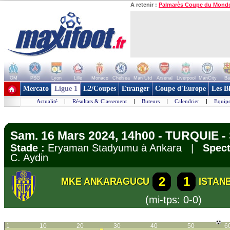
A retenir :
Palmarès Coupe du Mond
OM
PSG
Lyon
Lille
Monaco
Chelsea
Man Utd
Arsenal
Liverpool
ManCity
Ba
+ de clubs
Mercato
Ligue 1
L2/Coupes
Etranger
Coupe d'Europe
Les B
Actualité
|
Résultats & Classement
|
Buteurs
|
Calendrier
|
Equipe
Sam. 16 Mars 2024, 14h00 - TURQUIE - 
Stade :
Eryaman Stadyumu à Ankara |
Spect
C. Aydin
2
1
MKE ANKARAGUCU
ISTAN
(mi-tps: 0-0)
1
10
20
30
40
50
6