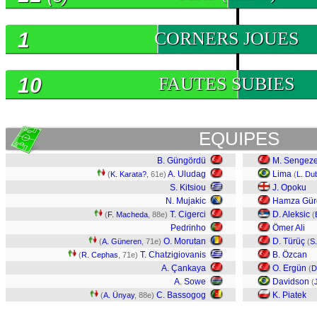
1
CORNERS JOUES
10
FAUTES SUBIES
EQUIPES
B. Güngördü
M. Sengeze
A. Uludag
Lima
(
K. Karata?
, 61e)
(
L. Du
S. Kitsiou
J. Opoku
N. Mujakic
Hamza Gür
T. Cigerci
D. Aleksic
(
F. Macheda
, 88e)
(
Pedrinho
Ömer Ali
O. Morutan
D. Türüç
(
A. Güneren
, 71e)
(
S.
T. Chatzigiovanis
B. Özcan
(
R. Cephas
, 71e)
A. Çankaya
O. Ergün
(
D
A. Sowe
Davidson
(
C. Bassogog
K. Piatek
(
A. Ünyay
, 88e)