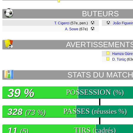
BUTEURS
T. Cigerci
(57e, pen.)
João Figuei
A. Sowe
(67e)
AVERTISSEMENT
Hamza Güre
D. Türüç
(63
STATS DU MATC
39 %
POSSESSION
(%)
328
PASSES
(réussies %)
(73 %)
11
TIRS
(cadrés)
(5)