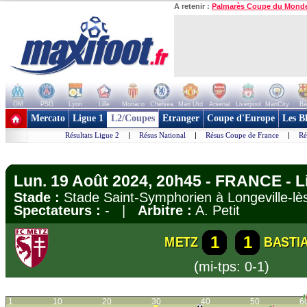
A retenir :
Palmarès Coupe du Mond
OM
PSG
Lyon
Lille
Monaco
Chelsea
Man Utd
Arsenal
Liverpool
ManCity
Ba
+ de clubs
Mercato
Ligue 1
L2/Coupes
Etranger
Coupe d'Europe
Les B
Résultats Ligue 2
|
Résus National
|
Résus Coupe de France
|
Ré
Lun. 19 Août 2024, 20h45 - FRANCE - L
Stade :
Stade Saint-Symphorien à Longeville-
Spectateurs :
- |
Arbitre :
A. Petit
1
1
METZ
BASTI
(mi-tps: 0-1)
1
10
20
30
40
50
6