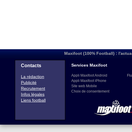
Maxifoot (100% Football) : l'actua
Services Maxifoot
Contacts
Appli Maxifoot Android
Flu
La rédaction
Appli Maxifoot iPhone
Publicité
Site web Mobile
Recrutement
Choix de consentement
Infos légales
Liens football