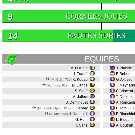
9
CORNERS JOUES
14
FAUTES SUBIES
EQUIPES
A. Oukidja
J. Placide
I. Traoré
F. Bohnert
K. Kouao
G. Akueson
(M. Colin, 73e)
Fali Candé
T. Meynadi
(A. Touré, 81e)
S. Sané
C. Vincent
A. Jallow
T. Ducrocq
J. Deminguet
A. Roncagl
C. Sabaly
F. Tomi
(M. Bokele Mputu, 81e)
(J. 
J. Nduquidi
F. Bianchin
(A. Atta, 60e)
G. Hein
L. Etoga
(J
I. Sané
A. Boutrah