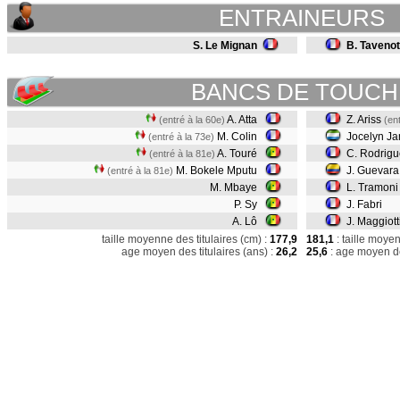
ENTRAINEURS
S. Le Mignan
B. Tavenot
BANCS DE TOUCH
A. Atta
Z. Ariss
(entré à la 60e)
(en
M. Colin
Jocelyn J
(entré à la 73e)
A. Touré
C. Rodrig
(entré à la 81e)
M. Bokele Mputu
J. Guevar
(entré à la 81e)
M. Mbaye
L. Tramon
P. Sy
J. Fabri
A. Lô
J. Maggiott
taille moyenne des titulaires (cm) :
177,9
181,1
: taille moye
age moyen des titulaires (ans) :
26,2
25,6
: age moyen de