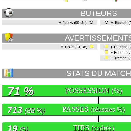
BUTEURS
A. Jallow (90+8e)
A. Boutrah 
AVERTISSEMENT
M. Colin (90+3e)
T. Ducrocq (
F. Bohnert (
L. Tramoni (
STATS DU MATC
71 %
POSSESSION
(%)
713
PASSES
(réussies %)
(88 %)
19
TIRS
(cadrés)
(5)