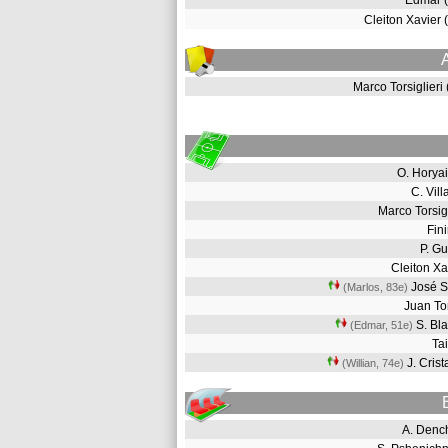
Edmar 
Cleiton Xavier
Marco Torsiglier
O. Hory
C. Vil
Marco Torsig
Fin
P. G
Cleiton X
José 
(Marlos, 83e
)
Juan T
S. Bl
(Edmar, 51e
)
Ta
J. Cris
(Willian, 74e
)
A. Den