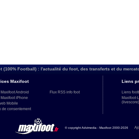
t (100% Football) : l'actualité du foot, des transferts et du mercat
ices Maxifoot
Liens pr
 Maxifoot Android
Flux RSS info foot
Liens foot
 Maxifoot iPhone
Maxifoot-
(livescore
web Mobile
x de consentement
Aj
© copyright Advimedia - Maxifoot 2000-2026