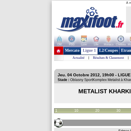
A r
OM
PSG
Lyon
Lille
Monaco
Chelsea
Ma
+ de clubs
Mercato
Ligue 1
L2/Coupes
Etran
Actualité
|
Résultats & Classement
|
Jeu. 04 Octobre 2012, 19h00 - LIGU
Stade :
Oblasny SportKomplex Metalist à Kh
METALIST KHARK
1
10
20
30