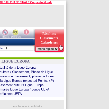
BLEAU PHASE FINALE Coupe du Monde
Résultats
Bayern
Dortmund
Classements
Calendriers
ubs
|
ns LIGUE EUROPA
tualité de la Ligue Europa
sultats / Classement, Phase de Ligue
évision de classement, phase de Ligue
 la Ligue Europa (expected Points, xP)
assement buteurs Ligue Europa
lmarès Ligue Europa / coupe UEFA
efficients UEFA
emplacement publicitaire