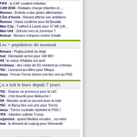
FIFA
: la CAF soutient Infantino
CdM 2030
: Rubiales charge Infantino et ...
Rennes
: Embolo a des pistes alléchantes
Côte d'Ivoire
: Renard affiche ses ambitions
Rennes
: Haise confirme pour Aït Boudlal
Man City
: Trafford à Leeds pour 47 M€ (off...
Man Utd
: Zirkzee vers la Juventus ?
Amical
: Monaco s'impose contre Getafe
Nantes
: Der Zakarian et sa relation avec Kita
Les + populaires du moment
OM
: le club prêt à libérer Kondogbia ?
Monaco
: le message touchant d'Akliouche
Monaco
: Pogba pointé du doigt
FIFA
: Tebas en remet une couche
Real
: Diomandé arrive pour 140 M€ !
FIFA
: l'UEFA maintient la pression
OM
: le retour d'Adidas est acté
PSG
: Tebas encense Luis Enrique
Bordeaux
: des clubs de N1 montent au créneau
Real
: Vinicius jusqu'en 2032 (officiel)
PSG
: Liverpool accélère pour Mbaye
Lyon
: Mangala va rejoindre Getafe
Barça
: Ferran Torres donne son feu vert au PSG
OM
: une offre refusée pour Aguerd
PSG
: Luis Enrique satisfait malgré tout
Real
: c'est confirmé pour Vinicius
Man City
: Rodri préfère le Barça au Real !
Ça a fait le buzz depuis 7 jours
Troyes
: Junior Diaz jusqu'en 2030 (officiel)
PSG
: Akliouche a signé (officiel)
PSG
: Dupraz se prononce pour la LdC
OM
: une offre pour Bulka
PSG
: c'est bouclé pour Akliouche !
PSG
: contrat signé pour Akliouche
OM
: Meunier avait un accord avec le club
Ouganda
: Owori battu à mort à Kampala
PSG
: le Barça fixe son prix pour Torres
Arsenal
: Arteta veut créer une dynastie
Barça
: Torres souhaite rejoindre le PSG !
FIFA
: Infantino sollicite Trump
Voir les brèves précédentes
Argentine
: quand Medina recadre... sa mère
Real
: le démenti de Leipzig pour Diomandé
OM
: Paixão attire un 2e club anglais
FIFA
: le conseiller d'Infantino démissionne !