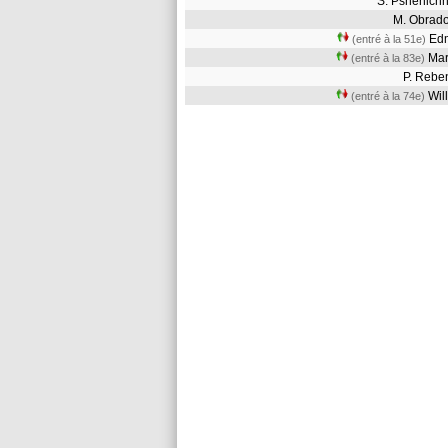
S. Pshenic
M. Obrad
Ed
(entré à la 51e)
Ma
(entré à la 83e)
P. Reb
Wil
(entré à la 74e)