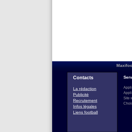
Maxifoo
Serv
Contacts
Appli
La rédaction
Appli
Publicité
Site 
Recrutement
Choi
Infos légales
Liens football