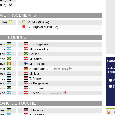
(66e)
 (80e)
AVERTISSEMENTS
i (58e)
M. Ildiz (90+1e)
G. Burgstaller (90+3e)
EQUIPES
ainov
L. Königshofer
lagra
M. Sonnleitner
lieri
Gerson
inho
M. Katzer
Sond
ueye
M. Heikkinen
Zidan
avier
S. Hofmann
(S. Kulovits, 87e
)
Franc
Sosa
M. Ildiz
orres
T. Prager
O
anco
G. Burgstaller
ison
C. Trimmel
taldo
D. Alar
(L. Grozurek, 76e
)
BANC DE TOUCHE
chuk
J. Novota