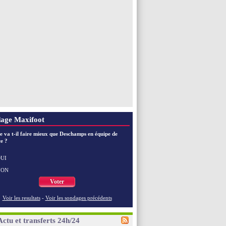
age Maxifoot
e va t-il faire mieux que Deschamps en équipe de
e ?
UI
NON
Voter
Voir les resultats
-
Voir les sondages précédents
Actu et transferts 24h/24