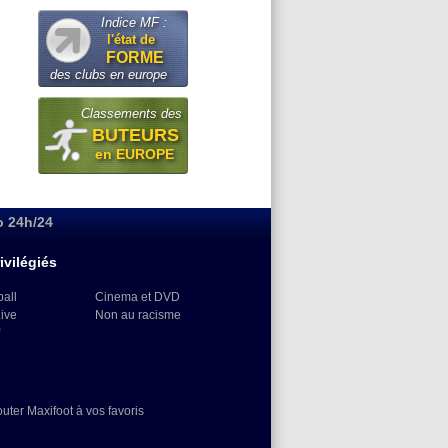
Indice MF :
l'état de
FORME
des clubs en europe
Classements des
BUTEURS
en EUROPE
o 24h/24
ivilégiés
ball
Cinema et DVD
Live
Non au racisme
)
outer Maxifoot à vos favoris