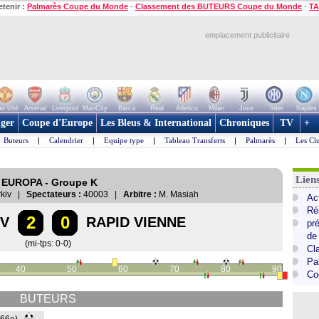
etenir :
Palmarès Coupe du Monde
-
Classement des BUTEURS Coupe du Monde
-
TA
emplacement publicitaire
n Utd
Arsenal
Liverpool
ManCity
Barca
Real
Atletico
Milan
Juve
Inter
Naples
ger
Coupe d'Europe
Les Bleus & International
Chroniques
TV
+
Buteurs
|
Calendrier
|
Equipe type
|
Tableau Transferts
|
Palmarès
|
Les Cl
Lie
E EUROPA - Groupe K
arkiv |
Spectateurs :
40003 |
Arbitre :
M. Masiah
Ac
Ré
2
0
IV
RAPID VIENNE
pr
de
(mi-tps: 0-0)
Cl
Pa
40
50
60
70
80
90
Co
BUTEURS