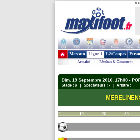
A r
OM
PSG
Lyon
Lille
Monaco
Chelsea
Ma
+ de clubs
Mercato
Ligue 1
L2/Coupes
Etran
Actualité
|
Résultats & Classement
|
Dim. 19 Septembre 2010, 17h00 - P
Stade :
à |
Spectateurs :
- |
Arbitre :
MERELINEN
1
10
20
30