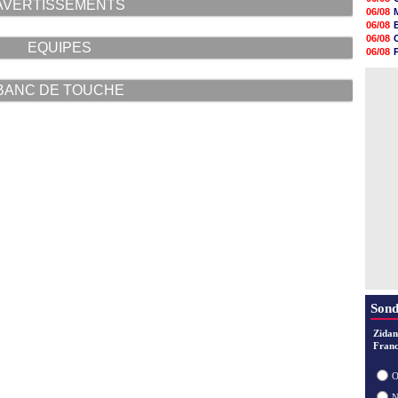
AVERTISSEMENTS
18h48
06/08
18h37
06/08
18h29
06/08
EQUIPES
17h58
06/08
17h46
06/08
17h32
06/08
17h16
BANC DE TOUCHE
16h59
16h37
16h33
16h27
16h22
Sond
Zidan
Franc
O