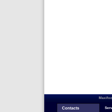
Maxifoo
Serv
Contacts