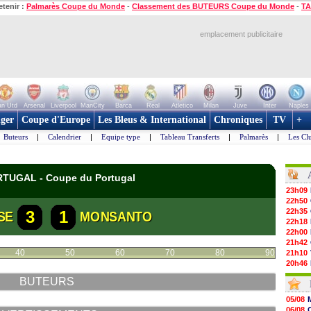
etenir :
Palmarès Coupe du Monde
-
Classement des BUTEURS Coupe du Monde
-
TA
emplacement publicitaire
n Utd
Arsenal
Liverpool
ManCity
Barca
Real
Atletico
Milan
Juve
Inter
Naples
ger
Coupe d'Europe
Les Bleus & International
Chroniques
TV
+
Buteurs
|
Calendrier
|
Equipe type
|
Tableau Transferts
|
Palmarès
|
Les Cl
ORTUGAL - Coupe du Portugal
23h09
22h50
22h35
3
1
SE
MONSANTO
22h18
22h00
21h42
40
50
60
70
80
90
21h10
20h46
20h30
BUTEURS
20h01
19h18
05/08
19h09
06/08