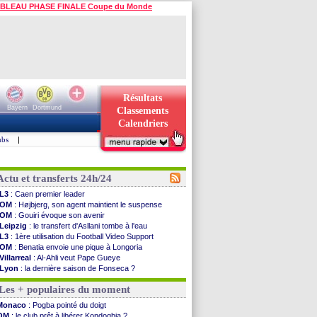
BLEAU PHASE FINALE Coupe du Monde
Résultats
Bayern
Dortmund
Classements
Calendriers
ubs
|
Actu et transferts 24h/24
L3
: Caen premier leader
OM
: Højbjerg, son agent maintient le suspense
OM
: Gouiri évoque son avenir
Leipzig
: le transfert d'Asllani tombe à l'eau
L3
: 1ère utilisation du Football Video Support
OM
: Benatia envoie une pique à Longoria
Villarreal
: Al-Ahli veut Pape Gueye
Lyon
: la dernière saison de Fonseca ?
OM
: un nouveau prétendant pour Højbjerg
Les + populaires du moment
Brest
: un gardien norvégien en approche ?
OM
: McCourt a versé 120 M€ en 2026
Monaco
: Pogba pointé du doigt
PSG
: 4 retours dans le groupe face à Man Utd ...
OM
: le club prêt à libérer Kondogbia ?