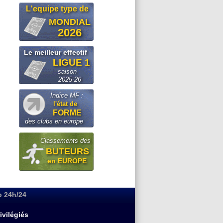
L'equipe type de
MONDIAL
2026
Le meilleur effectif
LIGUE 1
saison
2025-26
Indice MF :
l'état de
FORME
des clubs en europe
Classements des
BUTEURS
en EUROPE
o 24h/24
ivilégiés