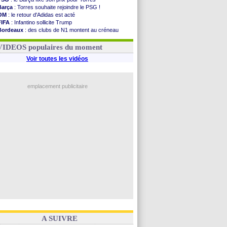
Barça
: Torres souhaite rejoindre le PSG !
OM
: le retour d'Adidas est acté
FIFA
: Infantino sollicite Trump
Bordeaux
: des clubs de N1 montent au créneau
Argentine
: quand Medina recadre... sa mère
Real
: le démenti de Leipzig pour Diomandé
VIDEOS populaires du moment
Voir toutes les vidéos
emplacement publicitaire
A SUIVRE