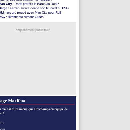
Nice
: Kevin Carlos va partir en Italie
Man City
: Rodri préfère le Barça au Real !
L1
: prison avec sursis requis contre un arbitre
Barça
: Ferran Torres donne son feu vert au PSG
Leganés
: c'est signé pour Luca Zidane (off.)
OM
: accord trouvé avec Man City pour Rulli
Atletico
: Ruggeri en route pour Aston Villa
PSG
: l'étonnante rumeur Gusto
Monaco
: Filipe Luis soutient Biereth
OM
: une offre pour Bulka
Lyon
: Mangala prêté à Getafe (officiel)
Ouganda
: Owori battu à mort à Kampala
PSG
: Nsoki va signer en Croatie
emplacement publicitaire
Arsenal
: Naples vise Gabriel Jesus
Real
: Mastantuono prêté à la Fiorentina (off.)
Man City
: accord avec le Barça pour Rodri ?
Rennes
: Haise a prolongé (officiel)
Palace
: Tomiyasu a convaincu (officiel)
Voir les brèves précédentes
age Maxifoot
e va t-il faire mieux que Deschamps en équipe de
e ?
UI
NON