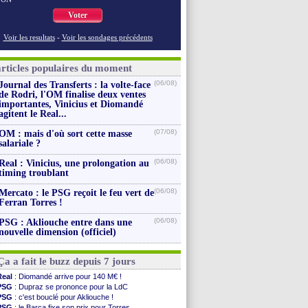
Voter
Voir les resultats
-
Voir les sondages précédents
articles populaires du moment
(06/08)
Journal des Transferts : la volte-face
de Rodri, l'OM finalise deux ventes
importantes, Vinicius et Diomandé
agitent le Real...
(07/08)
OM : mais d'où sort cette masse
salariale ?
(06/08)
Real : Vinicius, une prolongation au
timing troublant
(06/08)
Mercato : le PSG reçoit le feu vert de
Ferran Torres !
(06/08)
PSG : Akliouche entre dans une
nouvelle dimension (officiel)
Ça a fait le buzz depuis 7 jours
Real
: Diomandé arrive pour 140 M€ !
PSG
: Dupraz se prononce pour la LdC
PSG
: c'est bouclé pour Akliouche !
PSG
: le Barça fixe son prix pour Torres