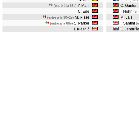
Y. Malli
C. Günter
(entré à la 68e)
C. Ede
I. Höhn
(en
M. Risse
M. Lais
(entré à la 90+2e)
S. Parker
I. Santini
(entré à la 68e)
(e
I. Klasnić
E. Jendriš