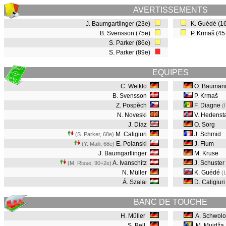
AVERTISSEMENTS
J. Baumgartlinger (23e)
K. Guédé (1
B. Svensson (75e)
P. Krmaš (4
S. Parker (86e)
S. Parker (89e)
EQUIPES
C. Wetklo
O. Bauman
B. Svensson
P. Krmaš
Z. Pospěch
F. Diagne
(
N. Noveski
V. Hedenst
J. Díaz
O. Sorg
M. Caligiuri
J. Schmid
(S. Parker, 68e
)
E. Polanski
J. Flum
(Y. Malli, 68e
)
J. Baumgartlinger
M. Kruse
A. Ivanschitz
J. Schuster
(M. Risse, 90+2e
)
N. Müller
K. Guédé
(I
Á. Szalai
D. Caligiuri
BANC DE TOUCHE
H. Müller
A. Schwol
S. Bell
M. Mujdža