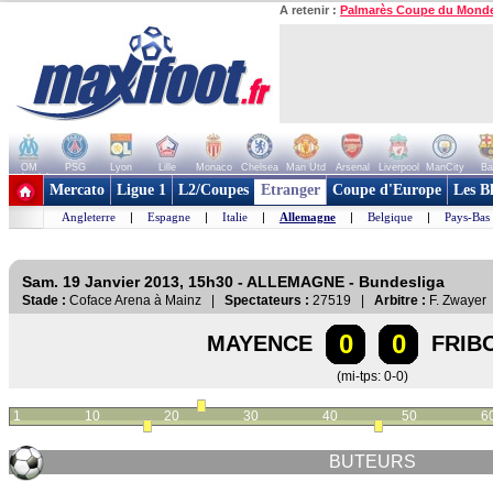
A retenir :
Palmarès Coupe du Mond
OM
PSG
Lyon
Lille
Monaco
Chelsea
Man Utd
Arsenal
Liverpool
ManCity
Ba
+ de clubs
Mercato
Ligue 1
L2/Coupes
Etranger
Coupe d'Europe
Les B
Angleterre
|
Espagne
|
Italie
|
Allemagne
|
Belgique
|
Pays-Bas
Sam. 19 Janvier 2013, 15h30 - ALLEMAGNE - Bundesliga
Stade :
Coface Arena à Mainz |
Spectateurs :
27519 |
Arbitre :
F. Zwayer
0
0
MAYENCE
FRIB
(mi-tps: 0-0)
1
10
20
30
40
50
6
BUTEURS