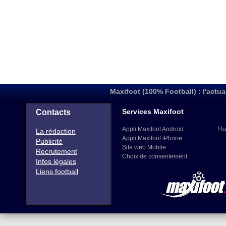
Maxifoot (100% Football) : l'actua
Services Maxifoot
Contacts
Appli Maxifoot Android
Flu
La rédaction
Appli Maxifoot iPhone
Publicité
Site web Mobile
Recrutement
Choix de consentement
Infos légales
Liens football