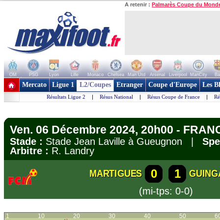
A retenir :
Palmarès Coupe du Mond
OM
PSG
Lyon
Lille
Monaco
Chelsea
Man Utd
Arsenal
Liverpool
ManCity
Ba
+ de clubs
Mercato
Ligue 1
L2/Coupes
Etranger
Coupe d'Europe
Les B
Résultats Ligue 2
|
Résus National
|
Résus Coupe de France
|
Ré
Ven. 06 Décembre 2024, 20h00 - FRANC
Stade :
Stade Jean Laville à Gueugnon |
Spe
Arbitre :
R. Landry
0
1
MARTIGUES
GUING
(mi-tps: 0-0)
1
10
20
30
40
50
6