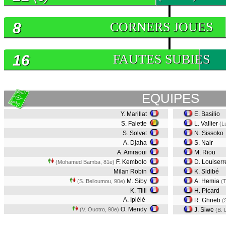
8
CORNERS JOUES
16
FAUTES SUBIES
EQUIPES
Y. Marillat
E. Basilio
S. Falette
L. Vallier
(L
S. Solvet
N. Sissoko
A. Djaha
S. Nair
A. Amraoui
M. Riou
F. Kembolo
D. Louiserr
(Mohamed Bamba, 81e)
Milan Robin
K. Sidibé
M. Siby
A. Hemia
(S. Belloumou, 90e)
(
K. Tlili
H. Picard
A. Ipiélé
R. Ghrieb
(
O. Mendy
(V. Ouotro, 90e)
J. Siwe
(B. 