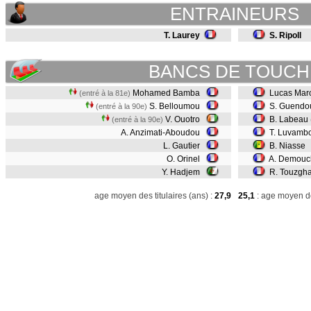
ENTRAINEURS
T. Laurey
S. Ripoll
BANCS DE TOUCH
Mohamed Bamba
Lucas Mar
(entré à la 81e)
S. Belloumou
S. Guendo
(entré à la 90e)
V. Ouotro
B. Labeau
(entré à la 90e)
A. Anzimati-Aboudou
T. Luvamb
L. Gautier
B. Niasse
O. Orinel
A. Demouc
Y. Hadjem
R. Touzgha
age moyen des titulaires (ans) :
27,9
25,1
: age moyen de