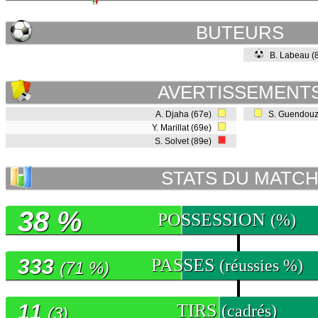
BUTEURS
B. Labeau (
AVERTISSEMENT
A. Djaha (67e)
S. Guendouz
Y. Marillat (69e)
S. Solvet (89e)
STATS DU MATC
38 %
POSSESSION
(%)
333
PASSES
(réussies %)
(71 %)
11
TIRS
(cadrés)
(3)