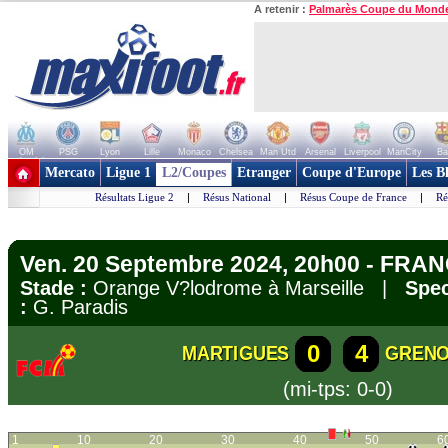
A retenir :
Palmarès Coupe du Mond
OM
PSG
Lyon
Lille
Monaco
Chelsea
Man Utd
Arsenal
Liverpool
ManCity
Ba
+ de clubs
Mercato
Ligue 1
L2/Coupes
Etranger
Coupe d'Europe
Les B
Résultats Ligue 2
|
Résus National
|
Résus Coupe de France
|
Ré
Ven. 20 Septembre 2024, 20h00 - FRAN
Stade :
Orange V?lodrome à Marseille |
Spec
:
G. Paradis
0
4
MARTIGUES
GRENO
(mi-tps: 0-0)
1
10
20
30
40
50
6