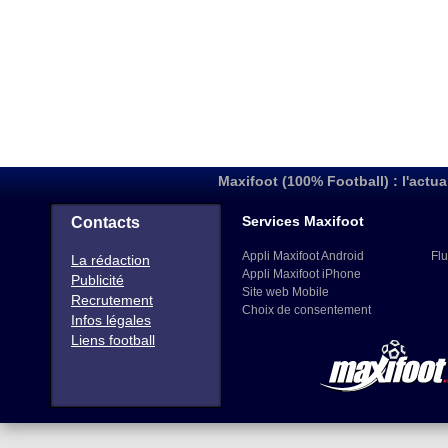
Maxifoot (100% Football) : l'actua
Services Maxifoot
Contacts
Appli Maxifoot Android
Flu
La rédaction
Appli Maxifoot iPhone
Publicité
Site web Mobile
Recrutement
Choix de consentement
Infos légales
Liens football