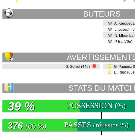
BUTEURS
A. Keroueda
L. Joseph (
N. Mbemba 
P. Ba (70e)
AVERTISSEMENT
S. Solvet (44e)
G. Paquiez 
D. Rigo (63
STATS DU MATC
39 %
POSSESSION
(%)
376
PASSES
(réussies %)
(80 %)