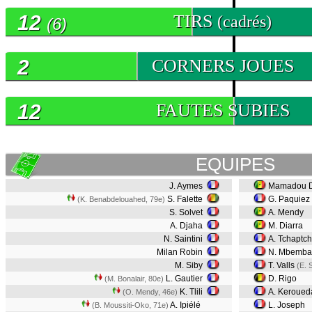
12
TIRS
(cadrés)
(6)
2
CORNERS JOUES
12
FAUTES SUBIES
EQUIPES
J. Aymes
Mamadou D
S. Falette
G. Paquiez
(K. Benabdelouahed, 79e)
S. Solvet
A. Mendy
A. Djaha
M. Diarra
N. Saintini
A. Tchaptch
Milan Robin
N. Mbemb
M. Siby
T. Valls
(E. 
L. Gautier
D. Rigo
(M. Bonalair, 80e)
K. Tlili
A. Keroue
(O. Mendy, 46e)
A. Ipiélé
L. Joseph
(B. Moussiti-Oko, 71e)