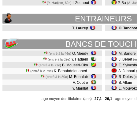
I. Zouaoui
P. Ba
(Y. Hadjem, 62e)
(A. Ja
ENTRAINEURS
T. Laurey
O. Tanchot
BANCS DE TOUCH
O. Mendy
M. Bangré
(entré à la 46e)
Y. Hadjem
J. Bénet
(entré à la 62e)
(e
B. Moussiti-Oko
E. Sylvest
(entré à la 71e)
K. Benabdelouahed
A. Jabbari
(entré à la 79e)
M. Bonalair
S. Delos
(entré à la 80e)
(e
V. Ouotro
B. Allain
Y. Marillat
L. Mouyoko
age moyen des titulaires (ans) :
27,1
26,1
: age moyen de