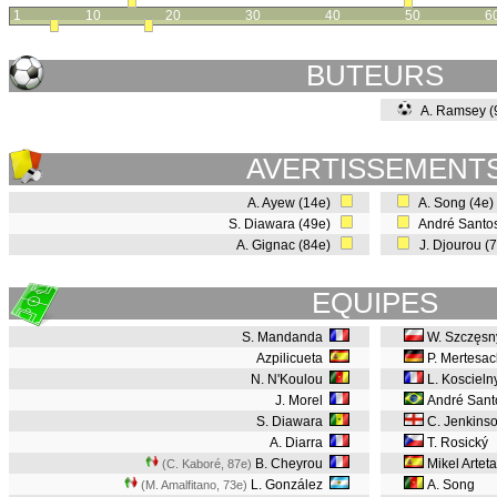
1
10
20
30
40
50
6
BUTEURS
A. Ramsey (
AVERTISSEMENT
A. Ayew (14e)
A. Song (4e
S. Diawara (49e)
André Santo
A. Gignac (84e)
J. Djourou (
EQUIPES
S. Mandanda
W. Szczęsn
Azpilicueta
P. Mertesac
N. N'Koulou
L. Koscieln
J. Morel
André Sant
S. Diawara
C. Jenkins
A. Diarra
T. Rosický
B. Cheyrou
Mikel Arteta
(C. Kaboré, 87e
)
L. González
A. Song
(M. Amalfitano, 73e
)