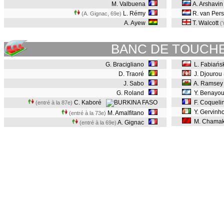
M. Valbuena
A. Arshavi
L. Rémy
R. van Pers
(A. Gignac, 69e
)
A. Ayew
T. Walcott
(
BANC DE TOUCH
G. Bracigliano
L. Fabiańsk
D. Traoré
J. Djourou
J. Sabo
A. Ramse
G. Roland
Y. Benayo
C. Kaboré
F. Coqueli
(entré à la 87e)
Y. Gervinh
M. Amalfitano
(entré à la 73e)
M. Chama
A. Gignac
(entré à la 69e)