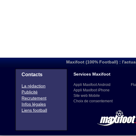
Maxifoot (100% Football) : l'actua
Services Maxifoot
Contacts
Appli Maxifoot Android
Flu
La rédaction
Appli Maxifoot iPhone
Publicité
Site web Mobile
Recrutement
Choix de consentement
Infos légales
Liens football