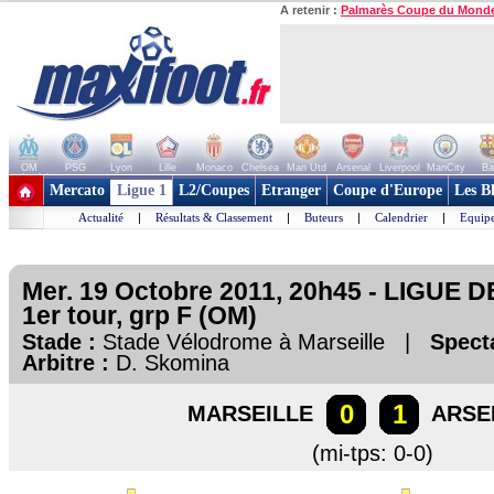
A retenir :
Palmarès Coupe du Mond
OM
PSG
Lyon
Lille
Monaco
Chelsea
Man Utd
Arsenal
Liverpool
ManCity
Ba
+ de clubs
Mercato
Ligue 1
L2/Coupes
Etranger
Coupe d'Europe
Les B
Actualité
|
Résultats & Classement
|
Buteurs
|
Calendrier
|
Equipe
Mer. 19 Octobre 2011, 20h45 - LIGUE
1er tour, grp F (OM)
Stade :
Stade Vélodrome à Marseille |
Spect
Arbitre :
D. Skomina
0
1
MARSEILLE
ARSE
(mi-tps: 0-0)