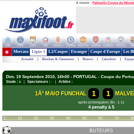
A retenir :
Palmarès Coupe du Mond
OM
PSG
Lyon
Lille
Monaco
Chelsea
Man Utd
Arsenal
Liverpool
ManCity
Ba
+ de clubs
Mercato
Ligue 1
L2/Coupes
Etranger
Coupe d'Europe
Les B
Actualité
|
Résultats & Classement
|
Buteurs
|
Calendrier
|
Equipe
Dim. 19 Septembre 2010, 16h00 - PORTUGAL - Coupe du Portu
Stade :
à |
Spectateurs :
- |
Arbitre :
1
1
1Âº MAIO FUNCHAL
MALVE
après prolongation (fin : 1-1)
4 penalty à 5
1
10
20
30
40
50
60
70
8
BUTEURS